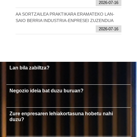
2026-07-16
AA SORTZAILEA PRAKTIKARA ERAMATEKO LAN-
SAIO BERRIA INDUSTRIA-ENPRESEI ZUZENDUA
2026-07-16
Lan bila zabiltza?
Negozio ideia bat duzu buruan?
Zure enpresaren lehiakortasuna hobetu nahi
duzu?