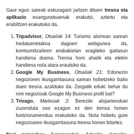
Gaur egun sareak eskuragarri jartzen dituen
tresna eta
aplikazio
esanguratsuenak erakutsi, aztertu eta
erabiltzen erakutsiko da.
Tripadvisor
,
Otsailak 14
: Turismo alorrean sarean
hedatuenetakoa dagoen webgunea da,
kontsumitzaileen erabakietan eragiteko gaitasun
handiena duena. Trensa honi ahalik eta etekin
handiena nola atara erautsiko da.
Google My Business
,
Otsailak 21:
Edonezin
negozioren ikusgarritasuna sarean hobetzeko balio
duen tresna azalduko da. Zergatik eduki behar du
nire negozioak Google My Business profil bat?
Trivago
,
Martxoak 2
: Bereziki alojamenduei
zuzenduta oso ezagun ez den trensa honen
funtzionamendua erakutsiko da. Nola hobetu gure
negozioaren ikusgarritasuna tresna honen bitartez.