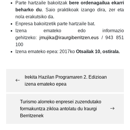
Parte hartzaile bakoitzak
bere ordenagailua ekarri
beharko du
. Saio praktikoak izango dira, zer eta
nola erakutsiko da.
Enpresa bakoitzetik parte hartzaile bat.
Izena emateko edo informazio
gehitzeko:
jmujika@iraurgiberritzen.eus
/
943 851
100
Izena emateko epea: 2017ko
Otsailak 10, ostirala.
Post
navigation
Irekita Hazilan Programaren 2. Edizioan
izena emateko epea
Turismo alorreko enpresei zuzendutako
formakuntza zikloa antolatu du Iraurgi
Berritzenek