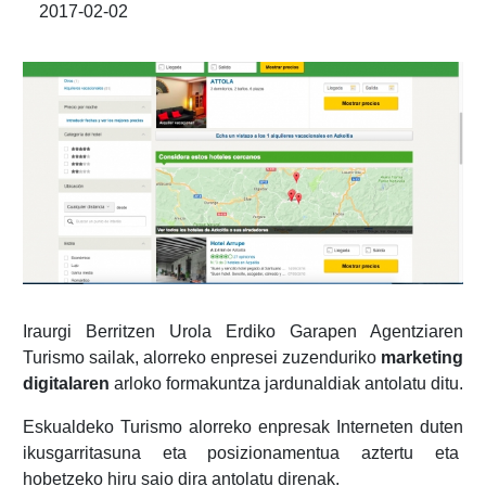
2017-02-02
Iraurgi Berritzen Urola Erdiko Garapen Agentziaren
Turismo sailak, alorreko enpresei zuzenduriko
marketing
digitalaren
arloko formakuntza jardunaldiak antolatu ditu.
Eskualdeko Turismo alorreko enpresak Interneten duten
ikusgarritasuna eta posizionamentua aztertu eta
hobetzeko hiru saio dira antolatu direnak.