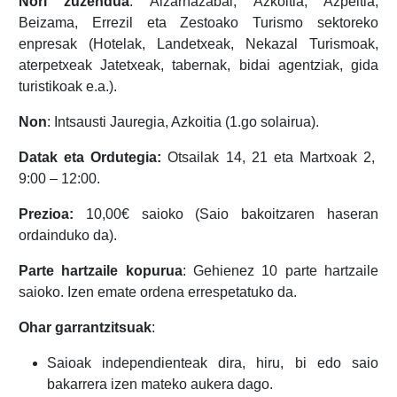
Nori zuzendua
: Aizarnazabal, Azkoitia, Azpeitia,
Beizama, Errezil eta Zestoako Turismo sektoreko
enpresak (Hotelak, Landetxeak, Nekazal Turismoak,
aterpetxeak Jatetxeak, tabernak, bidai agentziak, gida
turistikoak e.a.).
No
n
: Intsausti Jauregia, Azkoitia (1.go solairua).
Datak eta Ordutegia:
Otsailak 14, 21 eta Martxoak 2,
9:00 – 12:00.
Prezioa:
10,00€ saioko (Saio bakoitzaren haseran
ordainduko da).
Parte hartzaile kopurua
: Gehienez 10 parte hartzaile
saioko. Izen emate ordena errespetatuko da.
Ohar garrantzitsuak
:
Saioak independienteak dira, hiru, bi edo saio
bakarrera izen mateko aukera dago.