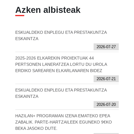
Azken albisteak
ESKUALDEKO ENPLEGU ETA PRESTAKUNTZA
ESKAINTZA
2026-07-27
2025-2026 ELKAREKIN PROIEKTUAK 44
PERTSONEN LANERATZEA LORTU DU UROLA
ERDIKO SAREAREN ELKARLANAREN BIDEZ
2026-07-21
ESKUALDEKO ENPLEGU ETA PRESTAKUNTZA
ESKAINTZA
2026-07-20
HAZILAN+ PROGRAMAN IZENA EMATEKO EPEA
ZABALIK. PARTE-HARTZAILEEK EGUNEKO 9€KO
BEKA JASOKO DUTE.