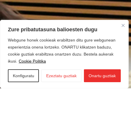
Zure pribatutasuna balioesten dugu
Webgune honek cookieak erabiltzen ditu gure webgunean
esperientzia onena lortzeko. ONARTU klikatzen baduzu,
cookie guztiak erabiltzea onartzen duzu. Bestela aukerak
ikusi.
Cookie Politika
Konfiguratu
Ezeztatu guztiak
Onartu guztiak