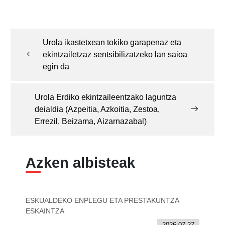
Post
navigation
Urola ikastetxean tokiko garapenaz eta
ekintzailetzaz sentsibilizatzeko lan saioa
egin da
Urola Erdiko ekintzaileentzako laguntza
deialdia (Azpeitia, Azkoitia, Zestoa,
Errezil, Beizama, Aizarnazabal)
Azken albisteak
ESKUALDEKO ENPLEGU ETA PRESTAKUNTZA
ESKAINTZA
2026-07-27