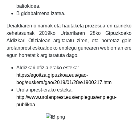
baliokidea.
B gidabaimena izatea.
Deialdiaren oinarriak eta hautaketa prozesuaren gaineko
xehetasunak 2019ko Urtarrilaren 28ko Gipuzkoako
Aldizkari Ofizialean argitaratu ziren, eta horretaz gain
urolanprest eskualdeko enplegu gunearen web orrian ere
egun horretatik argitaratuta dago.
Aldizkari ofizialerako esteka:
https://egoitza.gipuzkoa.eus/gao-
bog/euskera/gao/2019/01/28/e1900217.htm
Urolanprest-erako esteka:
http://www.urolanprest.eus/enplegua/enplegu-
publikoa