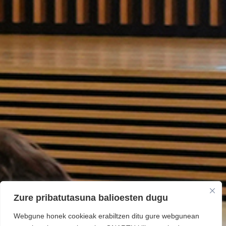
Zure pribatutasuna balioesten dugu
Webgune honek cookieak erabiltzen ditu gure webgunean