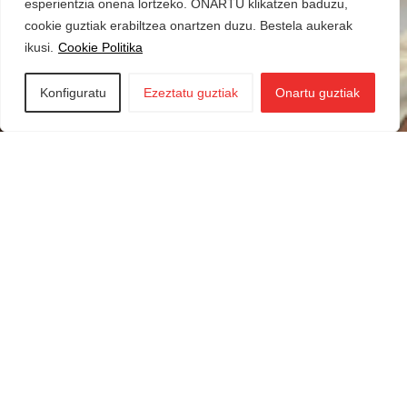
esperientzia onena lortzeko. ONARTU klikatzen baduzu,
cookie guztiak erabiltzea onartzen duzu. Bestela aukerak
ikusi.
Cookie Politika
Konfiguratu
Ezeztatu guztiak
Onartu guztiak