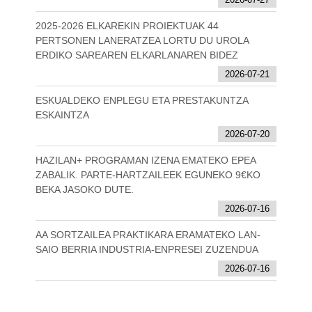
2025-2026 ELKAREKIN PROIEKTUAK 44
PERTSONEN LANERATZEA LORTU DU UROLA
ERDIKO SAREAREN ELKARLANAREN BIDEZ
2026-07-21
ESKUALDEKO ENPLEGU ETA PRESTAKUNTZA
ESKAINTZA
2026-07-20
HAZILAN+ PROGRAMAN IZENA EMATEKO EPEA
ZABALIK. PARTE-HARTZAILEEK EGUNEKO 9€KO
BEKA JASOKO DUTE.
2026-07-16
AA SORTZAILEA PRAKTIKARA ERAMATEKO LAN-
SAIO BERRIA INDUSTRIA-ENPRESEI ZUZENDUA
2026-07-16