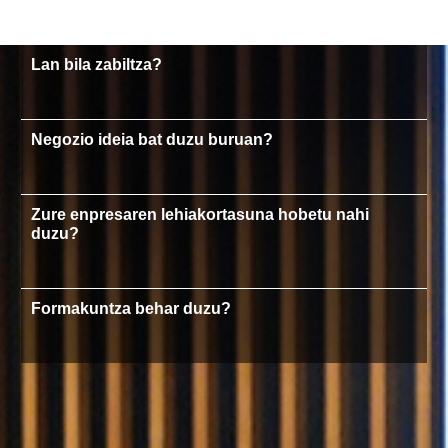
Lan bila zabiltza?
Negozio ideia bat duzu buruan?
Zure enpresaren lehiakortasuna hobetu nahi
duzu?
Formakuntza behar duzu?