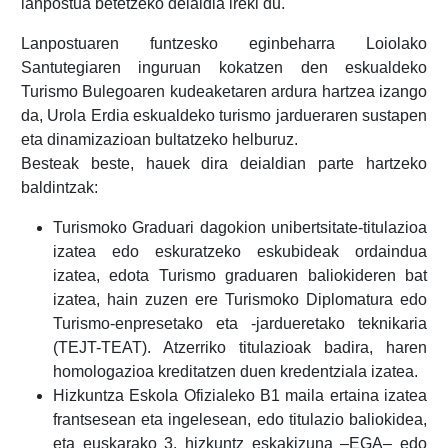
lanpostua betetzeko deialdia ireki du.
Lanpostuaren funtzesko eginbeharra Loiolako
Santutegiaren inguruan kokatzen den eskualdeko
Turismo Bulegoaren kudeaketaren ardura hartzea izango
da, Urola Erdia eskualdeko turismo jardueraren sustapen
eta dinamizazioan bultatzeko helburuz.
Besteak beste, hauek dira deialdian parte hartzeko
baldintzak:
Turismoko Graduari dagokion unibertsitate-titulazioa
izatea edo eskuratzeko eskubideak ordaindua
izatea, edota Turismo graduaren baliokideren bat
izatea, hain zuzen ere Turismoko Diplomatura edo
Turismo-enpresetako eta -jardueretako teknikaria
(TEJT-TEAT). Atzerriko titulazioak badira, haren
homologazioa kreditatzen duen kredentziala izatea.
Hizkuntza Eskola Ofizialeko B1 maila ertaina izatea
frantsesean eta ingelesean, edo titulazio baliokidea,
eta euskarako 3. hizkuntz eskakizuna –EGA– edo