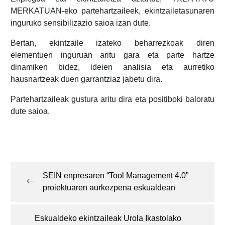
MERKATUAN-eko partehartzaileek, ekintzailetasunaren
inguruko sensibilizazio saioa izan dute.
Bertan, ekintzaile izateko beharrezkoak diren
elementuen inguruan aritu gara eta parte hartze
dinamiken bidez, ideien analisia eta aurretiko
hausnartzeak duen garrantziaz jabetu dira.
Partehartzaileak gustura aritu dira eta positiboki baloratu
dute saioa.
Post
navigation
SEIN enpresaren “Tool Management 4.0”
proiektuaren aurkezpena eskualdean
Eskualdeko ekintzaileak Urola Ikastolako