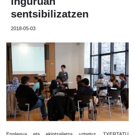
inguruan
sentsibilizatzen
2018-05-03
Enplegua eta ekintzailetza uztartuz, TXERTATU