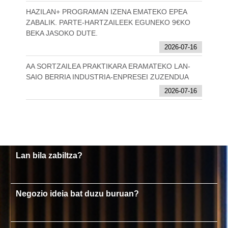
HAZILAN+ PROGRAMAN IZENA EMATEKO EPEA
ZABALIK. PARTE-HARTZAILEEK EGUNEKO 9€KO
BEKA JASOKO DUTE.
2026-07-16
AA SORTZAILEA PRAKTIKARA ERAMATEKO LAN-
SAIO BERRIA INDUSTRIA-ENPRESEI ZUZENDUA
2026-07-16
Lan bila zabiltza?
Negozio ideia bat duzu buruan?