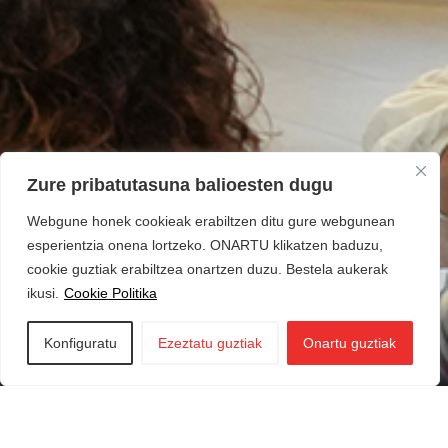
Zure pribatutasuna balioesten dugu
Webgune honek cookieak erabiltzen ditu gure webgunean
esperientzia onena lortzeko. ONARTU klikatzen baduzu,
cookie guztiak erabiltzea onartzen duzu. Bestela aukerak
ikusi.
Cookie Politika
Konfiguratu
Ezeztatu guztiak
Onartu guztiak