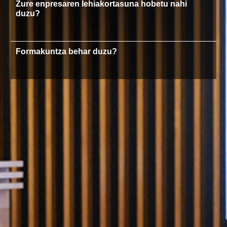
Zure enpresaren lehiakortasuna hobetu nahi
duzu?
Formakuntza behar duzu?