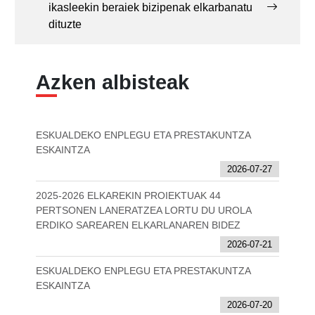
ikasleekin beraiek bizipenak elkarbanatu
dituzte
Azken albisteak
ESKUALDEKO ENPLEGU ETA PRESTAKUNTZA
ESKAINTZA
2026-07-27
2025-2026 ELKAREKIN PROIEKTUAK 44
PERTSONEN LANERATZEA LORTU DU UROLA
ERDIKO SAREAREN ELKARLANAREN BIDEZ
2026-07-21
ESKUALDEKO ENPLEGU ETA PRESTAKUNTZA
ESKAINTZA
2026-07-20