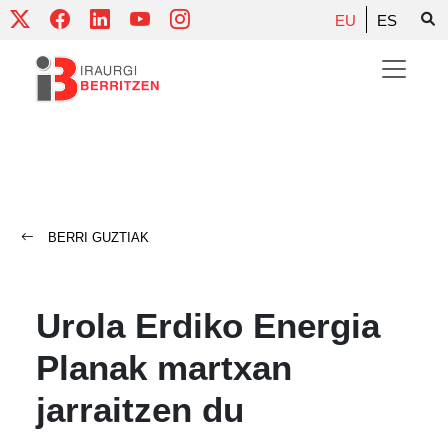
Skip
EU
ES
to
content
BERRI GUZTIAK
Urola Erdiko Energia
Planak martxan
jarraitzen du