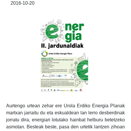
2016-10-20
Aurtengo urtean zehar ere Urola Erdiko Energia Planak
martxan jarraitu du eta eskualdean lan lerro desberdinak
jorratu dira, energiari lotutako hainbat helburu betetzeko
asmotan. Besteak beste, pasa den urtetik lantzen zihoan