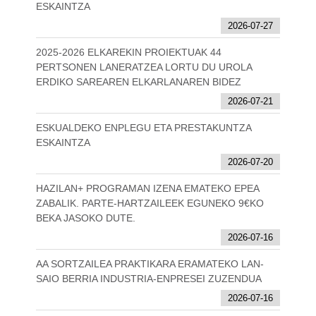
ESKAINTZA
2026-07-27
2025-2026 ELKAREKIN PROIEKTUAK 44
PERTSONEN LANERATZEA LORTU DU UROLA
ERDIKO SAREAREN ELKARLANAREN BIDEZ
2026-07-21
ESKUALDEKO ENPLEGU ETA PRESTAKUNTZA
ESKAINTZA
2026-07-20
HAZILAN+ PROGRAMAN IZENA EMATEKO EPEA
ZABALIK. PARTE-HARTZAILEEK EGUNEKO 9€KO
BEKA JASOKO DUTE.
2026-07-16
AA SORTZAILEA PRAKTIKARA ERAMATEKO LAN-
SAIO BERRIA INDUSTRIA-ENPRESEI ZUZENDUA
2026-07-16