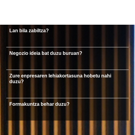
Lan bila zabiltza?
Negozio ideia bat duzu buruan?
Zure enpresaren lehiakortasuna hobetu nahi
duzu?
Formakuntza behar duzu?