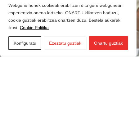
Webgune honek cookieak erabiltzen ditu gure webgunean
esperientzia onena lortzeko. ONARTU klikatzen baduzu,
cookie guztiak erabiltzea onartzen duzu. Bestela aukerak
ikusi.
Cookie Politika
Konfiguratu
Ezeztatu guztiak
Onartu guztiak