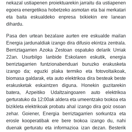
nekazal ustiapenen proiektuarekin jarraitu da ustiapenen
egoera energetikoa hobetzeko asmotan eta bai merkatari
eta baita eskualdeko enpresa txikiekin ere lanean
dihardu.
Pasa den urtean bezalaxe aurten ere eskualde mailan
Energia jardunaldiak izango dira difusio ekintza zentrala.
Berriztagarrien Azoka Zestoan ospatuko delarik Urriak
22an. Usurbilgo lanbide Eskolaren eskutik, energia
berriztagarrien funtzionabenduari buruzko erakusketa
izango da; eguzki plaka termiko eta fotovoltaikoak,
biomasa galdarak, eta auto elektrikoa dira besteak beste
erakusketak eskaintzen diguna. Honekin guzitarekin
batera, Azpeitiko Udaltzaingoaren auto elektrikoa
gerturatuko da 12:00ak aldera eta umeentzako txokoa eta
bizikleta elektrikoak probatu ahal izango dira goiz osoan
zehar. Goiener, Energia berriztagarrien sorkuntza eta
erosle kooperatibak ere bere txokoa izango du, nahi
duenak gerturatu eta informazioa izan dezan. Besterik