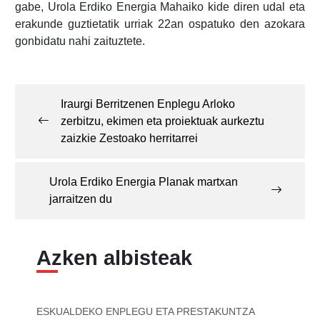
gabe, Urola Erdiko Energia Mahaiko kide diren udal eta
erakunde guztietatik urriak 22an ospatuko den azokara
gonbidatu nahi zaituztete.
Post
navigation
Iraurgi Berritzenen Enplegu Arloko
zerbitzu, ekimen eta proiektuak aurkeztu
zaizkie Zestoako herritarrei
Urola Erdiko Energia Planak martxan
jarraitzen du
Azken albisteak
ESKUALDEKO ENPLEGU ETA PRESTAKUNTZA