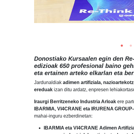
Donostiako Kursaalen egin den Re-
edizioak 650 profesional baino geh
eta ertainen arteko elkarlan eta be
Jardunaldiak
adimen artifiziala, nazioartekot
ereduak
izan ditu ardatz, enpresen lehiakortas
Iraurgi Berritzeneko Industria Arloak
ere part
IBARMIA, VI4CRANE eta
IRURENA GROUP
mahai-inguru ezberdinetan:
IBARMIA eta VI4CRANE Adimen Artifizial