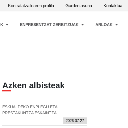
Kontratatzailearen profila
Gardentasuna
Kontaktua
AK
ENPRESENTZAT ZERBITZUAK
ARLOAK
Azken albisteak
ESKUALDEKO ENPLEGU ETA
PRESTAKUNTZA ESKAINTZA
2026-07-27