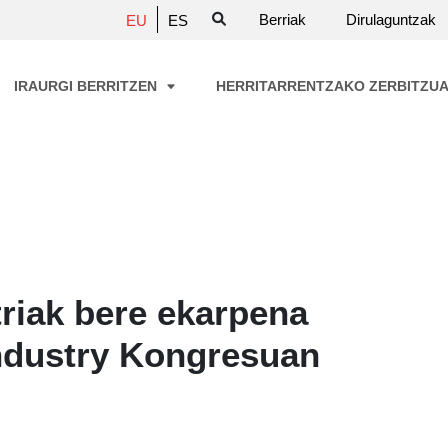
Berriak
Dirulaguntzak
EU
ES
IRAURGI BERRITZEN
HERRITARRENTZAKO ZERBITZU
triak bere ekarpena
Industry Kongresuan