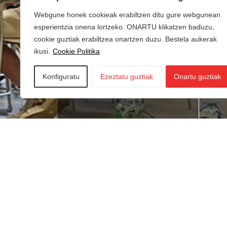
Webgune honek cookieak erabiltzen ditu gure webgunean
esperientzia onena lortzeko. ONARTU klikatzen baduzu,
cookie guztiak erabiltzea onartzen duzu. Bestela aukerak
ikusi.
Cookie Politika
Konfiguratu
Ezeztatu guztiak
Onartu guztiak