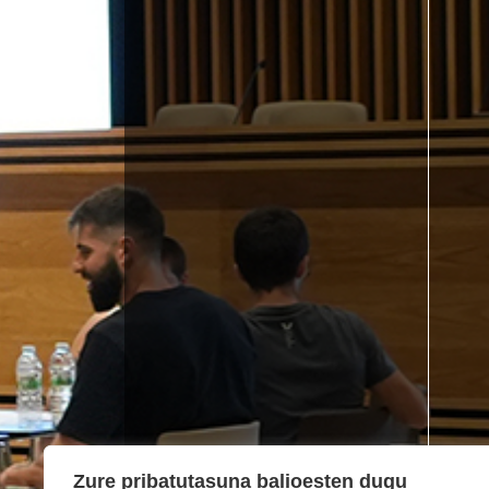
Zure pribatutasuna balioesten dugu