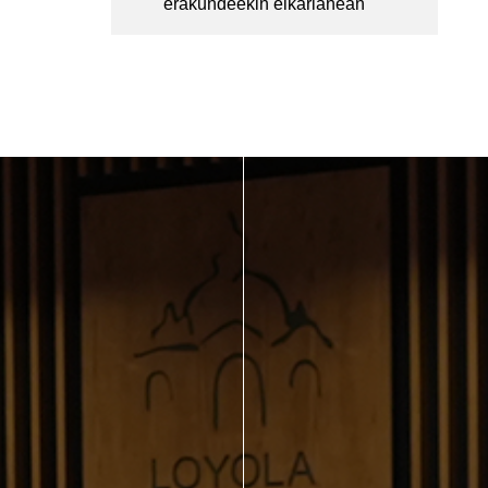
erakundeekin elkarlanean