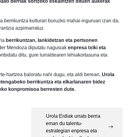
balio berriak sortzeko eskaintzen dituen aukerak
ta berrikuntza kulturari buruzko mahai-inguruan izan da,
rantzia azpimarratuz.
ria
berrikuntzan, lankidetzan eta pertsonen
Eider Mendoza diputatu nagusiak
enpresa txiki eta
nbidatu ditu, gure lurraldearen lehiakortasuna eta
te-hartzea baloratu nahi dugu, eta aldi berean,
Urola
etengabeko berrikuntza eta elkarlanaren bidez
tzeko konpromisoa berresten dute.
Urola Erdiak urrats berria
eman du talentu-
estrategian enpresa eta