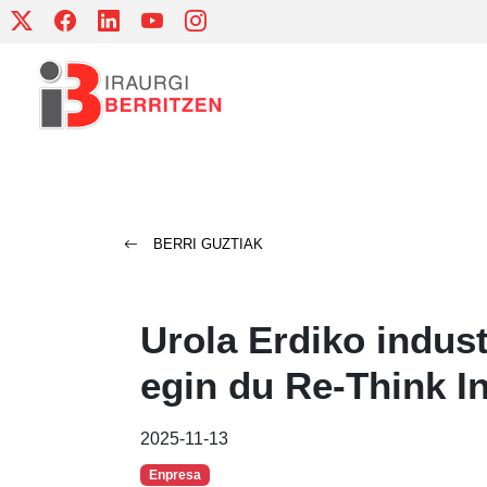
Skip
to
content
BERRI GUZTIAK
Urola Erdiko indus
egin du Re-Think 
2025-11-13
Enpresa