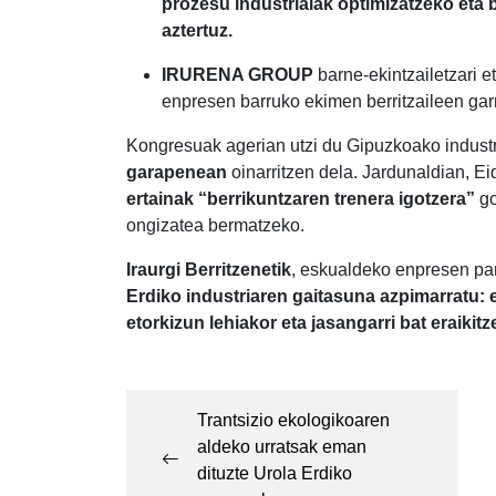
prozesu industrialak optimizatzeko eta 
aztertuz.
IRURENA GROUP
barne-ekintzailetzari e
enpresen barruko ekimen berritzaileen gar
Kongresuak agerian utzi du Gipuzkoako indust
garapenean
oinarritzen dela. Jardunaldian, 
ertainak “berrikuntzaren trenera igotzera”
go
ongizatea bermatzeko.
Iraurgi Berritzenetik
, eskualdeko enpresen par
Erdiko industriaren gaitasuna azpimarratu: 
etorkizun lehiakor eta jasangarri bat eraiki
Post
navigation
Trantsizio ekologikoaren
aldeko urratsak eman
dituzte Urola Erdiko