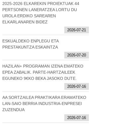
2025-2026 ELKAREKIN PROIEKTUAK 44
PERTSONEN LANERATZEA LORTU DU
UROLA ERDIKO SAREAREN
ELKARLANAREN BIDEZ
2026-07-21
ESKUALDEKO ENPLEGU ETA
PRESTAKUNTZA ESKAINTZA
2026-07-20
HAZILAN+ PROGRAMAN IZENA EMATEKO
EPEA ZABALIK. PARTE-HARTZAILEEK
EGUNEKO 9€KO BEKA JASOKO DUTE.
2026-07-16
AA SORTZAILEA PRAKTIKARA ERAMATEKO
LAN-SAIO BERRIA INDUSTRIA-ENPRESEI
ZUZENDUA
2026-07-16