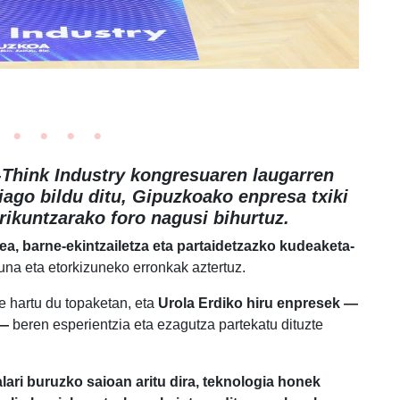
Think Industry kongresuaren laugarren
iago bildu ditu, Gipuzkoako enpresa txiki
rrikuntzarako foro nagusi bihurtuz.
zea, barne-ekintzailetza eta partaidetzazko kudeaketa-
una eta etorkizuneko erronkak aztertuz.
e hartu du topaketan, eta
Urola Erdiko hiru enpresek —
—
beren esperientzia eta ezagutza partekatu dituzte
ari buruzko saioan aritu dira, teknologia honek