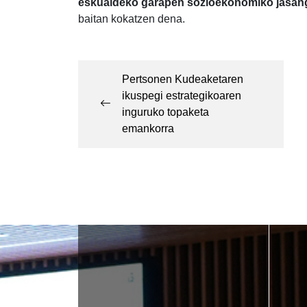
eskualdeko garapen sozioekonomiko jasang
baitan kokatzen dena.
Post
navigation
Pertsonen Kudeaketaren
ikuspegi estrategikoaren
inguruko topaketa
emankorra