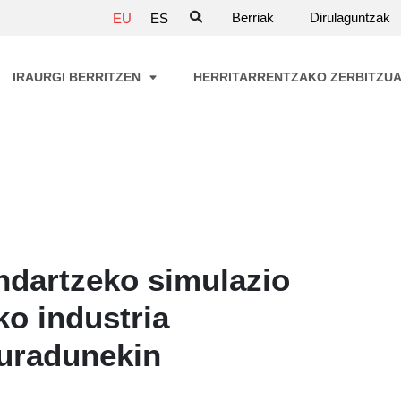
Berriak
Dirulaguntzak
EU
ES
IRAURGI BERRITZEN
HERRITARRENTZAKO ZERBITZU
ndartzeko simulazio
ko industria
duradunekin