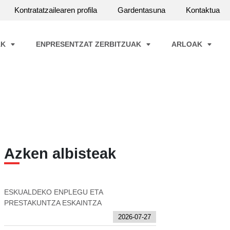
Kontratatzailearen profila
Gardentasuna
Kontaktua
AK
ENPRESENTZAT ZERBITZUAK
ARLOAK
Azken albisteak
ESKUALDEKO ENPLEGU ETA
PRESTAKUNTZA ESKAINTZA
2026-07-27