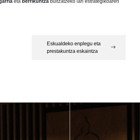
arria
eta
berrikuntza
bultzatzeko lan estrategikoaren
Eskualdeko enplegu eta
prestakuntza eskaintza