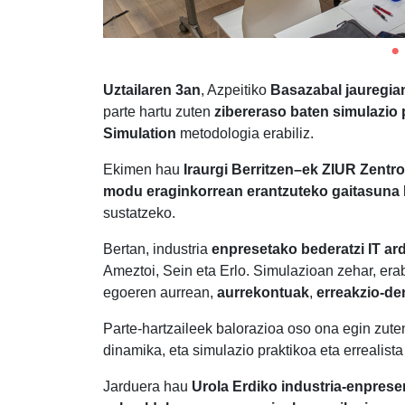
Uztailaren 3an
, Azpeitiko
Basazabal jauregia
parte hartu zuten
zibereraso baten simulazio 
Simulation
metodologia erabiliz.
Ekimen hau
Iraurgi Berritzen–
ek
ZIUR Zentro
modu eraginkorrean erantzuteko gaitasuna
sustatzeko.
Bertan, industria
enpresetako bederatzi IT a
Ameztoi, Sein eta Erlo. Simulazioan zehar, era
egoeren aurrean,
aurrekontuak
,
erreakzio-d
Parte-hartzaileek balorazioa oso ona egin zuten
dinamika, eta simulazio praktikoa eta errealista
Jarduera hau
Urola Erdiko industria-enpres