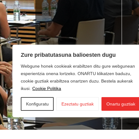
Zure pribatutasuna balioesten dugu
Webgune honek cookieak erabiltzen ditu gure webgunean
esperientzia onena lortzeko. ONARTU klikatzen baduzu,
cookie guztiak erabiltzea onartzen duzu. Bestela aukerak
ikusi.
Cookie Politika
Konfiguratu
Ezeztatu guztiak
Onartu guztiak