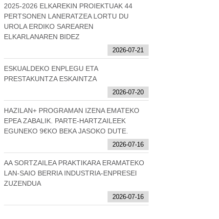
2025-2026 ELKAREKIN PROIEKTUAK 44
PERTSONEN LANERATZEA LORTU DU
UROLA ERDIKO SAREAREN
ELKARLANAREN BIDEZ
2026-07-21
ESKUALDEKO ENPLEGU ETA
PRESTAKUNTZA ESKAINTZA
2026-07-20
HAZILAN+ PROGRAMAN IZENA EMATEKO
EPEA ZABALIK. PARTE-HARTZAILEEK
EGUNEKO 9€KO BEKA JASOKO DUTE.
2026-07-16
AA SORTZAILEA PRAKTIKARA ERAMATEKO
LAN-SAIO BERRIA INDUSTRIA-ENPRESEI
ZUZENDUA
2026-07-16