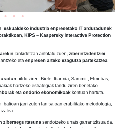
n
,
eskualdeko industria enpresetako IT arduradunek
praktikoan
,
KIPS – Kaspersky Interactive Protection
arekin
lankidetzan antolatu zuen,
ziberintzidentziei
lantzeko eta
enpresen arteko ezagutza partekatzea
rduradun
bildu ziren: Biele, Ibarmia, Sammic, Elmubas,
bakiak hartzeko estrategiak landu ziren benetako
enborak
eta
ondorio ekonomikoak
kontuan hartuta.
, balioan jarri zuten lan saioan erabilitako metodologia,
 izatea.
en zibersegurtasuna
sendotzeko urrats garrantzitsua da,