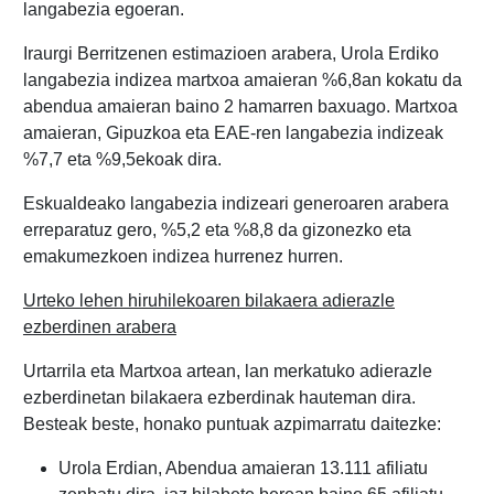
langabezia egoeran.
Iraurgi Berritzenen estimazioen arabera, Urola Erdiko
langabezia indizea martxoa amaieran %6,8an kokatu da
abendua amaieran baino 2 hamarren baxuago. Martxoa
amaieran, Gipuzkoa eta EAE-ren langabezia indizeak
%7,7 eta %9,5ekoak dira.
Eskualdeako langabezia indizeari generoaren arabera
erreparatuz gero, %5,2 eta %8,8 da gizonezko eta
emakumezkoen indizea hurrenez hurren.
Urteko lehen hiruhilekoaren bilakaera adierazle
ezberdinen arabera
Urtarrila eta Martxoa artean, lan merkatuko adierazle
ezberdinetan bilakaera ezberdinak hauteman dira.
Besteak beste, honako puntuak azpimarratu daitezke:
Urola Erdian, Abendua amaieran 13.111 afiliatu