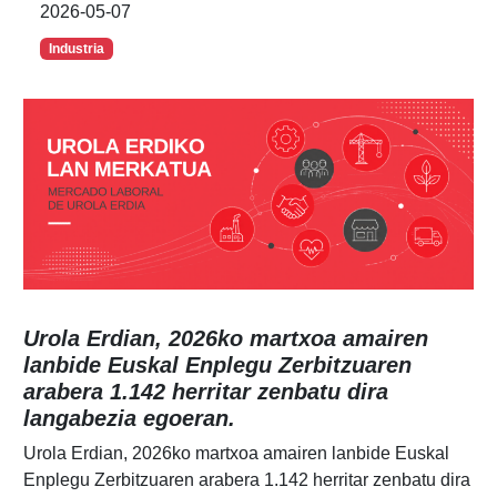
2026-05-07
Industria
Urola Erdian, 2026ko martxoa amairen
lanbide Euskal Enplegu Zerbitzuaren
arabera 1.142 herritar zenbatu dira
langabezia egoeran.
Urola Erdian, 2026ko martxoa amairen lanbide Euskal
Enplegu Zerbitzuaren arabera 1.142 herritar zenbatu dira