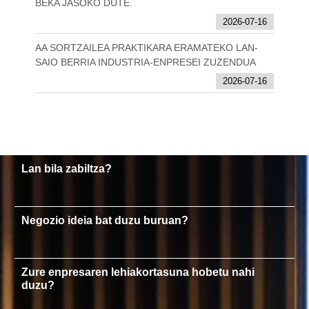
BEKA JASOKO DUTE.
2026-07-16
AA SORTZAILEA PRAKTIKARA ERAMATEKO LAN-
SAIO BERRIA INDUSTRIA-ENPRESEI ZUZENDUA
2026-07-16
Lan bila zabiltza?
Negozio ideia bat duzu buruan?
Zure enpresaren lehiakortasuna hobetu nahi
duzu?