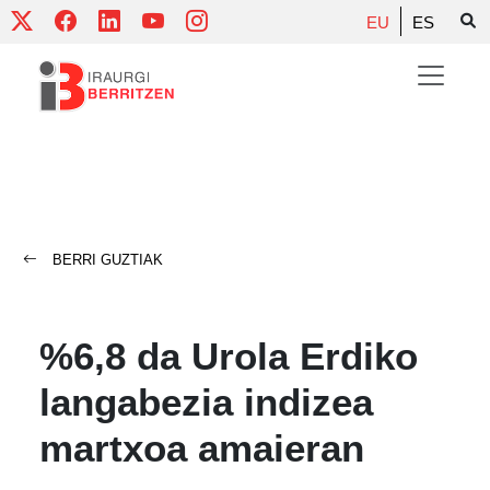
Skip
EU
ES
to
content
BERRI GUZTIAK
%6,8 da Urola Erdiko
langabezia indizea
martxoa amaieran