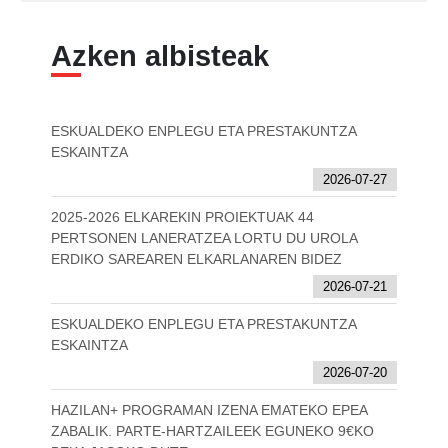
Azken albisteak
ESKUALDEKO ENPLEGU ETA PRESTAKUNTZA
ESKAINTZA
2026-07-27
2025-2026 ELKAREKIN PROIEKTUAK 44
PERTSONEN LANERATZEA LORTU DU UROLA
ERDIKO SAREAREN ELKARLANAREN BIDEZ
2026-07-21
ESKUALDEKO ENPLEGU ETA PRESTAKUNTZA
ESKAINTZA
2026-07-20
HAZILAN+ PROGRAMAN IZENA EMATEKO EPEA
ZABALIK. PARTE-HARTZAILEEK EGUNEKO 9€KO