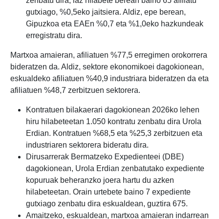
zenbatu dira, iaz hilabete berean baino 65 afiliatu
gutxiago, %0,5eko jaitsiera. Aldiz, epe berean,
Gipuzkoa eta EAEn %0,7 eta %1,0eko hazkundeak
erregistratu dira.
Martxoa amaieran, afiliatuen %77,5 erregimen orokorrera
bideratzen da. Aldiz, sektore ekonomikoei dagokionean,
eskualdeko afiliatuen %40,9 industriara bideratzen da eta
afiliatuen %48,7 zerbitzuen sektorera.
Kontratuen bilakaerari dagokionean 2026ko lehen
hiru hilabeteetan 1.050 kontratu zenbatu dira Urola
Erdian. Kontratuen %68,5 eta %25,3 zerbitzuen eta
industriaren sektorera bideratu dira.
Dirusarrerak Bermatzeko Expedienteei (DBE)
dagokionean, Urola Erdian zenbatutako expediente
kopuruak beheranzko joera hartu du azken
hilabeteetan. Orain urtebete baino 7 expediente
gutxiago zenbatu dira eskualdean, guztira 675.
Amaitzeko, eskualdean, martxoa amaieran indarrean