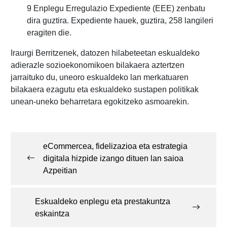
9 Enplegu Erregulazio Expediente (EEE) zenbatu
dira guztira. Expediente hauek, guztira, 258 langileri
eragiten die.
Iraurgi Berritzenek, datozen hilabeteetan eskualdeko
adierazle sozioekonomikoen bilakaera aztertzen
jarraituko du, uneoro eskualdeko lan merkatuaren
bilakaera ezagutu eta eskualdeko sustapen politikak
unean-uneko beharretara egokitzeko asmoarekin.
Post
navigation
eCommercea, fidelizazioa eta estrategia
digitala hizpide izango dituen lan saioa
Azpeitian
Eskualdeko enplegu eta prestakuntza
eskaintza