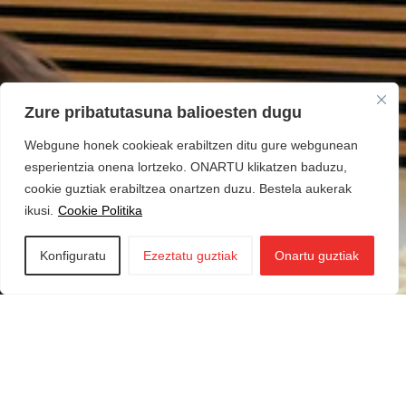
Zure pribatutasuna balioesten dugu
Webgune honek cookieak erabiltzen ditu gure webgunean
esperientzia onena lortzeko. ONARTU klikatzen baduzu,
cookie guztiak erabiltzea onartzen duzu. Bestela aukerak
ikusi.
Cookie Politika
Konfiguratu
Ezeztatu guztiak
Onartu guztiak