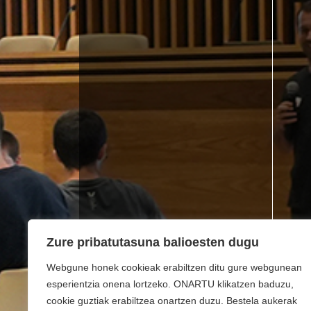
Zure pribatutasuna balioesten dugu
Webgune honek cookieak erabiltzen ditu gure webgunean
esperientzia onena lortzeko. ONARTU klikatzen baduzu,
cookie guztiak erabiltzea onartzen duzu. Bestela aukerak