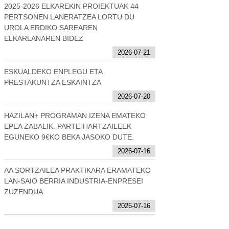
2025-2026 ELKAREKIN PROIEKTUAK 44
PERTSONEN LANERATZEA LORTU DU
UROLA ERDIKO SAREAREN
ELKARLANAREN BIDEZ
2026-07-21
ESKUALDEKO ENPLEGU ETA
PRESTAKUNTZA ESKAINTZA
2026-07-20
HAZILAN+ PROGRAMAN IZENA EMATEKO
EPEA ZABALIK. PARTE-HARTZAILEEK
EGUNEKO 9€KO BEKA JASOKO DUTE.
2026-07-16
AA SORTZAILEA PRAKTIKARA ERAMATEKO
LAN-SAIO BERRIA INDUSTRIA-ENPRESEI
ZUZENDUA
2026-07-16