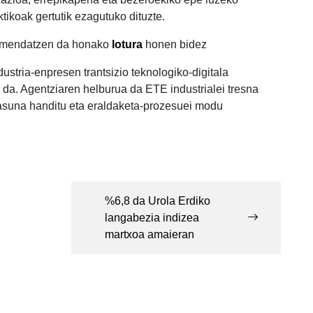
tikoak gertutik ezagutuko dituzte.
gomendatzen da honako
lotura
honen bidez
ustria-enpresen trantsizio teknologiko-digitala
 da. Agentziaren helburua da ETE industrialei tresna
rtasuna handitu eta eraldaketa-prozesuei modu
%6,8 da Urola Erdiko
langabezia indizea
martxoa amaieran