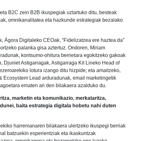
 eta B2C zein B2B ikuspegiak uztartuko ditu, besteak
eak, omnikanalitatea eta hazkunde estrategiak bezalako
, Ágora Digitaleko CEOak, “Fidelizatzea ere haztea da”
 sortzeko palanka gisa aztertuz. Ondoren, Miriam
radunak, kontsumo-ohitura berrietara egokitzeko gakoak
n, Djuniet Astigarragak, Astigarraga Kit Lineko Head of
roarekiko lotura izango ditu hizpide; eta amaitzeko,
& Ecosystem Lead arduradunak, email marketingetik
agoetara ematen ari den bilakaera azalduko du.
tza, marketin eta komunikazio, merkataritza,
unei, baita estrategia digitala hobetu nahi duten
roekiko harremanaren bilakaera ulertzeko ikuspegi berriak
al batzuekin esperientziak eta ikaskuntzak
izazioa, errepikapena eta bezeroekiko epe luzeko