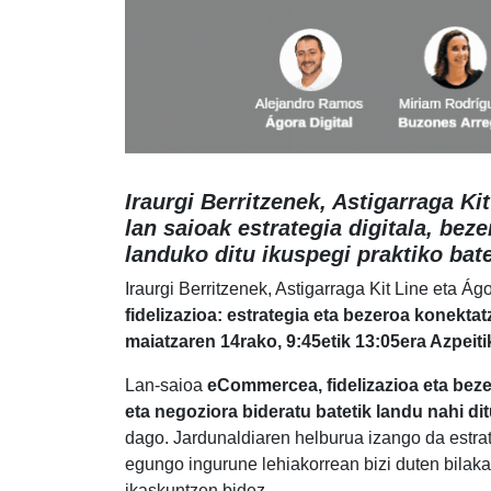
Iraurgi Berritzenek, Astigarraga Ki
lan saioak estrategia digitala, bez
landuko ditu ikuspegi praktiko bate
Iraurgi Berritzenek, Astigarraga Kit Line eta Á
fidelizazioa: estrategia eta bezeroa konekt
maiatzaren 14rako, 9:45etik 13:05era Azpeit
Lan-saioa
eCommercea, fidelizazioa eta bez
eta negoziora bideratu batetik landu nahi di
dago. Jardunaldiaren helburua izango da estra
egungo ingurune lehiakorrean bizi duten bilaka
ikaskuntzen bidez.