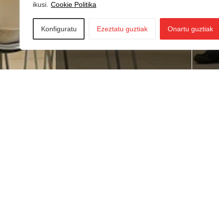
ikusi.
Cookie Politika
Konfiguratu
Ezeztatu guztiak
Onartu guztiak