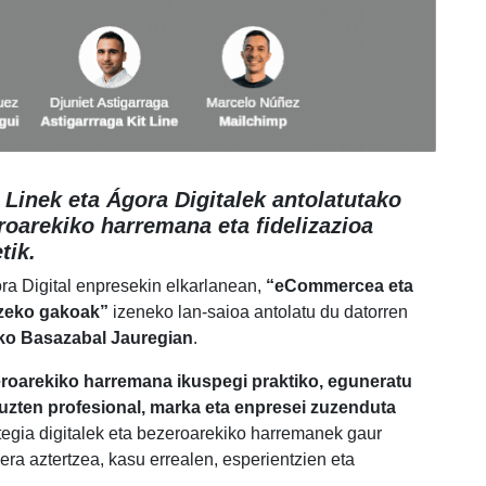
t Linek eta Ágora Digitalek antolatutako
eroarekiko harremana eta fidelizazioa
tik.
gora Digital enpresekin elkarlanean,
“eCommercea eta
atzeko gakoak”
izeneko lan-saioa antolatu du datorren
iko Basazabal Jauregian
.
eroarekiko harremana ikuspegi praktiko, eguneratu
tuzten
profesional, marka eta enpresei zuzenduta
tegia digitalek eta bezeroarekiko harremanek gaur
era aztertzea, kasu errealen, esperientzien eta