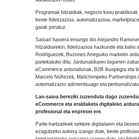
Programak hitzaldiak, negozio kasu praktikoak
beste fidelizazioa, automatizazioa, marketplac
gaiak jorratuz.
Saioari hasiera emango dio Alejandro Ramosek
hitzaldiarekin, fidelizazioa hazkunde eta balio
Rodríguezek, Buzones Arreguiko marketin ardu
partekatuko ditu. Jardunaldiaren bigarren zatia
eCommerce arduradunak, B2B ikuspegia eta beze
Marcelo Núñezek, Mailchimpeko Partnerships 
automatizazio adimentsuago eta pertsonalizatu
Lan-saioa bereziki zuzenduta dago zuzendari
eCommerce eta eraldaketa digitaleko ardurad
profesional eta enpresei ere
.
Parte-hartzaileek sektore digitalaren eta beze
ezagutzeko aukera izango dute, beste profesion
kontrastatzeko espazioa izango dute, eta fidel