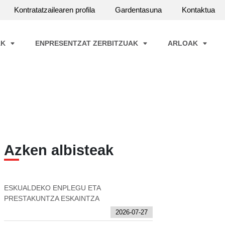
Kontratatzailearen profila
Gardentasuna
Kontaktua
AK
ENPRESENTZAT ZERBITZUAK
ARLOAK
Azken albisteak
ESKUALDEKO ENPLEGU ETA
PRESTAKUNTZA ESKAINTZA
2026-07-27