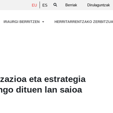
Berriak
Dirulaguntzak
EU
ES
IRAURGI BERRITZEN
HERRITARRENTZAKO ZERBITZU
zazioa eta estrategia
ango dituen lan saioa