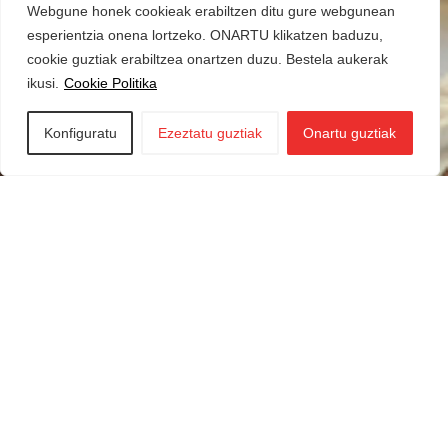
Webgune honek cookieak erabiltzen ditu gure webgunean
esperientzia onena lortzeko. ONARTU klikatzen baduzu,
cookie guztiak erabiltzea onartzen duzu. Bestela aukerak
ikusi.
Cookie Politika
Konfiguratu
Ezeztatu guztiak
Onartu guztiak