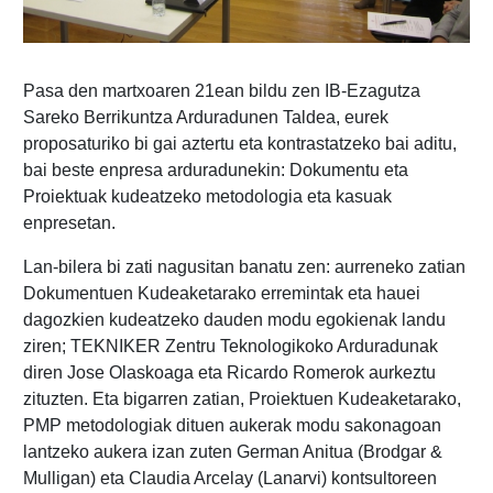
Pasa den martxoaren 21ean bildu zen IB-Ezagutza
Sareko Berrikuntza Arduradunen Taldea, eurek
proposaturiko bi gai aztertu eta kontrastatzeko bai aditu,
bai beste enpresa arduradunekin: Dokumentu eta
Proiektuak kudeatzeko metodologia eta kasuak
enpresetan.
Lan-bilera bi zati nagusitan banatu zen: aurreneko zatian
Dokumentuen Kudeaketarako erremintak eta hauei
dagozkien kudeatzeko dauden modu egokienak landu
ziren; TEKNIKER Zentru Teknologikoko Arduradunak
diren Jose Olaskoaga eta Ricardo Romerok aurkeztu
zituzten. Eta bigarren zatian, Proiektuen Kudeaketarako,
PMP metodologiak dituen aukerak modu sakonagoan
lantzeko aukera izan zuten German Anitua (Brodgar &
Mulligan) eta Claudia Arcelay (Lanarvi) kontsultoreen