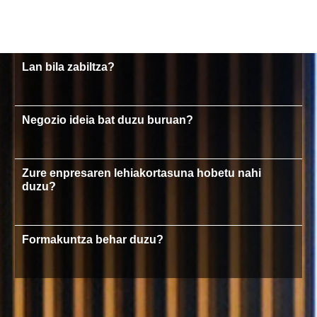
Lan bila zabiltza?
Negozio ideia bat duzu buruan?
Zure enpresaren lehiakortasuna hobetu nahi
duzu?
Formakuntza behar duzu?