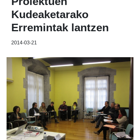
Proiektuen
Kudeaketarako
Erremintak lantzen
2014-03-21