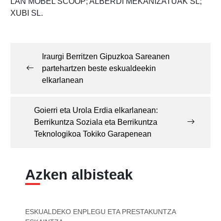
LAN MOBEL SCOOP; ALBERDI MEKANIZATUAK SL;
XUBI SL.
Post
navigation
Iraurgi Berritzen Gipuzkoa Sareanen
partehartzen beste eskualdeekin
elkarlanean
Goierri eta Urola Erdia elkarlanean:
Berrikuntza Soziala eta Berrikuntza
Teknologikoa Tokiko Garapenean
Azken albisteak
ESKUALDEKO ENPLEGU ETA PRESTAKUNTZA