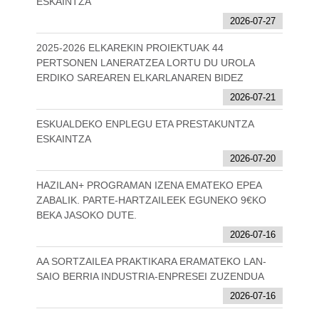
ESKAINTZA
2026-07-27
2025-2026 ELKAREKIN PROIEKTUAK 44
PERTSONEN LANERATZEA LORTU DU UROLA
ERDIKO SAREAREN ELKARLANAREN BIDEZ
2026-07-21
ESKUALDEKO ENPLEGU ETA PRESTAKUNTZA
ESKAINTZA
2026-07-20
HAZILAN+ PROGRAMAN IZENA EMATEKO EPEA
ZABALIK. PARTE-HARTZAILEEK EGUNEKO 9€KO
BEKA JASOKO DUTE.
2026-07-16
AA SORTZAILEA PRAKTIKARA ERAMATEKO LAN-
SAIO BERRIA INDUSTRIA-ENPRESEI ZUZENDUA
2026-07-16