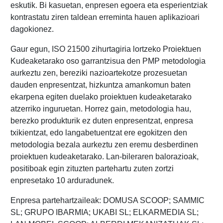
eskutik. Bi kasuetan, enpresen egoera eta esperientziak
kontrastatu ziren taldean erreminta hauen aplikazioari
dagokionez.
Gaur egun, ISO 21500 zihurtagiria lortzeko Proiektuen
Kudeaketarako oso garrantzisua den PMP metodologia
aurkeztu zen, bereziki nazioartekotze prozesuetan
dauden enpresentzat, hizkuntza amankomun baten
ekarpena egiten duelako proiektuen kudeaketarako
atzerriko inguruetan. Horrez gain, metodologia hau,
berezko produkturik ez duten enpresentzat, enpresa
txikientzat, edo langabetuentzat ere egokitzen den
metodologia bezala aurkeztu zen eremu desberdinen
proiektuen kudeaketarako. Lan-bileraren balorazioak,
positiboak egin zituzten partehartu zuten zortzi
enpresetako 10 arduradunek.
Enpresa partehartzaileak: DOMUSA SCOOP; SAMMIC
SL; GRUPO IBARMIA; UKABI SL; ELKARMEDIA SL;