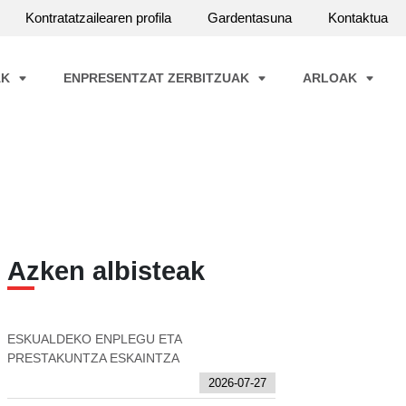
Kontratatzailearen profila
Gardentasuna
Kontaktua
AK
ENPRESENTZAT ZERBITZUAK
ARLOAK
Azken albisteak
ESKUALDEKO ENPLEGU ETA
PRESTAKUNTZA ESKAINTZA
2026-07-27