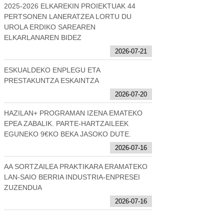
2025-2026 ELKAREKIN PROIEKTUAK 44
PERTSONEN LANERATZEA LORTU DU
UROLA ERDIKO SAREAREN
ELKARLANAREN BIDEZ
2026-07-21
ESKUALDEKO ENPLEGU ETA
PRESTAKUNTZA ESKAINTZA
2026-07-20
HAZILAN+ PROGRAMAN IZENA EMATEKO
EPEA ZABALIK. PARTE-HARTZAILEEK
EGUNEKO 9€KO BEKA JASOKO DUTE.
2026-07-16
AA SORTZAILEA PRAKTIKARA ERAMATEKO
LAN-SAIO BERRIA INDUSTRIA-ENPRESEI
ZUZENDUA
2026-07-16