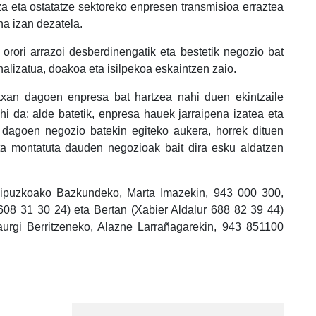
za eta ostatatze sektoreko enpresen transmisioa erraztea
na izan dezatela.
orori arrazoi desberdinengatik eta bestetik negozio bat
onalizatua, doakoa eta isilpekoa eskaintzen zaio.
xan dagoen enpresa bat hartzea nahi duen ekintzaile
hi da: alde batetik, enpresa hauek jarraipena izatea eta
 dagoen negozio batekin egiteko aukera, horrek dituen
 eta montatuta dauden negozioak bait dira esku aldatzen
 Gipuzkoako Bazkundeko, Marta Imazekin, 943 000 300,
 608 31 30 24) eta Bertan (Xabier Aldalur 688 82 39 44)
Iraurgi Berritzeneko, Alazne Larrañagarekin, 943 851100