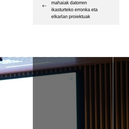
mahaiak datorren
ikasturteko erronka eta
elkarlan proiektuak