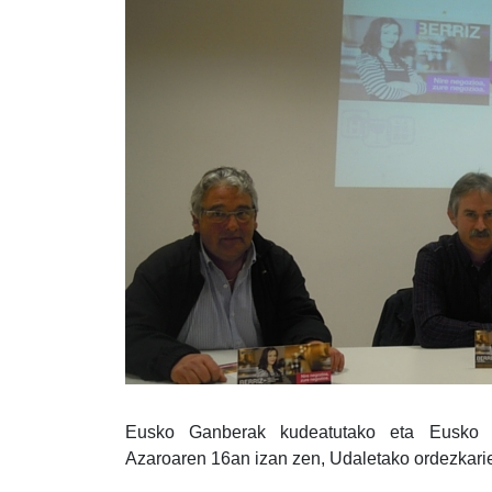
Eusko Ganberak kudeatutako eta Eusko Ja
Azaroaren 16an izan zen, Udaletako ordezkari