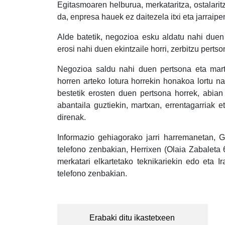
Egitasmoaren helburua, merkataritza, ostalarit
da, enpresa hauek ez daitezela itxi eta jarraipe
Alde batetik, negozioa esku aldatu nahi duen 
erosi nahi duen ekintzaile horri, zerbitzu perts
Negozioa saldu nahi duen pertsona eta mart
horren arteko lotura horrekin honakoa lortu na
bestetik erosten duen pertsona horrek, abian
abantaila guztiekin, martxan, errentagarriak
direnak.
Informazio gehiagorako jarri harremanetan,
telefono zenbakian, Herrixen (Olaia Zabaleta
merkatari elkartetako teknikariekin edo eta 
telefono zenbakian.
Post
navigation
Erabaki ditu ikastetxeen