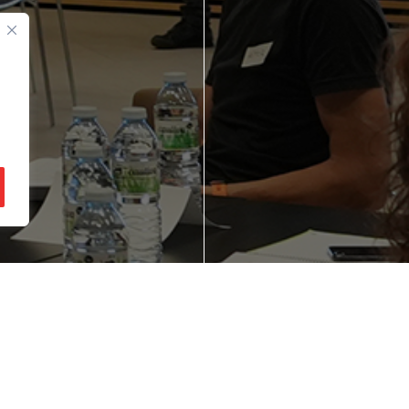
gozio ideia bat
Zure enpresaren