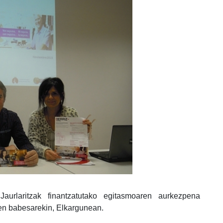
urlaritzak finantzatutako egitasmoaren aurkezpena
en babesarekin, Elkargunean.