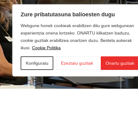
Zure pribatutasuna balioesten dugu
Webgune honek cookieak erabiltzen ditu gure webgunean
esperientzia onena lortzeko. ONARTU klikatzen baduzu,
cookie guztiak erabiltzea onartzen duzu. Bestela aukerak
ikusi.
Cookie Politika
Konfiguratu
Ezeztatu guztiak
Onartu guztiak
Lan bila zabiltza?
Ne