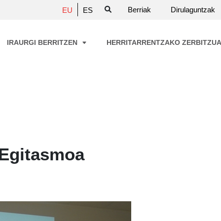
Berriak
Dirulaguntzak
EU
ES
IRAURGI BERRITZEN
HERRITARRENTZAKO ZERBITZU
Egitasmoa