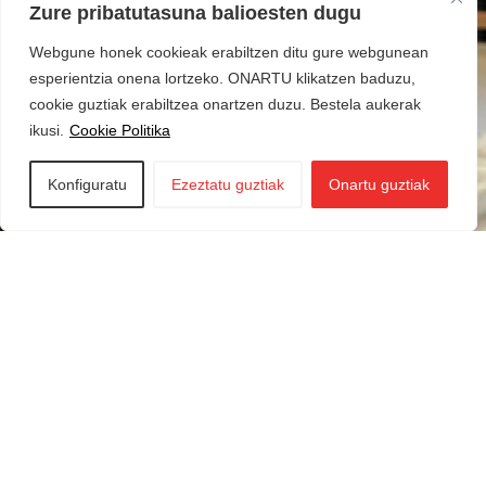
Zure pribatutasuna balioesten dugu
Webgune honek cookieak erabiltzen ditu gure webgunean
esperientzia onena lortzeko. ONARTU klikatzen baduzu,
cookie guztiak erabiltzea onartzen duzu. Bestela aukerak
ikusi.
Cookie Politika
Konfiguratu
Ezeztatu guztiak
Onartu guztiak