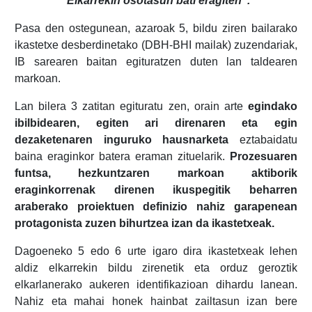
“Elkarrekin osotasun bati eragiten”.
Pasa den ostegunean, azaroak 5, bildu ziren bailarako
ikastetxe desberdinetako (DBH-BHI mailak) zuzendariak,
IB sarearen baitan egituratzen duten lan taldearen
markoan.
Lan bilera 3 zatitan egituratu zen, orain arte
egindako
ibilbidearen, egiten ari direnaren eta egin
dezaketenaren inguruko hausnarketa
eztabaidatu
baina eraginkor batera eraman zituelarik.
Prozesuaren
funtsa, hezkuntzaren markoan aktiborik
eraginkorrenak direnen ikuspegitik beharren
araberako proiektuen definizio nahiz garapenean
protagonista zuzen bihurtzea izan da ikastetxeak.
Dagoeneko 5 edo 6 urte igaro dira ikastetxeak lehen
aldiz elkarrekin bildu zirenetik eta orduz geroztik
elkarlanerako aukeren identifikazioan dihardu lanean.
Nahiz eta mahai honek hainbat zailtasun izan bere