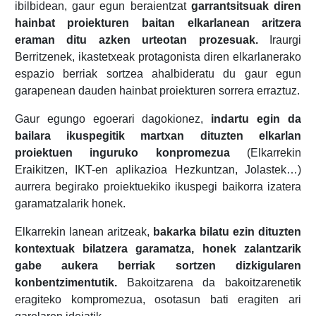
ibilbidean, gaur egun beraientzat
garrantsitsuak diren
hainbat proiekturen baitan elkarlanean aritzera
eraman ditu azken urteotan prozesuak.
Iraurgi
Berritzenek, ikastetxeak protagonista diren elkarlanerako
espazio berriak sortzea ahalbideratu du gaur egun
garapenean dauden hainbat proiekturen sorrera erraztuz.
Gaur egungo egoerari dagokionez,
indartu egin da
bailara ikuspegitik martxan dituzten elkarlan
proiektuen inguruko konpromezua
(Elkarrekin
Eraikitzen, IKT-en aplikazioa Hezkuntzan, Jolastek…)
aurrera begirako proiektuekiko ikuspegi baikorra izatera
garamatzalarik honek.
Elkarrekin lanean aritzeak,
bakarka bilatu ezin dituzten
kontextuak bilatzera garamatza, honek zalantzarik
gabe aukera berriak sortzen dizkigularen
konbentzimentutik.
Bakoitzarena da bakoitzarenetik
eragiteko kompromezua, osotasun bati eragiten ari