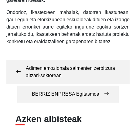
garelaren ideiatik.
Ondorioz, ikastetxeen mahaiak, datorren ikasturtean,
gaur egun eta etorkizunean eskualdeak dituen eta izango
dituen erronkei aurre egiteko ingurune egokia sortzen
jarraituko du, ikastetxeen beharrak ardatz hartuta proiektu
konkretu eta eraldatzaileen garapenaren bitartez
Post
navigation
Adimen emozionala salmenten zerbitzura
altzari-sektorean
BERRIZ ENPRESA Egitasmoa
Azken albisteak