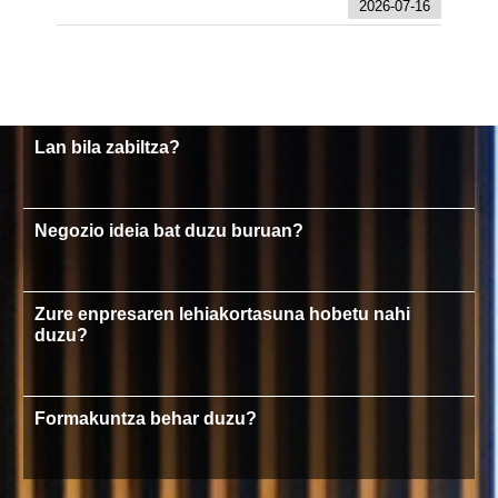
2026-07-16
Lan bila zabiltza?
Negozio ideia bat duzu buruan?
Zure enpresaren lehiakortasuna hobetu nahi
duzu?
Formakuntza behar duzu?