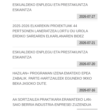
ESKUALDEKO ENPLEGU ETA PRESTAKUNTZA
ESKAINTZA
2026-07-27
2025-2026 ELKAREKIN PROIEKTUAK 44
PERTSONEN LANERATZEA LORTU DU UROLA
ERDIKO SAREAREN ELKARLANAREN BIDEZ
2026-07-21
ESKUALDEKO ENPLEGU ETA PRESTAKUNTZA
ESKAINTZA
2026-07-20
HAZILAN+ PROGRAMAN IZENA EMATEKO EPEA
ZABALIK. PARTE-HARTZAILEEK EGUNEKO 9€KO
BEKA JASOKO DUTE.
2026-07-16
AA SORTZAILEA PRAKTIKARA ERAMATEKO LAN-
SAIO BERRIA INDUSTRIA-ENPRESEI ZUZENDUA