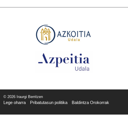
© 2026 Iraurgi Berritzen
Lege oharra
Pribatutasun politika
Baldintza Orokorrak