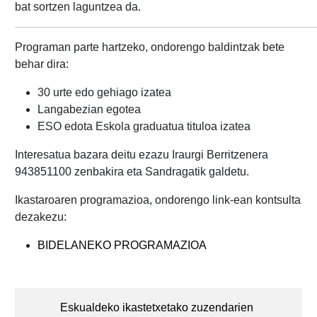
bat sortzen laguntzea da.
Programan parte hartzeko, ondorengo baldintzak bete
behar dira:
30 urte edo gehiago izatea
Langabezian egotea
ESO edota Eskola graduatua tituloa izatea
Interesatua bazara deitu ezazu Iraurgi Berritzenera
943851100 zenbakira eta Sandragatik galdetu.
Ikastaroaren programazioa, ondorengo link-ean kontsulta
dezakezu:
BIDELANEKO PROGRAMAZIOA
Post
navigation
Eskualdeko ikastetxetako zuzendarien