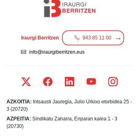
Iraurgi Berritzen
943 85 11 00
info@iraurgiberritzen.eus
AZKOITIA:
Intsausti Jauregia, Julio Urkixo etorbidea 25 -
3 (20720)
AZPEITIA:
Sindikatu Zaharra, Enparan kalea 1 - 3
(20730)