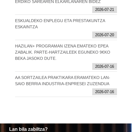
ERDIKO SAREAREN ELKARLANAREN BIDEZ
2026-07-21
ESKUALDEKO ENPLEGU ETA PRESTAKUNTZA
ESKAINTZA
2026-07-20
HAZILAN+ PROGRAMAN IZENA EMATEKO EPEA
ZABALIK. PARTE-HARTZAILEEK EGUNEKO 9€KO
BEKA JASOKO DUTE.
2026-07-16
AA SORTZAILEA PRAKTIKARA ERAMATEKO LAN-
SAIO BERRIA INDUSTRIA-ENPRESEI ZUZENDUA
2026-07-16
Lan bila zabiltza?