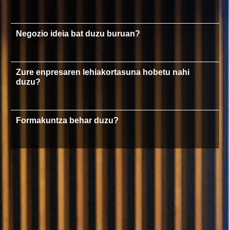
Negozio ideia bat duzu buruan?
Zure enpresaren lehiakortasuna hobetu nahi
duzu?
Formakuntza behar duzu?