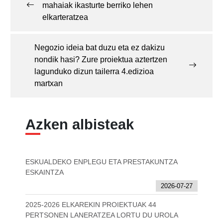
mahaiak ikasturte berriko lehen
elkarteratzea
Negozio ideia bat duzu eta ez dakizu
nondik hasi? Zure proiektua aztertzen
lagunduko dizun tailerra 4.edizioa
martxan
Azken albisteak
ESKUALDEKO ENPLEGU ETA PRESTAKUNTZA
ESKAINTZA
2026-07-27
2025-2026 ELKAREKIN PROIEKTUAK 44
PERTSONEN LANERATZEA LORTU DU UROLA