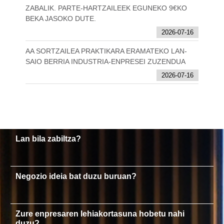
ZABALIK. PARTE-HARTZAILEEK EGUNEKO 9€KO
BEKA JASOKO DUTE.
2026-07-16
AA SORTZAILEA PRAKTIKARA ERAMATEKO LAN-
SAIO BERRIA INDUSTRIA-ENPRESEI ZUZENDUA
2026-07-16
Lan bila zabiltza?
Negozio ideia bat duzu buruan?
Zure enpresaren lehiakortasuna hobetu nahi
duzu?