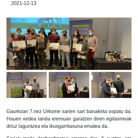
2021-12-13
Gaurkoan 7.nez Urkome sarien sari banaketa ospatu da.
Hauen xedea landa eremuan garatzen diren egitasmoak
diruz laguntzea eta ikusgarritasuna ematea da.