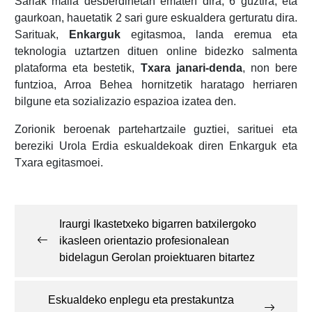
Sariak maila desberdinetan ematen dira, 6 guztira, eta
gaurkoan, hauetatik 2 sari gure eskualdera gerturatu dira.
Sarituak,
Enkarguk
egitasmoa, landa eremua eta
teknologia uztartzen dituen online bidezko salmenta
plataforma eta bestetik,
Txara janari-denda
, non bere
funtzioa, Arroa Behea hornitzetik haratago herriaren
bilgune eta sozializazio espazioa izatea den.
Zorionik beroenak partehartzaile guztiei, sarituei eta
bereziki Urola Erdia eskualdekoak diren Enkarguk eta
Txara egitasmoei.
Post
navigation
Iraurgi Ikastetxeko bigarren batxilergoko
ikasleen orientazio profesionalean
bidelagun Gerolan proiektuaren bitartez
Eskualdeko enplegu eta prestakuntza