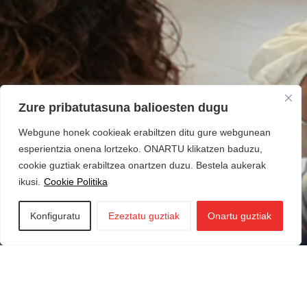
Zure pribatutasuna balioesten dugu
Webgune honek cookieak erabiltzen ditu gure webgunean
esperientzia onena lortzeko. ONARTU klikatzen baduzu,
cookie guztiak erabiltzea onartzen duzu. Bestela aukerak
ikusi.
Cookie Politika
Konfiguratu
Ezeztatu guztiak
Onartu guztiak