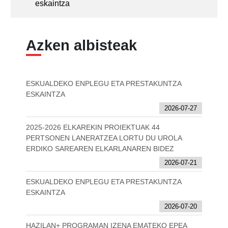
eskaintza
Azken albisteak
ESKUALDEKO ENPLEGU ETA PRESTAKUNTZA
ESKAINTZA
2026-07-27
2025-2026 ELKAREKIN PROIEKTUAK 44
PERTSONEN LANERATZEA LORTU DU UROLA
ERDIKO SAREAREN ELKARLANAREN BIDEZ
2026-07-21
ESKUALDEKO ENPLEGU ETA PRESTAKUNTZA
ESKAINTZA
2026-07-20
HAZILAN+ PROGRAMAN IZENA EMATEKO EPEA