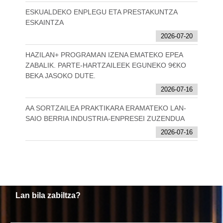
ESKUALDEKO ENPLEGU ETA PRESTAKUNTZA
ESKAINTZA
2026-07-20
HAZILAN+ PROGRAMAN IZENA EMATEKO EPEA
ZABALIK. PARTE-HARTZAILEEK EGUNEKO 9€KO
BEKA JASOKO DUTE.
2026-07-16
AA SORTZAILEA PRAKTIKARA ERAMATEKO LAN-
SAIO BERRIA INDUSTRIA-ENPRESEI ZUZENDUA
2026-07-16
Lan bila zabiltza?