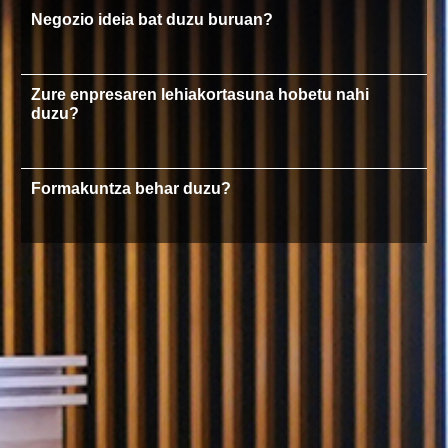
Negozio ideia bat duzu buruan?
Zure enpresaren lehiakortasuna hobetu nahi
duzu?
Formakuntza behar duzu?