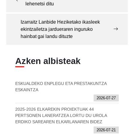
lehenetsi ditu
Izarraitz Lanbide Heziketako ikasleek
ekintzailetza jardueraren inguruko
hainbat gai landu dituzte
Azken albisteak
ESKUALDEKO ENPLEGU ETA PRESTAKUNTZA
ESKAINTZA
2026-07-27
2025-2026 ELKAREKIN PROIEKTUAK 44
PERTSONEN LANERATZEA LORTU DU UROLA
ERDIKO SAREAREN ELKARLANAREN BIDEZ
2026-07-21