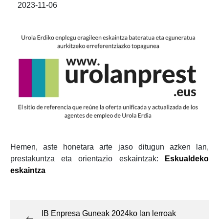
2023-11-06
Hemen, aste honetara arte jaso ditugun azken lan,
prestakuntza eta orientazio eskaintzak:
Eskualdeko
eskaintz
a
Post
navigation
IB Enpresa Guneak 2024ko lan lerroak