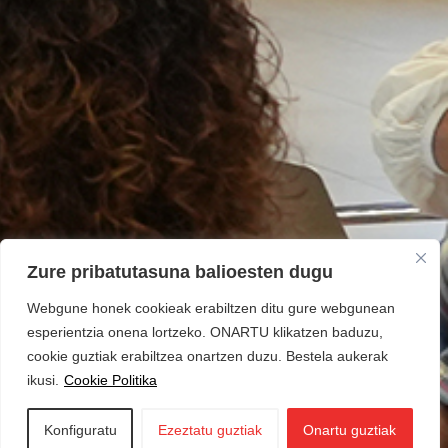
Zure pribatutasuna balioesten dugu
Webgune honek cookieak erabiltzen ditu gure webgunean
esperientzia onena lortzeko. ONARTU klikatzen baduzu,
cookie guztiak erabiltzea onartzen duzu. Bestela aukerak
ikusi.
Cookie Politika
Konfiguratu
Ezeztatu guztiak
Onartu guztiak