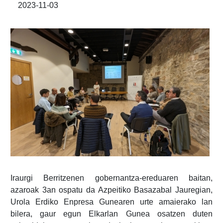
2023-11-03
Iraurgi Berritzenen gobernantza-ereduaren baitan,
azaroak 3an ospatu da Azpeitiko Basazabal Jauregian,
Urola Erdiko Enpresa Gunearen urte amaierako lan
bilera, gaur egun Elkarlan Gunea osatzen duten