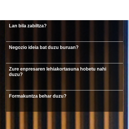
Lan bila zabiltza?
Negozio ideia bat duzu buruan?
Zure enpresaren lehiakortasuna hobetu nahi
duzu?
Formakuntza behar duzu?