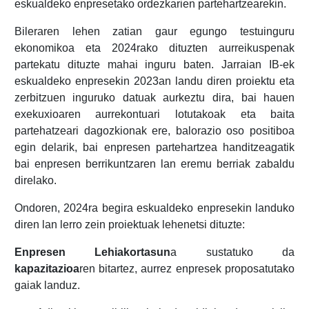
eskualdeko enpresetako ordezkarien partehartzearekin.
Bileraren lehen zatian gaur egungo testuinguru
ekonomikoa eta 2024rako dituzten aurreikuspenak
partekatu dituzte mahai inguru baten. Jarraian IB-ek
eskualdeko enpresekin 2023an landu diren proiektu eta
zerbitzuen inguruko datuak aurkeztu dira, bai hauen
exekuxioaren aurrekontuari lotutakoak eta baita
partehatzeari dagozkionak ere, balorazio oso positiboa
egin delarik, bai enpresen partehartzea handitzeagatik
bai enpresen berrikuntzaren lan eremu berriak zabaldu
direlako.
Ondoren, 2024ra begira eskualdeko enpresekin landuko
diren lan lerro zein proiektuak lehenetsi dituzte:
Enpresen Lehiakortasun
a sustatuko da
kapazitazioa
ren bitartez, aurrez enpresek proposatutako
gaiak landuz.