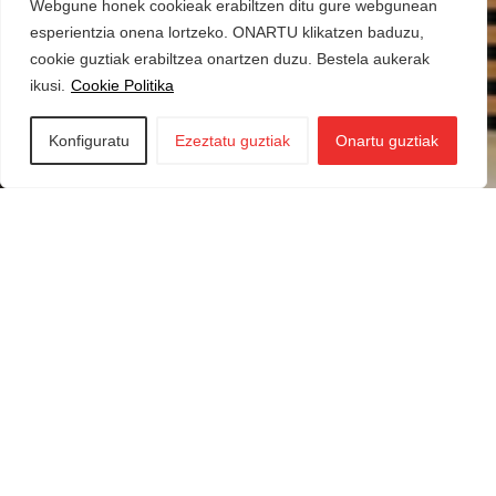
Webgune honek cookieak erabiltzen ditu gure webgunean
esperientzia onena lortzeko. ONARTU klikatzen baduzu,
cookie guztiak erabiltzea onartzen duzu. Bestela aukerak
ikusi.
Cookie Politika
Konfiguratu
Ezeztatu guztiak
Onartu guztiak