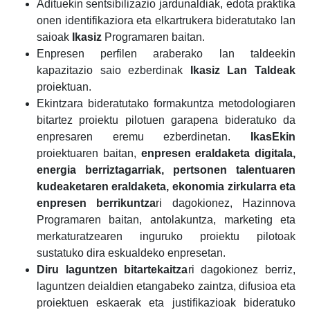
Adituekin sentsibilizazio jardunaldiak, edota praktika
onen identifikaziora eta elkartrukera bideratutako lan
saioak
Ikasiz
Programaren baitan.
Enpresen perfilen araberako lan taldeekin
kapazitazio saio ezberdinak
Ikasiz Lan Taldeak
proiektuan.
Ekintzara bideratutako formakuntza metodologiaren
bitartez proiektu pilotuen garapena bideratuko da
enpresaren eremu ezberdinetan.
IkasEkin
proiektuaren baitan,
enpresen eraldaketa digitala,
energia berriztagarriak, pertsonen talentuaren
kudeaketaren eraldaketa, ekonomia zirkularra eta
enpresen berrikuntza
ri dagokionez, Hazinnova
Programaren baitan, antolakuntza, marketing eta
merkaturatzearen inguruko proiektu pilotoak
sustatuko dira eskualdeko enpresetan.
Diru laguntzen bitartekaitza
ri dagokionez berriz,
laguntzen deialdien etangabeko zaintza, difusioa eta
proiektuen eskaerak eta justifikazioak bideratuko