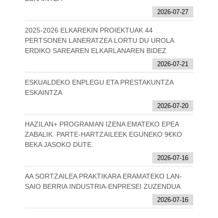
2026-07-27
2025-2026 ELKAREKIN PROIEKTUAK 44
PERTSONEN LANERATZEA LORTU DU UROLA
ERDIKO SAREAREN ELKARLANAREN BIDEZ
2026-07-21
ESKUALDEKO ENPLEGU ETA PRESTAKUNTZA
ESKAINTZA
2026-07-20
HAZILAN+ PROGRAMAN IZENA EMATEKO EPEA
ZABALIK. PARTE-HARTZAILEEK EGUNEKO 9€KO
BEKA JASOKO DUTE.
2026-07-16
AA SORTZAILEA PRAKTIKARA ERAMATEKO LAN-
SAIO BERRIA INDUSTRIA-ENPRESEI ZUZENDUA
2026-07-16