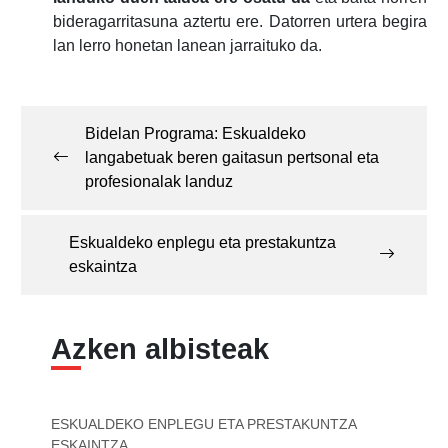
bideragarritasuna aztertu ere. Datorren urtera begira
lan lerro honetan lanean jarraituko da.
Post
navigation
Bidelan Programa: Eskualdeko
langabetuak beren gaitasun pertsonal eta
profesionalak landuz
Eskualdeko enplegu eta prestakuntza
eskaintza
Azken albisteak
ESKUALDEKO ENPLEGU ETA PRESTAKUNTZA
ESKAINTZA