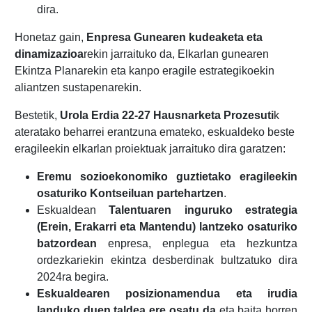
dira.
Honetaz gain,
Enpresa Gunearen kudeaketa eta
dinamizazioa
rekin jarraituko da, Elkarlan gunearen
Ekintza Planarekin eta kanpo eragile estrategikoekin
aliantzen sustapenarekin.
Bestetik,
Urola Erdia 22-27 Hausnarketa Prozesuti
k
ateratako beharrei erantzuna emateko, eskualdeko beste
eragileekin elkarlan proiektuak jarraituko dira garatzen:
Eremu sozioekonomiko guztietako eragileekin
osaturiko Kontseiluan partehartzen
.
Eskualdean
Talentuaren inguruko estrategia
(Erein, Erakarri eta Mantendu) lantzeko osaturiko
batzordean
enpresa, enplegua eta hezkuntza
ordezkariekin ekintza desberdinak bultzatuko dira
2024ra begira.
Eskualdearen posizionamendua eta irudia
landuko duen taldea ere osatu da
eta baita horren