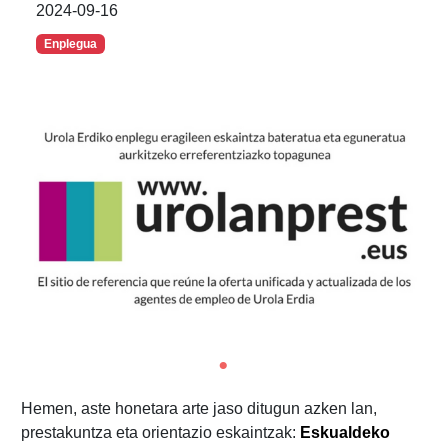
2024-09-16
Enplegua
Hemen, aste honetara arte jaso ditugun azken lan,
prestakuntza eta orientazio eskaintzak:
Eskualdeko