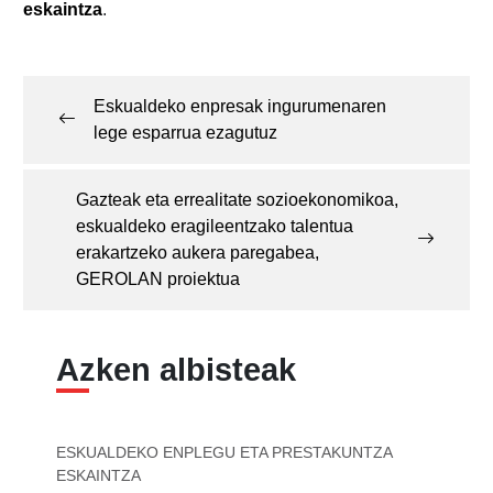
eskaintza
.
Post
navigation
Eskualdeko enpresak ingurumenaren
lege esparrua ezagutuz
Gazteak eta errealitate sozioekonomikoa,
eskualdeko eragileentzako talentua
erakartzeko aukera paregabea,
GEROLAN proiektua
Azken albisteak
ESKUALDEKO ENPLEGU ETA PRESTAKUNTZA
ESKAINTZA