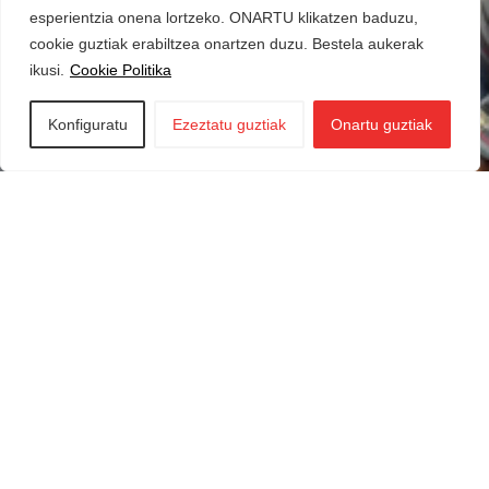
esperientzia onena lortzeko. ONARTU klikatzen baduzu,
cookie guztiak erabiltzea onartzen duzu. Bestela aukerak
ikusi.
Cookie Politika
Konfiguratu
Ezeztatu guztiak
Onartu guztiak