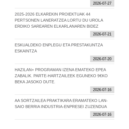
2026-07-27
2025-2026 ELKAREKIN PROIEKTUAK 44
PERTSONEN LANERATZEA LORTU DU UROLA
ERDIKO SAREAREN ELKARLANAREN BIDEZ
2026-07-21
ESKUALDEKO ENPLEGU ETA PRESTAKUNTZA
ESKAINTZA
2026-07-20
HAZILAN+ PROGRAMAN IZENA EMATEKO EPEA
ZABALIK. PARTE-HARTZAILEEK EGUNEKO 9€KO
BEKA JASOKO DUTE.
2026-07-16
AA SORTZAILEA PRAKTIKARA ERAMATEKO LAN-
SAIO BERRIA INDUSTRIA-ENPRESEI ZUZENDUA
2026-07-16