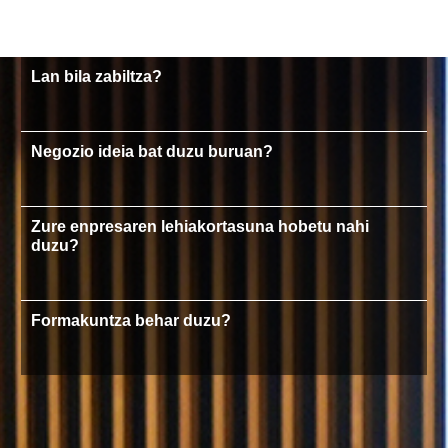
Lan bila zabiltza?
Negozio ideia bat duzu buruan?
Zure enpresaren lehiakortasuna hobetu nahi
duzu?
Formakuntza behar duzu?