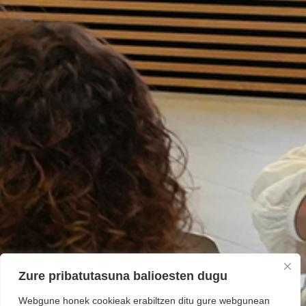
Zure pribatutasuna balioesten dugu
Webgune honek cookieak erabiltzen ditu gure webgunean