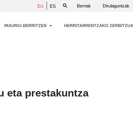
Berriak
Dirulaguntzak
EU
ES
IRAURGI BERRITZEN
HERRITARRENTZAKO ZERBITZU
 eta prestakuntza