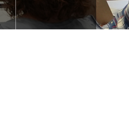
Formakuntza behar
duzu?
u?
Iraurgi Berritzen
943 85 11 00
info@iraurgiberritzen.eus