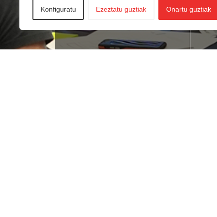
Konfiguratu
Ezeztatu guztiak
Onartu guztiak
Lan bila zabiltza?
Ne
du