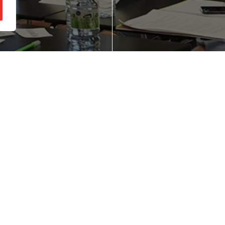
gozio ideia bat
Zure enpresaren
zu buruan?
lehiakortasuna
hobetu nahi duz