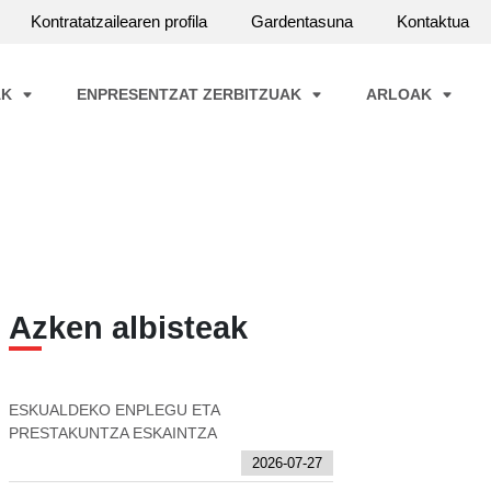
Kontratatzailearen profila
Gardentasuna
Kontaktua
AK
ENPRESENTZAT ZERBITZUAK
ARLOAK
Azken albisteak
ESKUALDEKO ENPLEGU ETA
PRESTAKUNTZA ESKAINTZA
2026-07-27