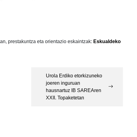
an, prestakuntza eta orientazio eskaintzak:
Eskualdeko
Urola Erdiko etorkizuneko
joeren inguruan
hausnartuz IB SAREAren
XXII. Topaketetan