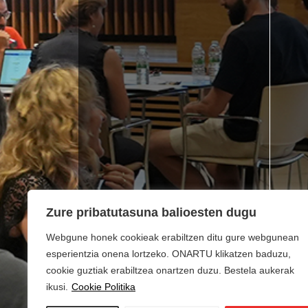
Zure pribatutasuna balioesten dugu
Webgune honek cookieak erabiltzen ditu gure webgunean
esperientzia onena lortzeko. ONARTU klikatzen baduzu,
cookie guztiak erabiltzea onartzen duzu. Bestela aukerak
ikusi.
Cookie Politika