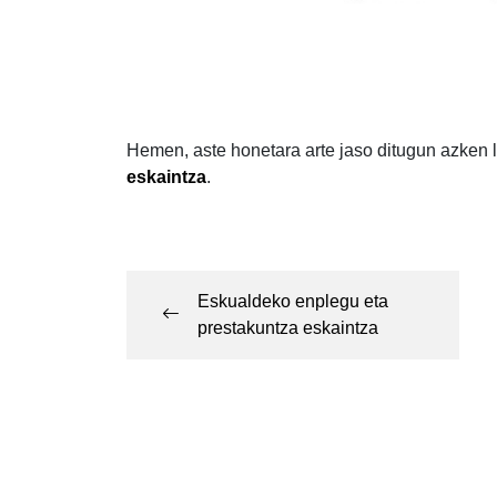
Hemen, aste honetara arte jaso ditugun azken l
eskaintza
.
Post
navigation
Eskualdeko enplegu eta
prestakuntza eskaintza