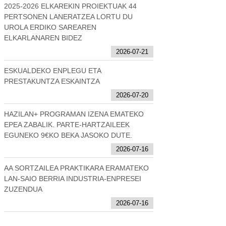
2025-2026 ELKAREKIN PROIEKTUAK 44
PERTSONEN LANERATZEA LORTU DU
UROLA ERDIKO SAREAREN
ELKARLANAREN BIDEZ
2026-07-21
ESKUALDEKO ENPLEGU ETA
PRESTAKUNTZA ESKAINTZA
2026-07-20
HAZILAN+ PROGRAMAN IZENA EMATEKO
EPEA ZABALIK. PARTE-HARTZAILEEK
EGUNEKO 9€KO BEKA JASOKO DUTE.
2026-07-16
AA SORTZAILEA PRAKTIKARA ERAMATEKO
LAN-SAIO BERRIA INDUSTRIA-ENPRESEI
ZUZENDUA
2026-07-16