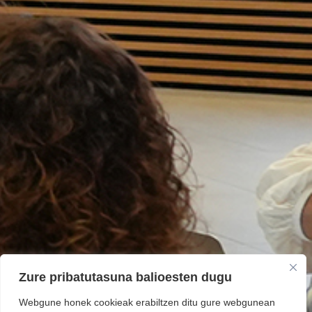
Zure pribatutasuna balioesten dugu
Webgune honek cookieak erabiltzen ditu gure webgunean