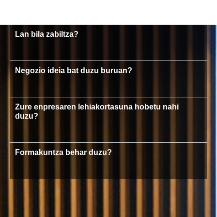
Lan bila zabiltza?
Negozio ideia bat duzu buruan?
Zure enpresaren lehiakortasuna hobetu nahi
duzu?
Formakuntza behar duzu?