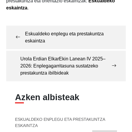
prestakuntza eta orientazio eskaintzak:
Eskualdeko
eskaintza
.
Post
navigation
Eskualdeko enplegu eta prestakuntza
eskaintza
Urola Erdian ElkarEkin Lanean IV 2025–
2026: Enplegagarritasuna sustatzeko
prestakuntza ibilbideak
Azken albisteak
ESKUALDEKO ENPLEGU ETA PRESTAKUNTZA
ESKAINTZA