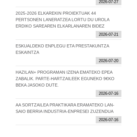
2026-07-27
2025-2026 ELKAREKIN PROIEKTUAK 44
PERTSONEN LANERATZEA LORTU DU UROLA
ERDIKO SAREAREN ELKARLANAREN BIDEZ
2026-07-21
ESKUALDEKO ENPLEGU ETA PRESTAKUNTZA
ESKAINTZA
2026-07-20
HAZILAN+ PROGRAMAN IZENA EMATEKO EPEA
ZABALIK. PARTE-HARTZAILEEK EGUNEKO 9€KO
BEKA JASOKO DUTE.
2026-07-16
AA SORTZAILEA PRAKTIKARA ERAMATEKO LAN-
SAIO BERRIA INDUSTRIA-ENPRESEI ZUZENDUA
2026-07-16