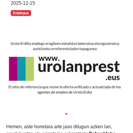
2025-12-15
Enplegua
Hemen, aste honetara arte jaso ditugun azken lan,