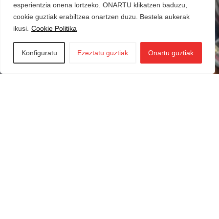
esperientzia onena lortzeko. ONARTU klikatzen baduzu,
cookie guztiak erabiltzea onartzen duzu. Bestela aukerak
ikusi.
Cookie Politika
Konfiguratu
Ezeztatu guztiak
Onartu guztiak