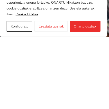
esperientzia onena lortzeko. ONARTU klikatzen baduzu,
cookie guztiak erabiltzea onartzen duzu. Bestela aukerak
ikusi.
Cookie Politika
Konfiguratu
Ezeztatu guztiak
Onartu guztiak