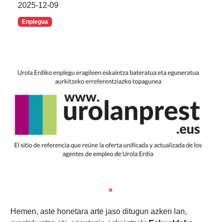
2025-12-09
Enplegua
Hemen, aste honetara arte jaso ditugun azken lan,