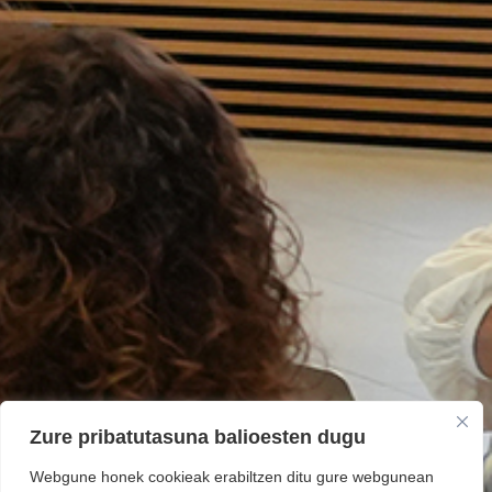
Zure pribatutasuna balioesten dugu
Webgune honek cookieak erabiltzen ditu gure webgunean