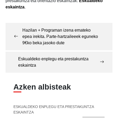
prestakuntza eta orientazio eskaintzak:
Eskualdeko
eskaintza
.
Post
navigation
Hazilan + Programan izena emateko
epea irekita. Parte-hartzaileeek eguneko
9€ko beka jasoko dute
Eskualdeko enplegu eta prestakuntza
eskaintza
Azken albisteak
ESKUALDEKO ENPLEGU ETA PRESTAKUNTZA
ESKAINTZA