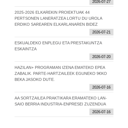
2026-07-27
2025-2026 ELKAREKIN PROIEKTUAK 44
PERTSONEN LANERATZEA LORTU DU UROLA
ERDIKO SAREAREN ELKARLANAREN BIDEZ
2026-07-21
ESKUALDEKO ENPLEGU ETA PRESTAKUNTZA
ESKAINTZA
2026-07-20
HAZILAN+ PROGRAMAN IZENA EMATEKO EPEA
ZABALIK. PARTE-HARTZAILEEK EGUNEKO 9€KO
BEKA JASOKO DUTE.
2026-07-16
AA SORTZAILEA PRAKTIKARA ERAMATEKO LAN-
SAIO BERRIA INDUSTRIA-ENPRESEI ZUZENDUA
2026-07-16