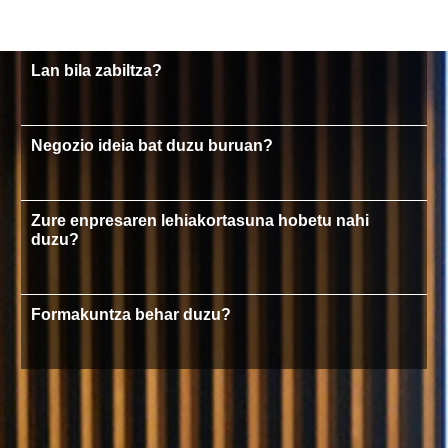
Lan bila zabiltza?
Negozio ideia bat duzu buruan?
Zure enpresaren lehiakortasuna hobetu nahi
duzu?
Formakuntza behar duzu?