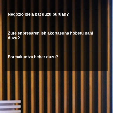
Negozio ideia bat duzu buruan?
Zure enpresaren lehiakortasuna hobetu nahi
duzu?
Formakuntza behar duzu?