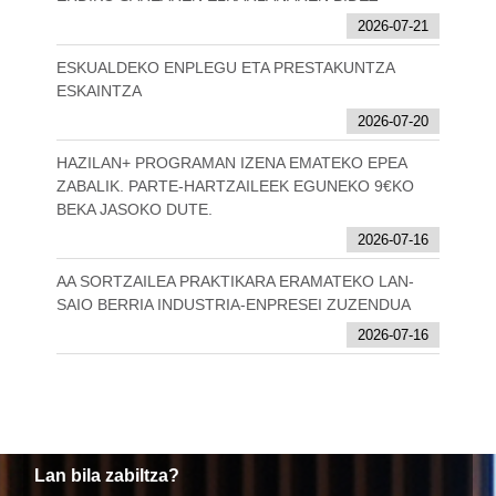
2026-07-21
ESKUALDEKO ENPLEGU ETA PRESTAKUNTZA
ESKAINTZA
2026-07-20
HAZILAN+ PROGRAMAN IZENA EMATEKO EPEA
ZABALIK. PARTE-HARTZAILEEK EGUNEKO 9€KO
BEKA JASOKO DUTE.
2026-07-16
AA SORTZAILEA PRAKTIKARA ERAMATEKO LAN-
SAIO BERRIA INDUSTRIA-ENPRESEI ZUZENDUA
2026-07-16
Lan bila zabiltza?