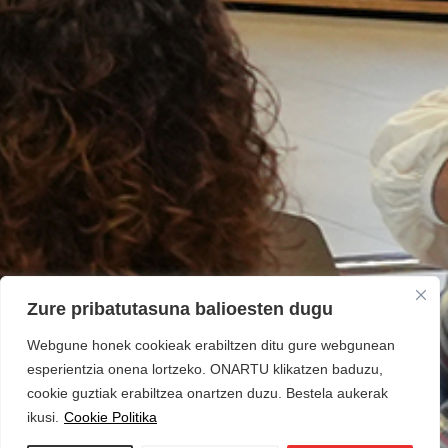
Zure pribatutasuna balioesten dugu
Webgune honek cookieak erabiltzen ditu gure webgunean
esperientzia onena lortzeko. ONARTU klikatzen baduzu,
cookie guztiak erabiltzea onartzen duzu. Bestela aukerak
ikusi.
Cookie Politika