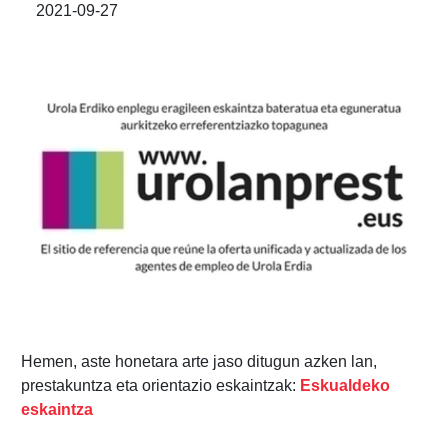
2021-09-27
Hemen, aste honetara arte jaso ditugun azken lan,
prestakuntza eta orientazio eskaintzak:
Eskualdeko
eskaintza