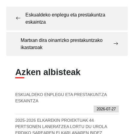
Post
navigation
Eskualdeko enplegu eta prestakuntza
eskaintza
Martxan dira oinarrizko prestakuntzako
ikastaroak
Azken albisteak
ESKUALDEKO ENPLEGU ETA PRESTAKUNTZA
ESKAINTZA
2026-07-27
2025-2026 ELKAREKIN PROIEKTUAK 44
PERTSONEN LANERATZEA LORTU DU UROLA
ERDIKO SAREAREN ELKARLANAREN BIDEZ