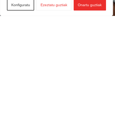
Konfiguratu
Ezeztatu guztiak
Onartu guztiak