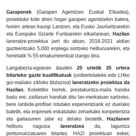
Garapenek
(Garapen Agentzien Euskal Elkartea),
proiektuko kide diren hogei garapen agentziekin batera,
horien artean Iraurgi Lantzen, eta Eusko Jaurlaritzarekin
eta Europako Gizarte Funtsarekin elkarlanean,
Hazilan
laneratze-proiektua jarri du abian, 2016-2021 aldian
gazteentzako 5.000 enplegu sortzeko helburuarekin, eta
horietatik % 55 emakumeentzat izango dira.
Langabezia-egoeran dauden
20 urtetik 35 urtera
bitarteko gazte kualifikatuak
(unibertsitateko edo LHko
goi-mailako zikloko titulazioa)
laneratzeko proiektua da
Hazilan
. Kolektibo horrek, prestakuntza-maila handia
badu ere, zailtasun handiak ditu lan-merkatuan sartzeko,
bere lanbide-profilari lotutako esperientziarik ez duelako
batetik, eta enpresek eskatutako zeharkako konpetentzia
eta gaitasunen jabe ez delako bestetik.
Hazilanen
helburu nagusia
laneratzea
da, laguntza
pertsonalizatuaren bitartez. HAZI proiektuari esker,