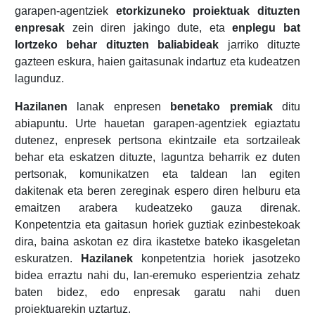
garapen-agentziek
etorkizuneko proiektuak dituzten
enpresak
zein diren jakingo dute, eta
enplegu bat
lortzeko behar dituzten baliabideak
jarriko dituzte
gazteen eskura, haien gaitasunak indartuz eta kudeatzen
lagunduz.
Hazilanen
lanak enpresen
benetako premiak
ditu
abiapuntu. Urte hauetan garapen-agentziek egiaztatu
dutenez, enpresek pertsona ekintzaile eta sortzaileak
behar eta eskatzen dituzte, laguntza beharrik ez duten
pertsonak, komunikatzen eta taldean lan egiten
dakitenak eta beren zereginak espero diren helburu eta
emaitzen arabera kudeatzeko gauza direnak.
Konpetentzia eta gaitasun horiek guztiak ezinbestekoak
dira, baina askotan ez dira ikastetxe bateko ikasgeletan
eskuratzen.
Hazilanek
konpetentzia horiek jasotzeko
bidea erraztu nahi du, lan-eremuko esperientzia zehatz
baten bidez, edo enpresak garatu nahi duen
proiektuarekin uztartuz.