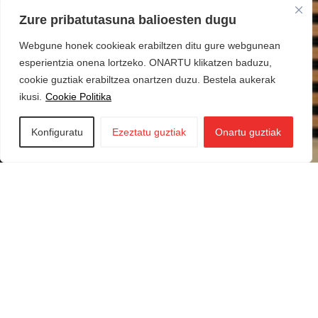
Zure pribatutasuna balioesten dugu
Webgune honek cookieak erabiltzen ditu gure webgunean
esperientzia onena lortzeko. ONARTU klikatzen baduzu,
cookie guztiak erabiltzea onartzen duzu. Bestela aukerak
ikusi.
Cookie Politika
Konfiguratu
Ezeztatu guztiak
Onartu guztiak