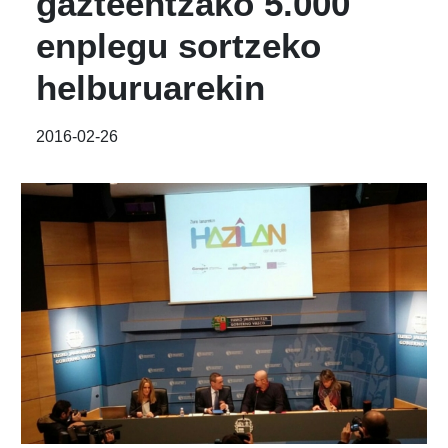
gazteentzako 5.000
enplegu sortzeko
helburuarekin
2016-02-26