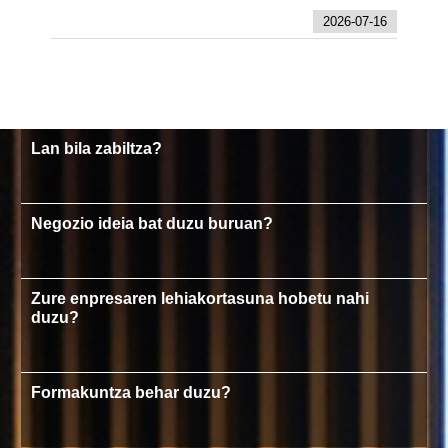
2026-07-16
Lan bila zabiltza?
Negozio ideia bat duzu buruan?
Zure enpresaren lehiakortasuna hobetu nahi
duzu?
Formakuntza behar duzu?