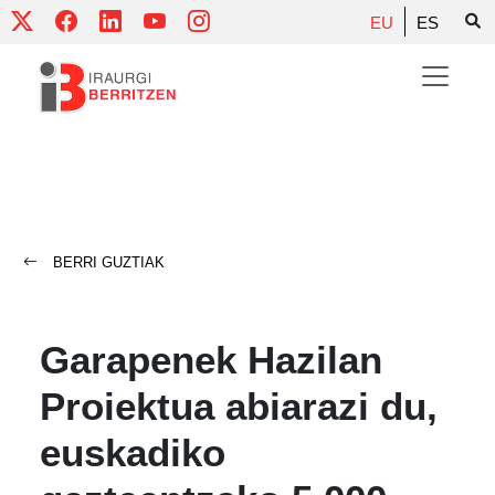
Skip
EU
ES
to
content
BERRI GUZTIAK
Garapenek Hazilan
Proiektua abiarazi du,
euskadiko