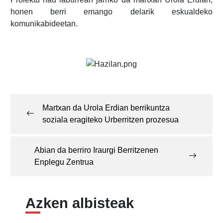
honen berri emango delarik eskualdeko
komunikabideetan.
Post
navigation
Martxan da Urola Erdian berrikuntza
soziala eragiteko Urberritzen prozesua
Abian da berriro Iraurgi Berritzenen
Enplegu Zentrua
Azken albisteak