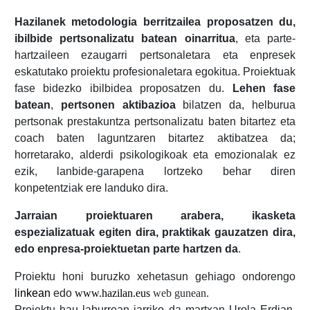
Hazilanek metodologia berritzailea proposatzen du,
ibilbide pertsonalizatu batean oinarritua
, eta parte-
hartzaileen ezaugarri pertsonaletara eta enpresek
eskatutako proiektu profesionaletara egokitua. Proiektuak
fase bidezko ibilbidea proposatzen du.
Lehen fase
batean
,
pertsonen aktibazioa
bilatzen da, helburua
pertsonak prestakuntza pertsonalizatu baten bitartez eta
coach baten laguntzaren bitartez aktibatzea da;
horretarako, alderdi psikologikoak eta emozionalak ez
ezik, lanbide-garapena lortzeko behar diren
konpetentziak ere landuko dira.
Jarraian proiektuaren arabera, ikasketa
espezializatuak egiten dira, praktikak gauzatzen dira,
edo enpresa-proiektuetan parte hartzen da
.
Proiektu honi buruzko xehetasun gehiago ondorengo
linkean
edo
www.hazilan.eus
web gunean.
Proiektu hau laburrean jarriko da martxan Urola Erdian,