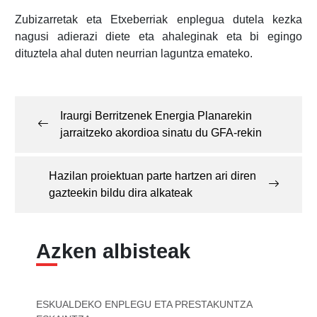
Zubizarretak eta Etxeberriak enplegua dutela kezka
nagusi adierazi diete eta ahaleginak eta bi egingo
dituztela ahal duten neurrian laguntza emateko.
Post
navigation
Iraurgi Berritzenek Energia Planarekin
jarraitzeko akordioa sinatu du GFA-rekin
Hazilan proiektuan parte hartzen ari diren
gazteekin bildu dira alkateak
Azken albisteak
ESKUALDEKO ENPLEGU ETA PRESTAKUNTZA