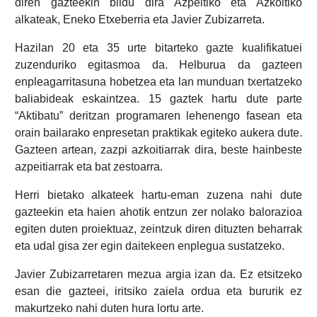
diren gazteekin bildu dira Azpeitiko eta Azkoitiko
alkateak, Eneko Etxeberria eta Javier Zubizarreta.
Hazilan 20 eta 35 urte bitarteko gazte kualifikatuei
zuzenduriko egitasmoa da. Helburua da gazteen
enpleagarritasuna hobetzea eta lan munduan txertatzeko
baliabideak eskaintzea. 15 gaztek hartu dute parte
“Aktibatu” deritzan programaren lehenengo fasean eta
orain bailarako enpresetan praktikak egiteko aukera dute.
Gazteen artean, zazpi azkoitiarrak dira, beste hainbeste
azpeitiarrak eta bat zestoarra.
Herri bietako alkateek hartu-eman zuzena nahi dute
gazteekin eta haien ahotik entzun zer nolako balorazioa
egiten duten proiektuaz, zeintzuk diren dituzten beharrak
eta udal gisa zer egin daitekeen enplegua sustatzeko.
Javier Zubizarretaren mezua argia izan da. Ez etsitzeko
esan die gazteei, iritsiko zaiela ordua eta bururik ez
makurtzeko nahi duten hura lortu arte.