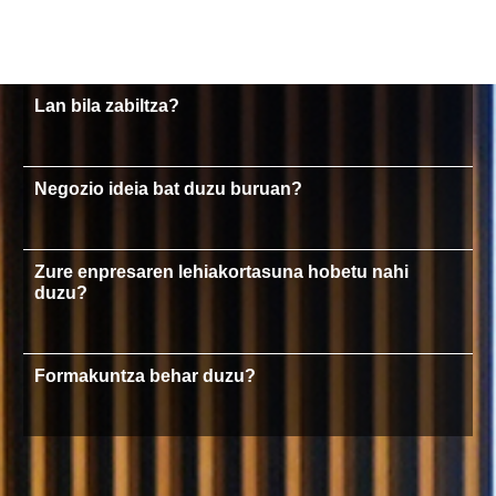
Lan bila zabiltza?
Negozio ideia bat duzu buruan?
Zure enpresaren lehiakortasuna hobetu nahi
duzu?
Formakuntza behar duzu?