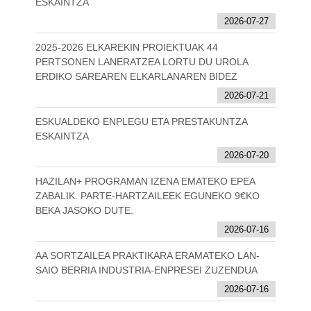
ESKAINTZA
2026-07-27
2025-2026 ELKAREKIN PROIEKTUAK 44
PERTSONEN LANERATZEA LORTU DU UROLA
ERDIKO SAREAREN ELKARLANAREN BIDEZ
2026-07-21
ESKUALDEKO ENPLEGU ETA PRESTAKUNTZA
ESKAINTZA
2026-07-20
HAZILAN+ PROGRAMAN IZENA EMATEKO EPEA
ZABALIK. PARTE-HARTZAILEEK EGUNEKO 9€KO
BEKA JASOKO DUTE.
2026-07-16
AA SORTZAILEA PRAKTIKARA ERAMATEKO LAN-
SAIO BERRIA INDUSTRIA-ENPRESEI ZUZENDUA
2026-07-16