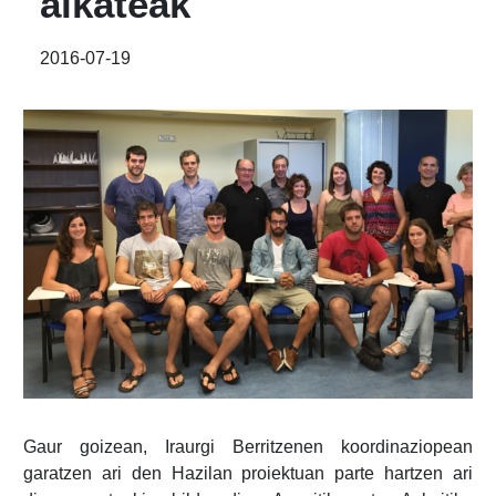
alkateak
2016-07-19
Gaur goizean, Iraurgi Berritzenen koordinaziopean
garatzen ari den Hazilan proiektuan parte hartzen ari