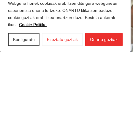
Webgune honek cookieak erabiltzen ditu gure webgunean
esperientzia onena lortzeko. ONARTU klikatzen baduzu,
cookie guztiak erabiltzea onartzen duzu. Bestela aukerak
ikusi.
Cookie Politika
Konfiguratu
Ezeztatu guztiak
Onartu guztiak