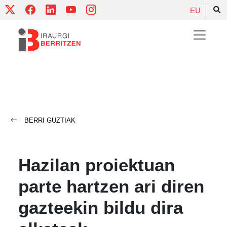
Skip
EU
to
content
BERRI GUZTIAK
Hazilan proiektuan
parte hartzen ari diren
gazteekin bildu dira