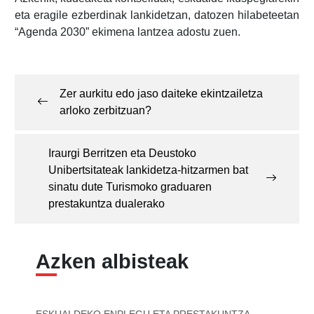
eta eragile ezberdinak lankidetzan, datozen hilabeteetan
“Agenda 2030” ekimena lantzea adostu zuen.
Post
navigation
Zer aurkitu edo jaso daiteke ekintzailetza
arloko zerbitzuan?
Iraurgi Berritzen eta Deustoko
Unibertsitateak lankidetza-hitzarmen bat
sinatu dute Turismoko graduaren
prestakuntza dualerako
Azken albisteak