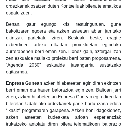
ordezkariek osatzen duten Kontseiluak bilera telematikoa
ospatu zuen.
Bertan, gaur egungo krisi testuinguruan, gune
bakoitzaren egoera eta azken asteetan abian jarritako
ekintzak partekatu ziren. Besteak beste, eragile
ezberdinen arteko elkarlan proiektuetan egindako
aurrerapenen berri eman zen. Honez gain, aztergai izan
zen eskualde mailako proiektu berri baten proposamena,
“Agenda 2030” eskualde jasangarria sustatzeko
egitasmoa.
Enpresa Gunean
azken hilabeteetan egin diren ekintzen
berri eman eta hauen balorazioa egin zen. Balioan jarri
ziren, azken hilabeteetan Enpresa Gunean egin diren lan
bileretan Udaletako ordezkariek parte hartu izana edota
“Ikasiz” programaren garapena. Azken honi dagokionez,
azken asteetan kudeaketa arloan esperientziak
trukatzeko antolatu diren bilera telematikoen balorazio