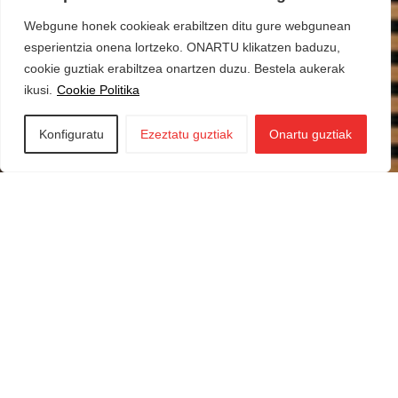
Webgune honek cookieak erabiltzen ditu gure webgunean
esperientzia onena lortzeko. ONARTU klikatzen baduzu,
cookie guztiak erabiltzea onartzen duzu. Bestela aukerak
ikusi.
Cookie Politika
Konfiguratu
Ezeztatu guztiak
Onartu guztiak