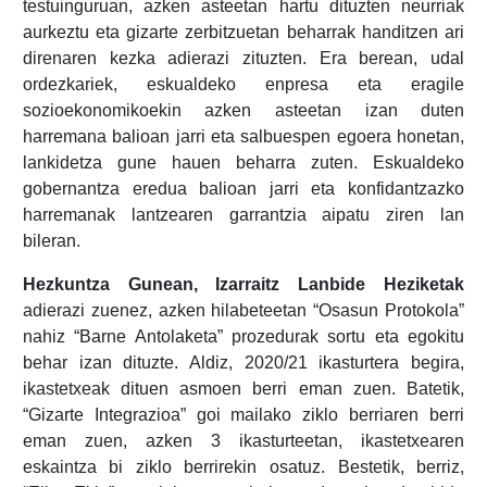
testuinguruan, azken asteetan hartu dituzten neurriak
aurkeztu eta gizarte zerbitzuetan beharrak handitzen ari
direnaren kezka adierazi zituzten. Era berean, udal
ordezkariek, eskualdeko enpresa eta eragile
sozioekonomikoekin azken asteetan izan duten
harremana balioan jarri eta salbuespen egoera honetan,
lankidetza gune hauen beharra zuten. Eskualdeko
gobernantza eredua balioan jarri eta konfidantzazko
harremanak lantzearen garrantzia aipatu ziren lan
bileran.
Hezkuntza Gunean, Izarraitz Lanbide Heziketak
adierazi zuenez, azken hilabeteetan “Osasun Protokola”
nahiz “Barne Antolaketa” prozedurak sortu eta egokitu
behar izan dituzte. Aldiz, 2020/21 ikasturtera begira,
ikastetxeak dituen asmoen berri eman zuen. Batetik,
“Gizarte Integrazioa” goi mailako ziklo berriaren berri
eman zuen, azken 3 ikasturteetan, ikastetxearen
eskaintza bi ziklo berrirekin osatuz. Bestetik, berriz,