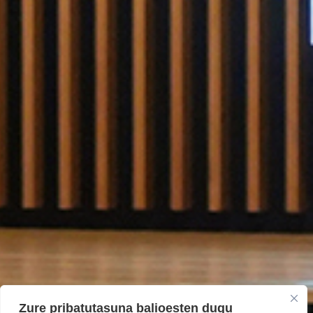
Zure pribatutasuna balioesten dugu