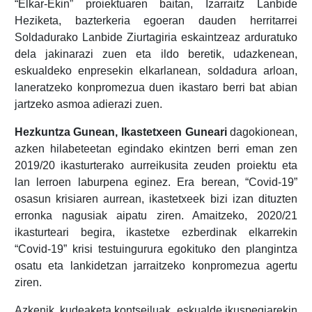
“Elkar-Ekin” proiektuaren baitan, Izarraitz Lanbide
Heziketa, bazterkeria egoeran dauden herritarrei
Soldadurako Lanbide Ziurtagiria eskaintzeaz arduratuko
dela jakinarazi zuen eta ildo beretik, udazkenean,
eskualdeko enpresekin elkarlanean, soldadura arloan,
laneratzeko konpromezua duen ikastaro berri bat abian
jartzeko asmoa adierazi zuen.
Hezkuntza Gunean, Ikastetxeen Guneari
dagokionean,
azken hilabeteetan egindako ekintzen berri eman zen
2019/20 ikasturterako aurreikusita zeuden proiektu eta
lan lerroen laburpena eginez. Era berean, “Covid-19”
osasun krisiaren aurrean, ikastetxeek bizi izan dituzten
erronka nagusiak aipatu ziren. Amaitzeko, 2020/21
ikasturteari begira, ikastetxe ezberdinak elkarrekin
“Covid-19” krisi testuingurura egokituko den plangintza
osatu eta lankidetzan jarraitzeko konpromezua agertu
ziren.
Azkenik, kudeaketa kontseiluak, eskualde ikuspegiarekin