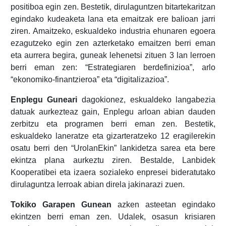
positiboa egin zen. Bestetik, dirulaguntzen bitartekaritzan
egindako kudeaketa lana eta emaitzak ere balioan jarri
ziren. Amaitzeko, eskualdeko industria ehunaren egoera
ezagutzeko egin zen azterketako emaitzen berri eman
eta aurrera begira, guneak lehenetsi zituen 3 lan lerroen
berri eman zen: “Estrategiaren berdefinizioa”, arlo
“ekonomiko-finantzieroa” eta “digitalizazioa”.
Enplegu Guneari
dagokionez, eskualdeko langabezia
datuak aurkezteaz gain, Enplegu arloan abian dauden
zerbitzu eta programen berri eman zen. Bestetik,
eskualdeko laneratze eta gizarteratzeko 12 eragilerekin
osatu berri den “UrolanEkin” lankidetza sarea eta bere
ekintza plana aurkeztu ziren. Bestalde, Lanbidek
Kooperatibei eta izaera sozialeko enpresei bideratutako
dirulaguntza lerroak abian direla jakinarazi zuen.
Tokiko Garapen Gunean
azken asteetan egindako
ekintzen berri eman zen. Udalek, osasun krisiaren