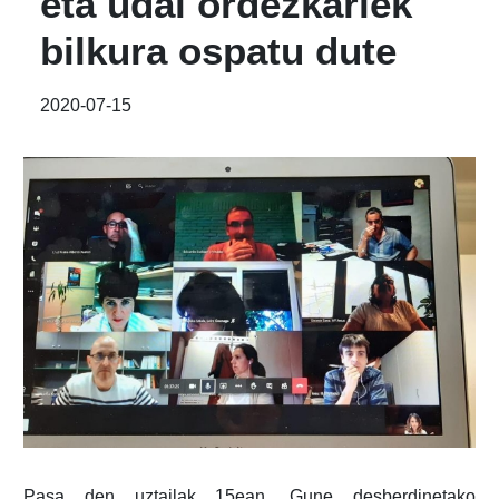
eta udal ordezkariek
bilkura ospatu dute
2020-07-15
Pasa den uztailak 15ean, Gune desberdinetako