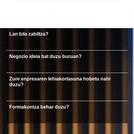
Lan bila zabiltza?
Negozio ideia bat duzu buruan?
Zure enpresaren lehiakortasuna hobetu nahi
duzu?
Formakuntza behar duzu?