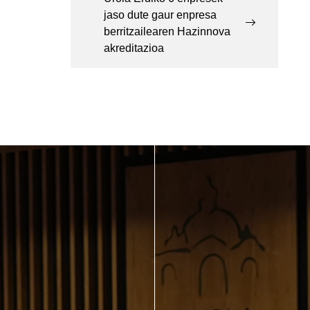
jaso dute gaur enpresa
berritzailearen Hazinnova
akreditazioa