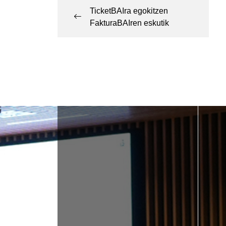
TicketBAIra egokitzen
FakturaBAIren eskutik