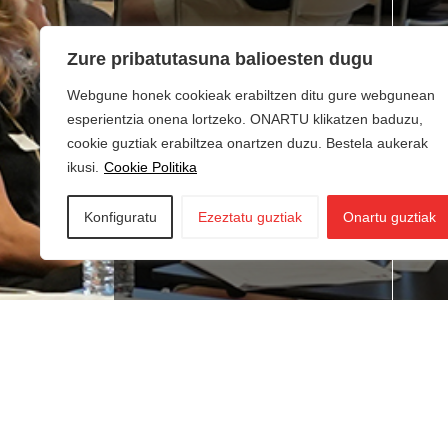
Zure pribatutasuna balioesten dugu
Webgune honek cookieak erabiltzen ditu gure webgunean
esperientzia onena lortzeko. ONARTU klikatzen baduzu,
cookie guztiak erabiltzea onartzen duzu. Bestela aukerak
ikusi.
Cookie Politika
Konfiguratu
Ezeztatu guztiak
Onartu guztiak