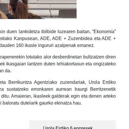
ekin duen lankidetza ibilbide luzearen baitan, “Ekonomia”
onostiako Kanpusean, ADE, ADE + Zuzenbidea eta ADE +
n dauden 160 ikasle ingururi azalpenak emanez.
rapenerekin lotutako alor desberdinetan bultzatzen diren
k ikasgaian lantzen duten lehiakortasun eta ongizateko
an da.
a Berrikuntza Agentziako zuzendariak, Urola Erdiko
za sustatzeko erronkaren aurrean Iraurgi Berritzenetik
 ditu. Amaieran, ikasleek galderak egin eta denen arteko
i baloratu dutelarik gaurko ekinatza hau.
Urola Erdiko 6 enpresek