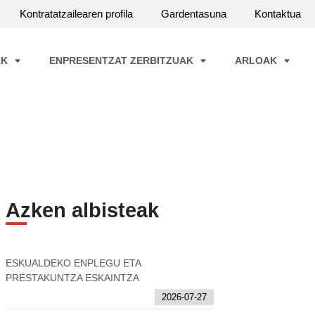
Kontratatzailearen profila
Gardentasuna
Kontaktua
AK
ENPRESENTZAT ZERBITZUAK
ARLOAK
Azken albisteak
ESKUALDEKO ENPLEGU ETA
PRESTAKUNTZA ESKAINTZA
2026-07-27