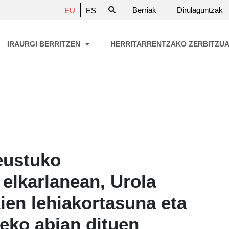
Berriak
Dirulaguntzak
EU
ES
IRAURGI BERRITZEN
HERRITARRENTZAKO ZERBITZU
Deustuko
 elkarlanean, Urola
ien lehiakortasuna eta
zeko abian dituen