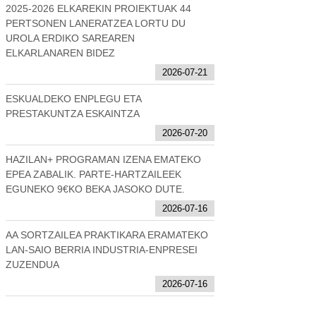
2025-2026 ELKAREKIN PROIEKTUAK 44
PERTSONEN LANERATZEA LORTU DU
UROLA ERDIKO SAREAREN
ELKARLANAREN BIDEZ
2026-07-21
ESKUALDEKO ENPLEGU ETA
PRESTAKUNTZA ESKAINTZA
2026-07-20
HAZILAN+ PROGRAMAN IZENA EMATEKO
EPEA ZABALIK. PARTE-HARTZAILEEK
EGUNEKO 9€KO BEKA JASOKO DUTE.
2026-07-16
AA SORTZAILEA PRAKTIKARA ERAMATEKO
LAN-SAIO BERRIA INDUSTRIA-ENPRESEI
ZUZENDUA
2026-07-16