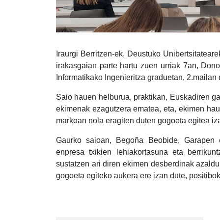
Iraurgi Berritzen-ek, Deustuko Unibertsitatear
irakasgaian parte hartu zuen urriak 7an, D
Informatikako Ingenieritza graduetan, 2.maila
Saio hauen helburua, praktikan, Euskadiren ga
ekimenak ezagutzera ematea, eta, ekimen haue
markoan nola eragiten duten gogoeta egitea iz
Gaurko saioan, Begoña Beobide, Garapen et
enpresa txikien lehiakortasuna eta berrikunt
sustatzen ari diren ekimen desberdinak azaldu
gogoeta egiteko aukera ere izan dute, positibok
Post
navigation