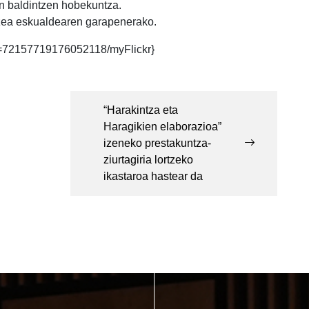
n baldintzen hobekuntza.
tzea eskualdearen garapenerako.
d=72157719176052118/myFlickr}
“Harakintza eta
Haragikien elaborazioa”
izeneko prestakuntza-
ziurtagiria lortzeko
ikastaroa hastear da