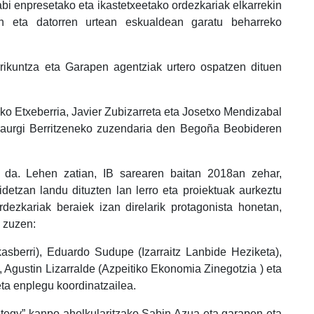
bi enpresetako eta ikastetxeetako ordezkariak elkarrekin
in eta datorren urtean eskualdean garatu beharreko
rikuntza eta Garapen agentziak urtero ospatzen dituen
eko Etxeberria, Javier Zubizarreta eta Josetxo Mendizabal
Iraurgi Berritzeneko zuzendaria den Begoña Beobideren
u da. Lehen zatian, IB sarearen baitan 2018an zehar,
detzan landu dituzten lan lerro eta proiektuak aurkeztu
rdezkariak beraiek izan direlarik protagonista honetan,
 zuzen:
Ikasberri), Eduardo Sudupe (Izarraitz Lanbide Heziketa),
 Agustin Lizarralde (Azpeitiko Ekonomia Zinegotzia ) eta
eta enplegu koordinatzailea.
ategy” kanpo aholkularitzako Sabin Azua eta garapen eta