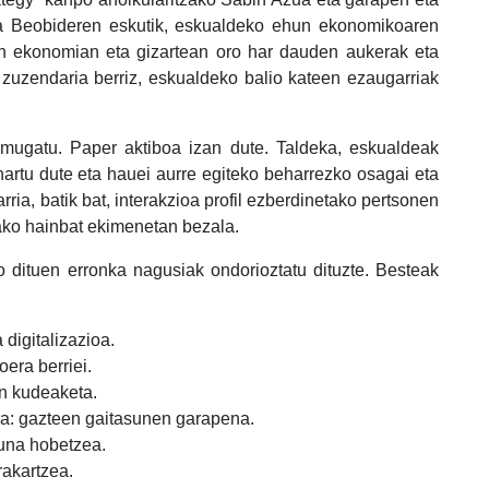
a Beobideren eskutik, eskualdeko ehun ekonomikoaren
n ekonomian eta gizartean oro har dauden aukerak eta
 zuzendaria berriz, eskualdeko balio kateen ezaugarriak
a mugatu. Paper aktiboa izan dute. Taldeka, eskualdeak
artu dute eta hauei aurre egiteko beharrezko osagai eta
ia, batik bat, interakzioa profil ezberdinetako pertsonen
rako hainbat ekimenetan bezala.
o dituen erronka nagusiak ondorioztatu dituzte. Besteak
 digitalizazioa.
era berriei.
en kudeaketa.
ra: gazteen gaitasunen garapena.
una hobetzea.
rakartzea.