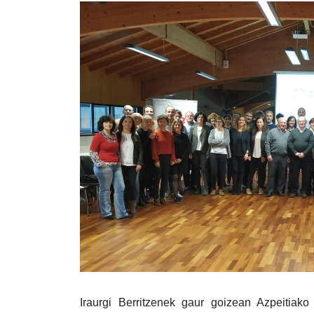
Iraurgi Berritzenek gaur goizean Azpeitiak