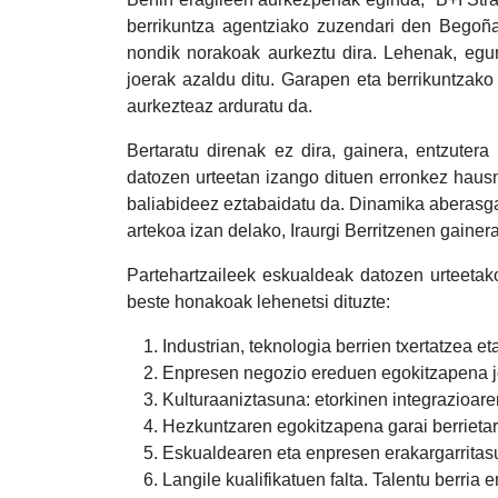
berrikuntza agentziako zuzendari den Begoñ
nondik norakoak aurkeztu dira. Lehenak, egu
joerak azaldu ditu. Garapen eta berrikuntzako
aurkezteaz arduratu da.
Bertaratu direnak ez dira, gainera, entzuter
datozen urteetan izango dituen erronkez hausn
baliabideez eztabaidatu da. Dinamika aberasgarr
artekoa izan delako, Iraurgi Berritzenen gaine
Partehartzaileek eskualdeak datozen urteetak
beste honakoak lehenetsi dituzte:
Industrian, teknologia berrien txertatzea eta
Enpresen negozio ereduen egokitzapena jo
Kulturaaniztasuna: etorkinen integrazioar
Hezkuntzaren egokitzapena garai berrieta
Eskualdearen eta enpresen erakargarritas
Langile kualifikatuen falta. Talentu berria e