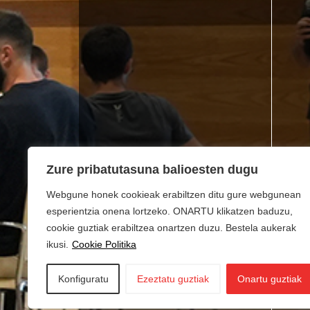
Zure pribatutasuna balioesten dugu
Webgune honek cookieak erabiltzen ditu gure webgunean
esperientzia onena lortzeko. ONARTU klikatzen baduzu,
cookie guztiak erabiltzea onartzen duzu. Bestela aukerak
ikusi.
Cookie Politika
Konfiguratu
Ezeztatu guztiak
Onartu guztiak