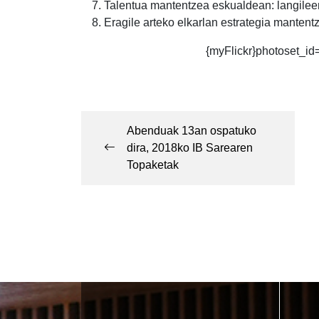
Talentua mantentzea eskualdean: langilee
Eragile arteko elkarlan estrategia manten
{myFlickr}photoset_i
Post
navigation
Abenduak 13an ospatuko
dira, 2018ko IB Sarearen
Topaketak