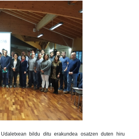
o Udaletxean bildu ditu erakundea osatzen duten hiru