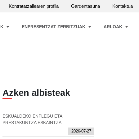
Kontratatzailearen profila
Gardentasuna
Kontaktua
AK
ENPRESENTZAT ZERBITZUAK
ARLOAK
Azken albisteak
ESKUALDEKO ENPLEGU ETA
PRESTAKUNTZA ESKAINTZA
2026-07-27