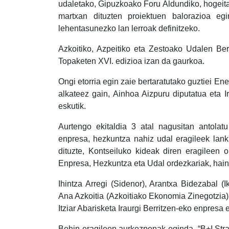
udaletako, Gipuzkoako Foru Aldundiko, hogeita
martxan dituzten proiektuen balorazioa eg
lehentasunezko lan lerroak definitzeko.
Azkoitiko, Azpeitiko eta Zestoako Udalen Ber
Topaketen XVI. edizioa izan da gaurkoa.
Ongi etorria egin zaie bertaratutako guztiei En
alkateez gain, Ainhoa Aizpuru diputatua eta 
eskutik.
Aurtengo ekitaldia 3 atal nagusitan antolat
enpresa, hezkuntza nahiz udal eragileek lanki
dituzte, Kontseiluko kideak diren eragileen o
Enpresa, Hezkuntza eta Udal ordezkariak, hain
Ihintza Arregi (Sidenor), Arantxa Bidezabal (
Ana Azkoitia (Azkoitiako Ekonomia Zinegotzia),
Itziar Abarisketa Iraurgi Berritzen-eko enpresa 
Behin eragileen aurkezpenak eginda, “B+I Str