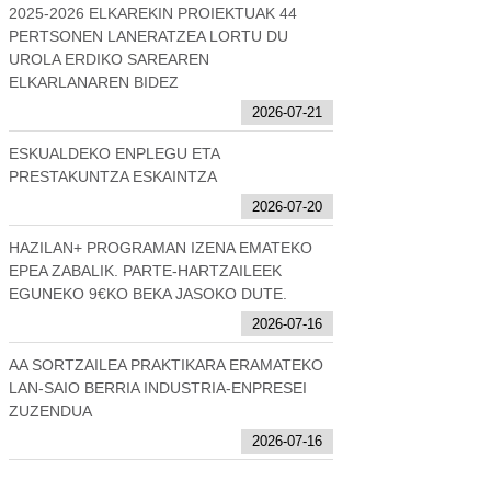
2025-2026 ELKAREKIN PROIEKTUAK 44
PERTSONEN LANERATZEA LORTU DU
UROLA ERDIKO SAREAREN
ELKARLANAREN BIDEZ
2026-07-21
ESKUALDEKO ENPLEGU ETA
PRESTAKUNTZA ESKAINTZA
2026-07-20
HAZILAN+ PROGRAMAN IZENA EMATEKO
EPEA ZABALIK. PARTE-HARTZAILEEK
EGUNEKO 9€KO BEKA JASOKO DUTE.
2026-07-16
AA SORTZAILEA PRAKTIKARA ERAMATEKO
LAN-SAIO BERRIA INDUSTRIA-ENPRESEI
ZUZENDUA
2026-07-16