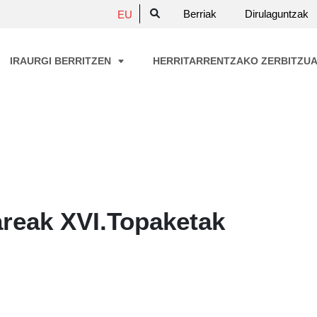
Berriak
Dirulaguntzak
EU
IRAURGI BERRITZEN
HERRITARRENTZAKO ZERBITZU
areak XVI.Topaketak