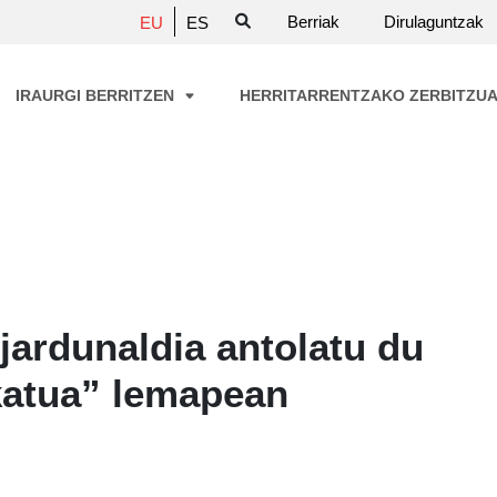
Berriak
Dirulaguntzak
EU
ES
IRAURGI BERRITZEN
HERRITARRENTZAKO ZERBITZU
 jardunaldia antolatu du
katua” lemapean