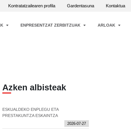
Kontratatzailearen profila
Gardentasuna
Kontaktua
AK
ENPRESENTZAT ZERBITZUAK
ARLOAK
Azken albisteak
ESKUALDEKO ENPLEGU ETA
PRESTAKUNTZA ESKAINTZA
2026-07-27