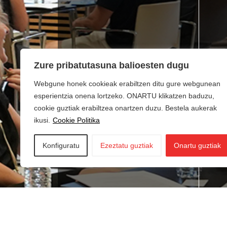
Zure pribatutasuna balioesten dugu
Webgune honek cookieak erabiltzen ditu gure webgunean
esperientzia onena lortzeko. ONARTU klikatzen baduzu,
cookie guztiak erabiltzea onartzen duzu. Bestela aukerak
ikusi.
Cookie Politika
Konfiguratu
Ezeztatu guztiak
Onartu guztiak