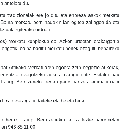
a antolatu du.
u tradizionalak ere jo ditu eta enpresa askok merkatu
. Baina merkatu berri hauekin lan egitea zailagoa da eta
akzioak egiterako orduan.
cos) merkatu konplexua da. Azken urteetan erakargarria
tuengatik, baina baditu merkatu honek ezagutu beharreko
 Ipar Afrikako Merkatuaren egoera zein negozio aukerak,
rientzia ezagutzeko aukera izango dute. Ekitaldi hau
raurgi Berritzenetik bertan parte hartzera animatu nahi
o
fitxa
deskargatu daiteke eta beteta bidali
 berriz, Iraurgi Berritzenekin jar zaitezke harremetan
ian 943 85 11 00.