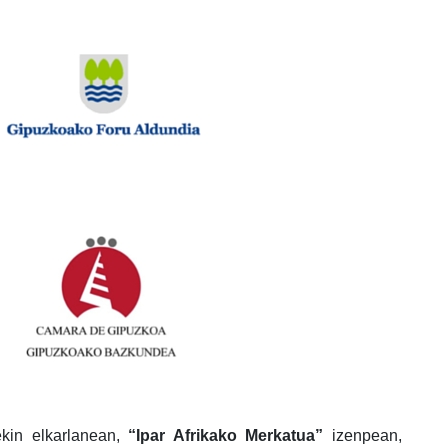
ekin elkarlanean,
“Ipar Afrikako Merkatua”
izenpean,