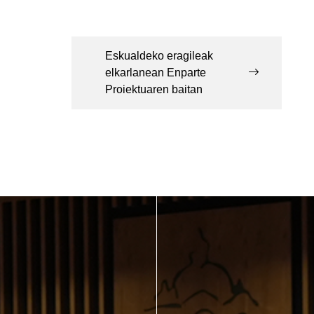
Eskualdeko eragileak
elkarlanean Enparte
Proiektuaren baitan