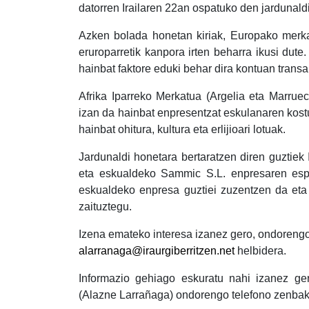
datorren Irailaren 22an ospatuko den jardunaldi
Azken bolada honetan kiriak, Europako merkat
eruroparretik kanpora irten beharra ikusi dute
hainbat faktore eduki behar dira kontuan trans
Afrika Iparreko Merkatua (Argelia eta Marrue
izan da hainbat enpresentzat eskulanaren kos
hainbat ohitura, kultura eta erlijioari lotuak.
Jardunaldi honetara bertaratzen diren guztiek
eta eskualdeko Sammic S.L. enpresaren espe
eskualdeko enpresa guztiei zuzentzen da eta I
zaituztegu.
Izena emateko interesa izanez gero, ondoreng
alarranaga@iraurgiberritzen.net
helbidera.
Informazio gehiago eskuratu nahi izanez gero
(Alazne Larrañaga) ondorengo telefono zenbak