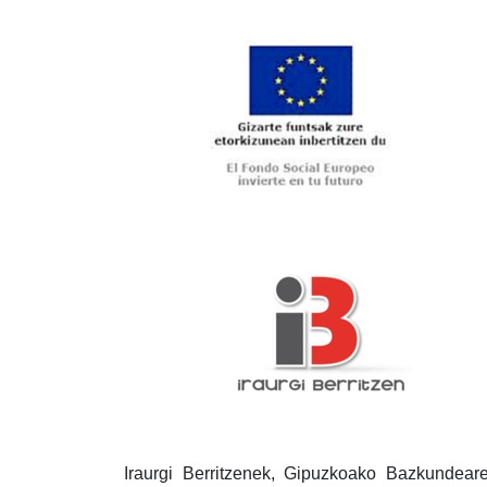
Iraurgi Berritzenek, Gipuzkoako Bazkundear