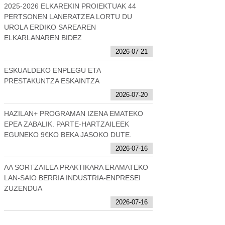
2025-2026 ELKAREKIN PROIEKTUAK 44
PERTSONEN LANERATZEA LORTU DU
UROLA ERDIKO SAREAREN
ELKARLANAREN BIDEZ
2026-07-21
ESKUALDEKO ENPLEGU ETA
PRESTAKUNTZA ESKAINTZA
2026-07-20
HAZILAN+ PROGRAMAN IZENA EMATEKO
EPEA ZABALIK. PARTE-HARTZAILEEK
EGUNEKO 9€KO BEKA JASOKO DUTE.
2026-07-16
AA SORTZAILEA PRAKTIKARA ERAMATEKO
LAN-SAIO BERRIA INDUSTRIA-ENPRESEI
ZUZENDUA
2026-07-16