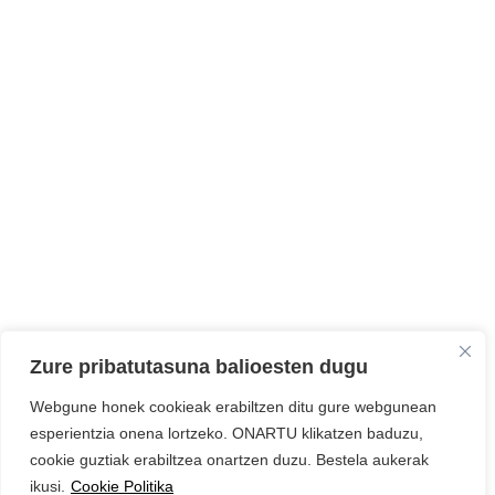
Zure pribatutasuna balioesten dugu
Webgune honek cookieak erabiltzen ditu gure webgunean
esperientzia onena lortzeko. ONARTU klikatzen baduzu,
cookie guztiak erabiltzea onartzen duzu. Bestela aukerak
ikusi.
Cookie Politika