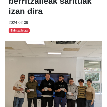
berritzaileak sarituak
izan dira
2024-02-09
Ekintzailetza