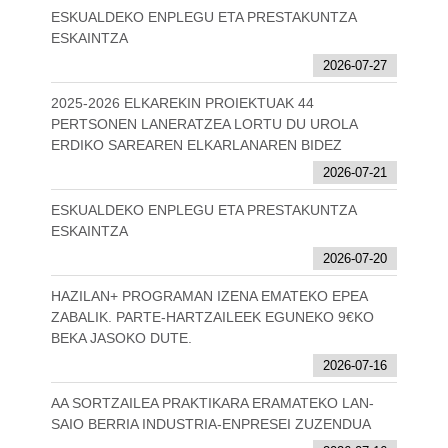
ESKUALDEKO ENPLEGU ETA PRESTAKUNTZA
ESKAINTZA
2026-07-27
2025-2026 ELKAREKIN PROIEKTUAK 44
PERTSONEN LANERATZEA LORTU DU UROLA
ERDIKO SAREAREN ELKARLANAREN BIDEZ
2026-07-21
ESKUALDEKO ENPLEGU ETA PRESTAKUNTZA
ESKAINTZA
2026-07-20
HAZILAN+ PROGRAMAN IZENA EMATEKO EPEA
ZABALIK. PARTE-HARTZAILEEK EGUNEKO 9€KO
BEKA JASOKO DUTE.
2026-07-16
AA SORTZAILEA PRAKTIKARA ERAMATEKO LAN-
SAIO BERRIA INDUSTRIA-ENPRESEI ZUZENDUA