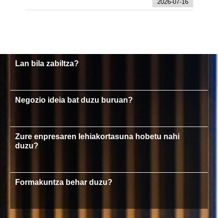
2026-07-16
Lan bila zabiltza?
Negozio ideia bat duzu buruan?
Zure enpresaren lehiakortasuna hobetu nahi
duzu?
Formakuntza behar duzu?