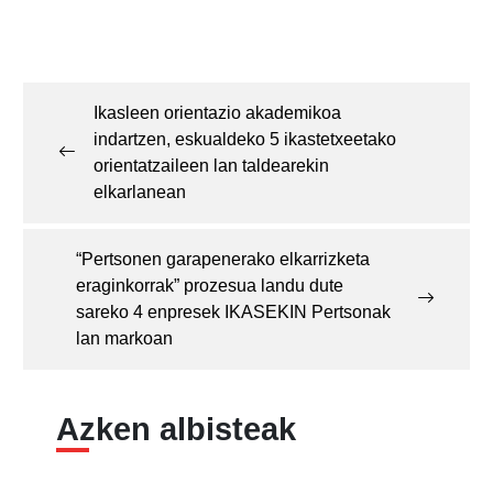
Post
navigation
Ikasleen orientazio akademikoa
indartzen, eskualdeko 5 ikastetxeetako
orientatzaileen lan taldearekin
elkarlanean
“Pertsonen garapenerako elkarrizketa
eraginkorrak” prozesua landu dute
sareko 4 enpresek IKASEKIN Pertsonak
lan markoan
Azken albisteak