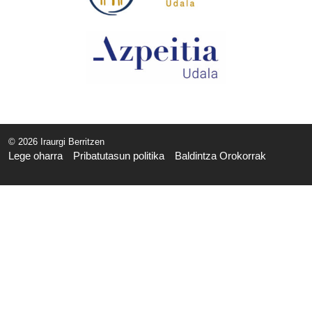
© 2026 Iraurgi Berritzen
Lege oharra
Pribatutasun politika
Baldintza Orokorrak