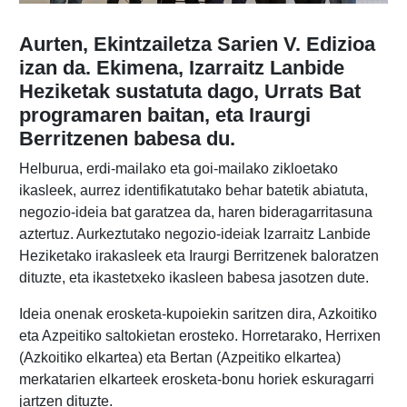
Aurten, Ekintzailetza Sarien V. Edizioa
izan da. Ekimena, Izarraitz Lanbide
Heziketak sustatuta dago, Urrats Bat
programaren baitan, eta Iraurgi
Berritzenen babesa du.
Helburua, erdi-mailako eta goi-mailako zikloetako
ikasleek, aurrez identifikatutako behar batetik abiatuta,
negozio-ideia bat garatzea da, haren bideragarritasuna
aztertuz. Aurkeztutako negozio-ideiak Izarraitz Lanbide
Heziketako irakasleek eta Iraurgi Berritzenek baloratzen
dituzte, eta ikastetxeko ikasleen babesa jasotzen dute.
Ideia onenak erosketa-kupoiekin saritzen dira, Azkoitiko
eta Azpeitiko saltokietan erosteko. Horretarako, Herrixen
(Azkoitiko elkartea) eta Bertan (Azpeitiko elkartea)
merkatarien elkarteek erosketa-bonu horiek eskuragarri
jartzen dituzte.