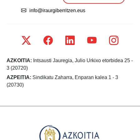
info@iraurgiberritzen.eus
AZKOITIA:
Intsausti Jauregia, Julio Urkixo etorbidea 25 -
3 (20720)
AZPEITIA:
Sindikatu Zaharra, Enparan kalea 1 - 3
(20730)