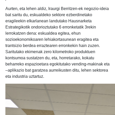
Aurten, eta lehen aldiz, Iraurgi Berritzen-ek negozio-ideia
bat saritu du, eskualdeko sektore ezberdinetako
eragileekin elkarlanean landutako Hausnarketa
Estrategikotik ondorioztutako 6 erronketatik 3rekin
lerrokatzen dena: eskualdea egitea, ehun
sozioekonomikoaren lehiakortasunean eragitea eta
trantsizio berdea erraztearen erronkekin hain zuzen.
Saritutako ekimenak zero kilometroko produktuen
kontsumoa sustatzen du, eta, horretarako, kokatu
beharreko espazioetara egokitutako vending-makinak eta
–aplikazio bat garatzea aurreikusten ditu, lehen sektorea
eta industria uztartuz.