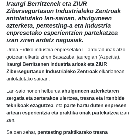
Iraurgi Berritzenek eta ZIUR
Zibersegurtasun Industrialeko Zentroak
antolatutako lan-saioan, ahulguneen
azterketa, pentesting-a eta industria
enpresetako esperientzien partekatzea
izan ziren ardatz nagusiak.
Urola Erdiko industria enpresetako IT arduradunak atzo
goizean elkartu ziren Basazabal jauregian (Azpeitia),
Iraurgi Berritzenen Industria arloak eta ZIUR
Zibersegurtasun Industrialeko Zentroak
elkarlanean
antolatutako saioan.
Lan-saio honen helburua
ahulguneen azterketaren
zergatia eta zertarakoa ulertzea
,
tresna eta irtenbide
teknikoak ezagutzea
, eta
parte hartu duten enpresen
artean esperientzia eta praktika onak partekatzea
izan
zen.
Saioan zehar,
pentesting praktikarako tresna