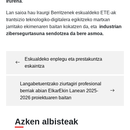
Irurena
.
Lan saioa hau Iraurgi Berritzenek eskualdeko ETE-ak
trantsizio teknologiko-digitalera egikitzeko martxan
jarritako ekimenaren baitan kokatzen da, eta
industrian
zibersegurtasuna sendotzea da bere asmoa.
Post
navigation
Eskualdeko enplegu eta prestakuntza
eskaintza
Langabetuentzako ziurtagiri profesional
berriak abian ElkarEkin Lanean 2025-
2026 proiektuaren baitan
Azken albisteak