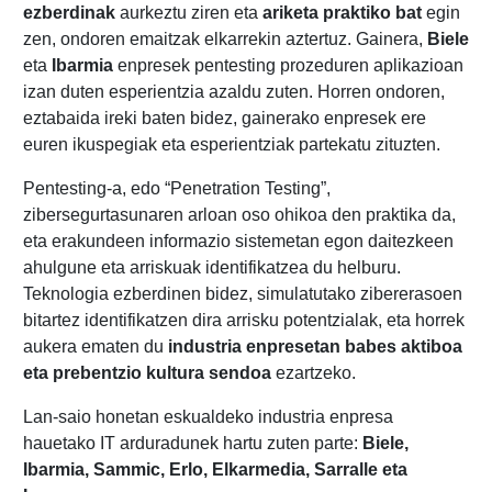
ezberdinak
aurkeztu ziren eta
ariketa praktiko bat
egin
zen, ondoren emaitzak elkarrekin aztertuz. Gainera,
Biele
eta
Ibarmia
enpresek pentesting prozeduren aplikazioan
izan duten esperientzia azaldu zuten. Horren ondoren,
eztabaida ireki baten bidez, gainerako enpresek ere
euren ikuspegiak eta esperientziak partekatu zituzten.
Pentesting-a, edo “Penetration Testing”,
zibersegurtasunaren arloan oso ohikoa den praktika da,
eta erakundeen informazio sistemetan egon daitezkeen
ahulgune eta arriskuak identifikatzea du helburu.
Teknologia ezberdinen bidez, simulatutako zibererasoen
bitartez identifikatzen dira arrisku potentzialak, eta horrek
aukera ematen du
industria enpresetan babes aktiboa
eta prebentzio kultura sendoa
ezartzeko.
Lan-saio honetan eskualdeko industria enpresa
hauetako IT arduradunek hartu zuten parte:
Biele,
Ibarmia, Sammic, Erlo, Elkarmedia, Sarralle eta