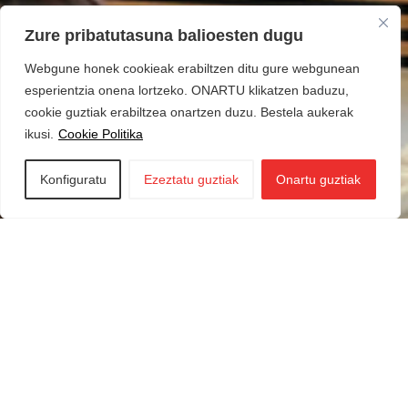
Zure pribatutasuna balioesten dugu
Webgune honek cookieak erabiltzen ditu gure webgunean
esperientzia onena lortzeko. ONARTU klikatzen baduzu,
cookie guztiak erabiltzea onartzen duzu. Bestela aukerak
ikusi.
Cookie Politika
Konfiguratu
Ezeztatu guztiak
Onartu guztiak