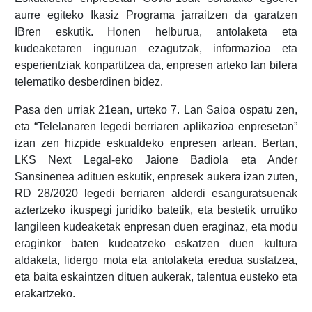
aurre egiteko Ikasiz Programa jarraitzen da garatzen
IBren eskutik. Honen helburua, antolaketa eta
kudeaketaren inguruan ezagutzak, informazioa eta
esperientziak konpartitzea da, enpresen arteko lan bilera
telematiko desberdinen bidez.
Pasa den urriak 21ean, urteko 7. Lan Saioa ospatu zen,
eta “Telelanaren legedi berriaren aplikazioa enpresetan”
izan zen hizpide eskualdeko enpresen artean. Bertan,
LKS Next Legal-eko Jaione Badiola eta Ander
Sansinenea adituen eskutik, enpresek aukera izan zuten,
RD 28/2020 legedi berriaren alderdi esanguratsuenak
aztertzeko ikuspegi juridiko batetik, eta bestetik urrutiko
langileen kudeaketak enpresan duen eraginaz, eta modu
eraginkor baten kudeatzeko eskatzen duen kultura
aldaketa, lidergo mota eta antolaketa eredua sustatzea,
eta baita eskaintzen dituen aukerak, talentua eusteko eta
erakartzeko.