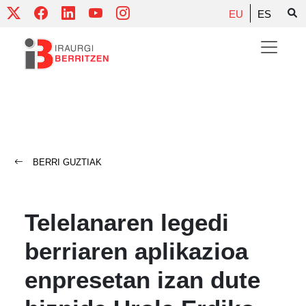
Skip
EU
ES
to
content
BERRI GUZTIAK
Telelanaren legedi
berriaren aplikazioa
enpresetan izan dute