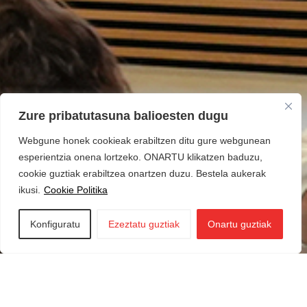
Zure pribatutasuna balioesten dugu
Webgune honek cookieak erabiltzen ditu gure webgunean
esperientzia onena lortzeko. ONARTU klikatzen baduzu,
cookie guztiak erabiltzea onartzen duzu. Bestela aukerak
ikusi.
Cookie Politika
Konfiguratu
Ezeztatu guztiak
Onartu guztiak