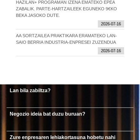
HAZILAN+ PROGRAMAN IZENA EMATEKO EPEA
ZABALIK. PARTE-HARTZAILEEK EGUNEKO 9€KO
BEKA JASOKO DUTE.
2026-07-16
AA SORTZAILEA PRAKTIKARA ERAMATEKO LAN-
SAIO BERRIA INDUSTRIA-ENPRESEI ZUZENDUA
2026-07-16
Lan bila zabiltza?
Negozio ideia bat duzu buruan?
Zure enpresaren lehiakortasuna hobetu nahi