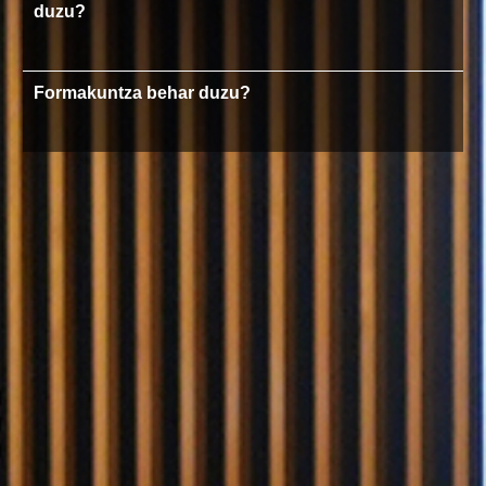
duzu?
Formakuntza behar duzu?