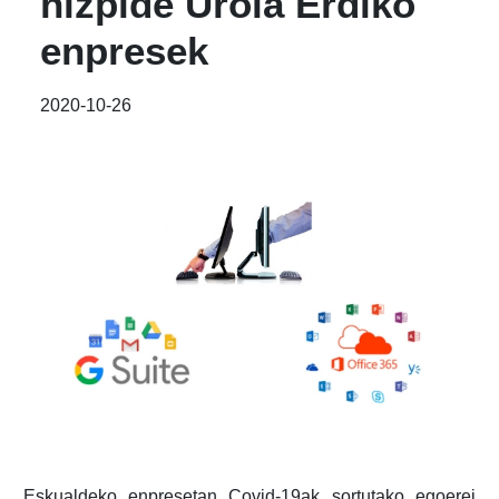
hizpide Urola Erdiko
enpresek
2020-10-26
Eskualdeko enpresetan Covid-19ak sortutako egoerei