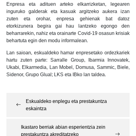
Enpresa eta adituen arteko elkarrizketan, legearen
inguruko galderak eta kasuak argitzeko aukera izan
zuten eta orohar, enpresa gehienak bat datoz
etorkizunera begira gai hau lantzeko egongo den
beharrarekin, nahiz eta orainarte Covid-19 osasun krisiak
behartuta egin den modu informalean.
Lan saioan, eskualdeko hamar enpresetako ordezkariek
hartu zuten parte: Sarralle Group, Ibarmia Innovatek,
Ukabi, Elkarmedia, Lan Mobel, Domusa, Sammic, Biele,
Sidenor, Grupo Glual; LKS eta IBko lan taldea.
Post
navigation
Eskualdeko enplegu eta prestakuntza
eskaintza
Ikastaro berriak abian esperientzia zein
prestakuntza akreditatzeko