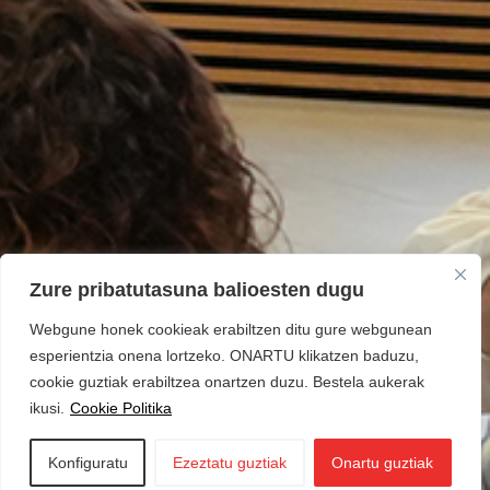
Zure pribatutasuna balioesten dugu
Webgune honek cookieak erabiltzen ditu gure webgunean
esperientzia onena lortzeko. ONARTU klikatzen baduzu,
cookie guztiak erabiltzea onartzen duzu. Bestela aukerak
ikusi.
Cookie Politika
Konfiguratu
Ezeztatu guztiak
Onartu guztiak