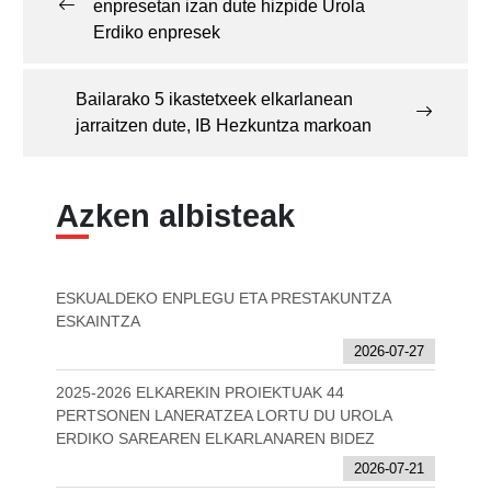
enpresetan izan dute hizpide Urola
Erdiko enpresek
Bailarako 5 ikastetxeek elkarlanean
jarraitzen dute, IB Hezkuntza markoan
Azken albisteak
ESKUALDEKO ENPLEGU ETA PRESTAKUNTZA
ESKAINTZA
2026-07-27
2025-2026 ELKAREKIN PROIEKTUAK 44
PERTSONEN LANERATZEA LORTU DU UROLA
ERDIKO SAREAREN ELKARLANAREN BIDEZ
2026-07-21