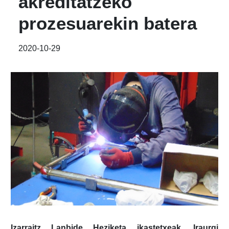
akreditatzeko
prozesuarekin batera
2020-10-29
Izarraitz Lanbide Heziketa ikastetxeak, Iraurgi