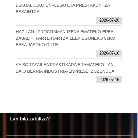
ESKUALDEKO ENPLEGU ETA PRESTAKUNTZA
ESKAINTZA
2026-07-20
HAZILAN+ PROGRAMAN IZENA EMATEKO EPEA
ZABALIK. PARTE-HARTZAILEEK EGUNEKO 9€KO
BEKA JASOKO DUTE.
2026-07-16
AA SORTZAILEA PRAKTIKARA ERAMATEKO LAN-
SAIO BERRIA INDUSTRIA-ENPRESEI ZUZENDUA
2026-07-16
Lan bila zabiltza?