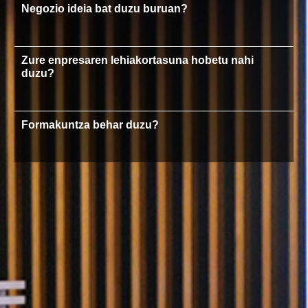
Negozio ideia bat duzu buruan?
Zure enpresaren lehiakortasuna hobetu nahi
duzu?
Formakuntza behar duzu?