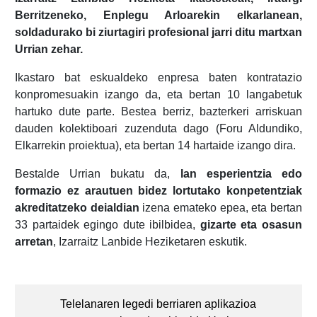
Berritzeneko, Enplegu Arloarekin elkarlanean,
soldadurako bi ziurtagiri profesional jarri ditu martxan
Urrian zehar.
Ikastaro bat eskualdeko enpresa baten kontratazio
konpromesuakin izango da, eta bertan 10 langabetuk
hartuko dute parte. Bestea berriz, bazterkeri arriskuan
dauden kolektiboari zuzenduta dago (Foru Aldundiko,
Elkarrekin proiektua), eta bertan 14 hartaide izango dira.
Bestalde Urrian bukatu da,
lan esperientzia edo
formazio ez arautuen bidez lortutako konpetentziak
akreditatzeko deialdian
izena emateko epea, eta bertan
33 partaidek egingo dute ibilbidea,
gizarte eta osasun
arretan
, Izarraitz Lanbide Heziketaren eskutik.
Post
navigation
Telelanaren legedi berriaren aplikazioa