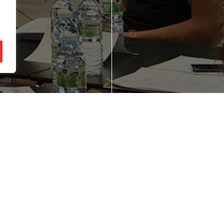
gozio ideia bat
Zure enpresaren
zu buruan?
lehiakortasuna
hobetu nahi duz