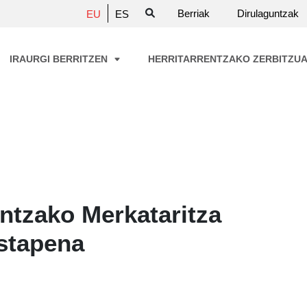
Berriak
Dirulaguntzak
EU
ES
IRAURGI BERRITZEN
HERRITARRENTZAKO ZERBITZU
entzako Merkataritza
stapena