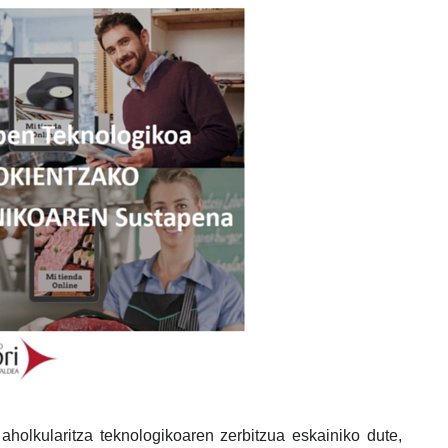
t aholkularitza teknologikoaren zerbitzua eskainiko dute,