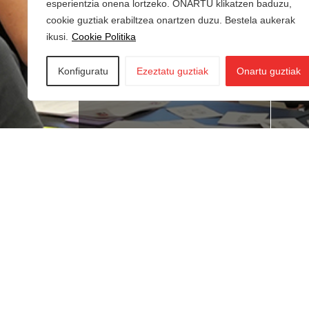
esperientzia onena lortzeko. ONARTU klikatzen baduzu,
cookie guztiak erabiltzea onartzen duzu. Bestela aukerak
ikusi.
Cookie Politika
Konfiguratu
Ezeztatu guztiak
Onartu guztiak
Lan bila zabiltza?
Ne
du