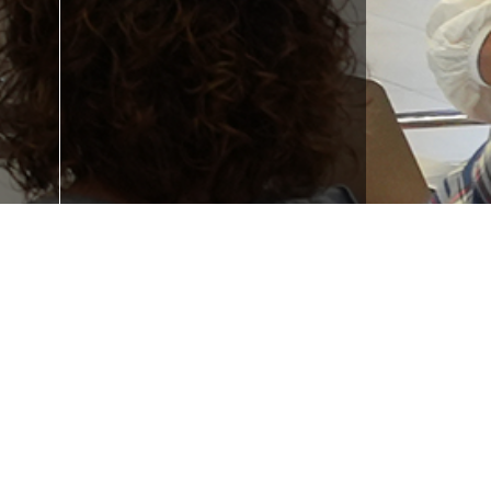
Formakuntza behar
duzu?
u?