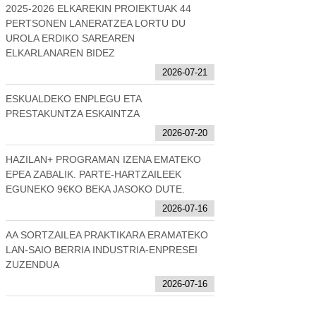
2025-2026 ELKAREKIN PROIEKTUAK 44
PERTSONEN LANERATZEA LORTU DU
UROLA ERDIKO SAREAREN
ELKARLANAREN BIDEZ
2026-07-21
ESKUALDEKO ENPLEGU ETA
PRESTAKUNTZA ESKAINTZA
2026-07-20
HAZILAN+ PROGRAMAN IZENA EMATEKO
EPEA ZABALIK. PARTE-HARTZAILEEK
EGUNEKO 9€KO BEKA JASOKO DUTE.
2026-07-16
AA SORTZAILEA PRAKTIKARA ERAMATEKO
LAN-SAIO BERRIA INDUSTRIA-ENPRESEI
ZUZENDUA
2026-07-16