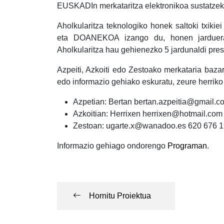
EUSKADIn merkataritza elektronikoa sustatzek
Aholkularitza teknologiko honek saltoki t
eta DOANEKOA izango du, honen jarduera m
Aholkularitza hau gehienezko 5 jardunaldi pres
Azpeiti, Azkoiti edo Zestoako merkataria baz
edo informazio gehiako eskuratu, zeure herriko
Azpetian: Bertan bertan.azpeitia@gmail.c
Azkoitian: Herrixen herrixen@hotmail.com
Zestoan: ugarte.x@wanadoo.es 620 676 
Informazio gehiago ondorengo
Programan
.
Post
navigation
Hornitu Proiektua