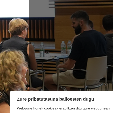
Zure pribatutasuna balioesten dugu
Webgune honek cookieak erabiltzen ditu gure webgunean