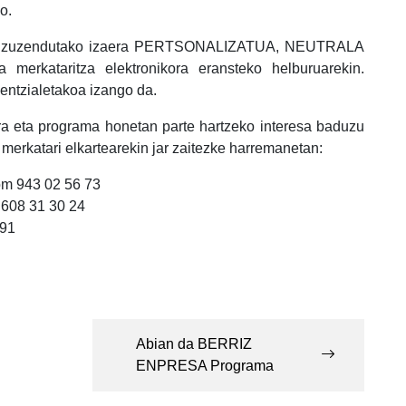
o.
xikiei zuzendutako izaera PERTSONALIZATUA, NEUTRALA
erkataritza elektronikora eransteko helburuarekin.
entzialetakoa izango da.
ara eta programa honetan parte hartzeko interesa baduzu
 merkatari elkartearekin jar zaitezke harremanetan:
om 943 02 56 73
 608 31 30 24
191
Abian da BERRIZ
ENPRESA Programa