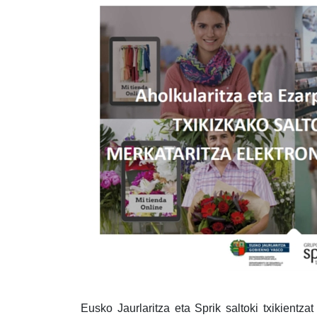
Eusko Jaurlaritza eta Sprik saltoki txikientza