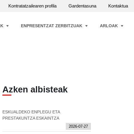
Kontratatzailearen profila
Gardentasuna
Kontaktua
AK
ENPRESENTZAT ZERBITZUAK
ARLOAK
Azken albisteak
ESKUALDEKO ENPLEGU ETA
PRESTAKUNTZA ESKAINTZA
2026-07-27