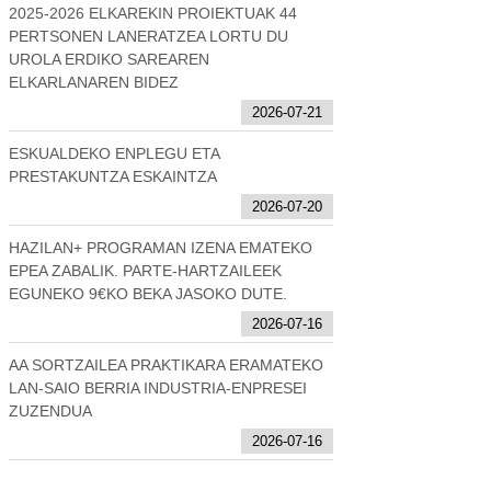
2025-2026 ELKAREKIN PROIEKTUAK 44
PERTSONEN LANERATZEA LORTU DU
UROLA ERDIKO SAREAREN
ELKARLANAREN BIDEZ
2026-07-21
ESKUALDEKO ENPLEGU ETA
PRESTAKUNTZA ESKAINTZA
2026-07-20
HAZILAN+ PROGRAMAN IZENA EMATEKO
EPEA ZABALIK. PARTE-HARTZAILEEK
EGUNEKO 9€KO BEKA JASOKO DUTE.
2026-07-16
AA SORTZAILEA PRAKTIKARA ERAMATEKO
LAN-SAIO BERRIA INDUSTRIA-ENPRESEI
ZUZENDUA
2026-07-16