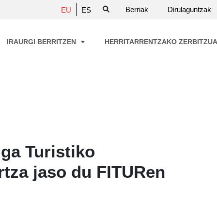
Berriak
Dirulaguntzak
EU
ES
IRAURGI BERRITZEN
HERRITARRENTZAKO ZERBITZU
ga Turistiko
rtza jaso du FITURen