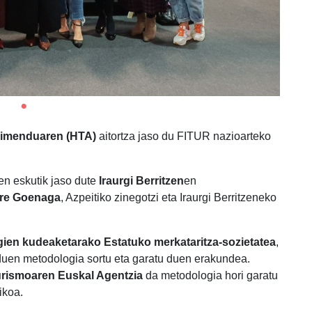
dimenduaren (HTA)
aitortza jaso du FITUR nazioarteko
n eskutik jaso dute
Iraurgi Berritzen
en
ire Goenaga
, Azpeitiko zinegotzi eta Iraurgi Berritzeneko
gien kudeaketarako Estatuko merkataritza-sozietatea
,
uen metodologia sortu eta garatu duen erakundea.
rismoaren Euskal Agentzia
da metodologia hori garatu
ikoa.