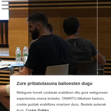
Zure pribatutasuna balioesten dugu
Webgune honek cookieak erabiltzen ditu gure webgunean
esperientzia onena lortzeko. ONARTU klikatzen baduzu,
cookie guztiak erabiltzea onartzen duzu. Bestela aukerak
ikusi.
Cookie Politika