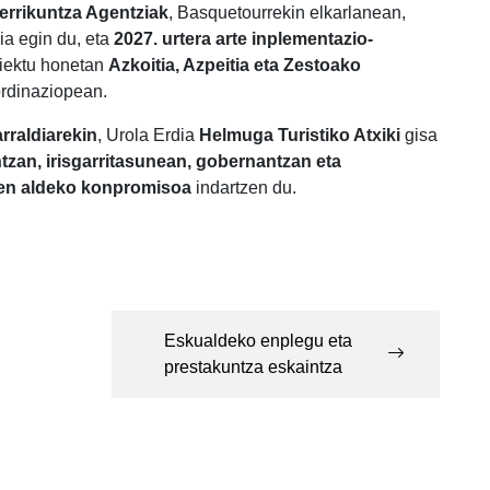
Berrikuntza Agentziak
, Basquetourrekin elkarlanean,
ia egin du, eta
2027. urtera arte inplementazio-
oiektu honetan
Azkoitia, Azpeitia eta Zestoako
ordinaziopean.
rraldiarekin
, Urola Erdia
Helmuga Turistiko Atxiki
gisa
tzan, irisgarritasunean, gobernantzan eta
aten aldeko konpromisoa
indartzen du.
Eskualdeko enplegu eta
prestakuntza eskaintza