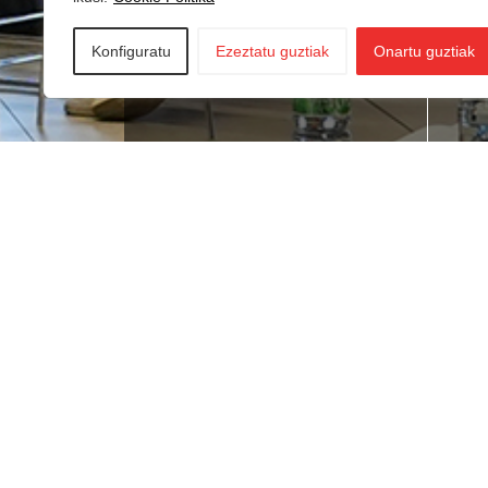
Konfiguratu
Ezeztatu guztiak
Onartu guztiak
Lan bila zabiltza?
Ne