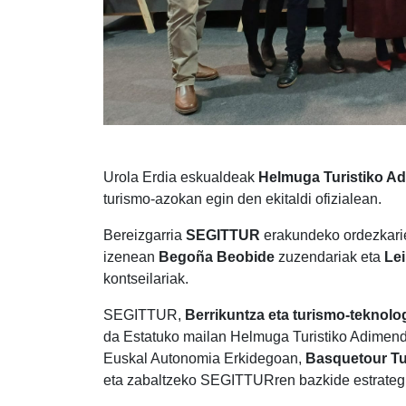
Urola Erdia eskualdeak
Helmuga Turistiko A
turismo-azokan egin den ekitaldi ofizialean.
Bereizgarria
SEGITTUR
erakundeko ordezkarie
izenean
Begoña Beobide
zuzendariak eta
Le
kontseilariak.
SEGITTUR,
Berrikuntza eta turismo-teknolo
da Estatuko mailan Helmuga Turistiko Adimend
Euskal Autonomia Erkidegoan,
Basquetour Tu
eta zabaltzeko SEGITTURren bazkide estrateg