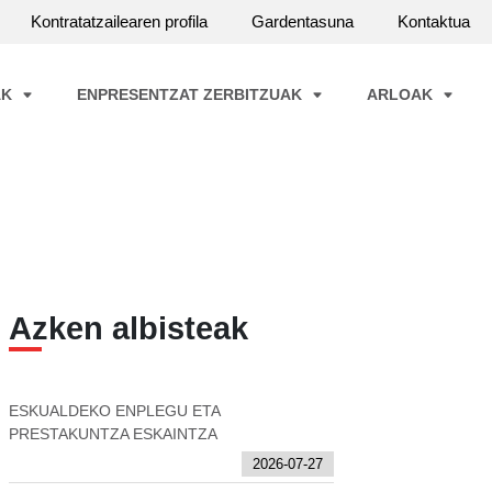
Kontratatzailearen profila
Gardentasuna
Kontaktua
AK
ENPRESENTZAT ZERBITZUAK
ARLOAK
Azken albisteak
ESKUALDEKO ENPLEGU ETA
PRESTAKUNTZA ESKAINTZA
2026-07-27