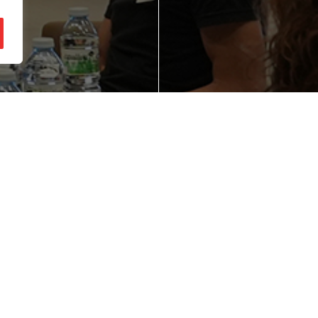
gozio ideia bat
Zure enpresaren