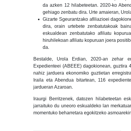
da azken 12 hilabeteetan. 2020-ko Abend
gehiago zenbatu dira. Urte amaieran, Urola
Gizarte Sgeurantzako afiliazioei dagokio
dira, orain urtebete zenbatutakoak bain
eskualdean zenbatutako afiliatu kopur
hiruhilekoan afiliatu kopuruan joera positib
da.
Bestalde, Urola Erdian, 2020-an zehar er
Expedienteei (ABEEE) dagokionean, guztira 4
nahiz jarduera ekonomiko guztietan erregistra
Iraila eta Abendua bitartean, 116 expediente
jardueran Azaroan.
Iraurgi Berritzenek, datozen hilabeteetan es
jarraituko du uneoro eskualdeko lan merkatua
momentuko beharretara egokitzeko asmoarekin
Post