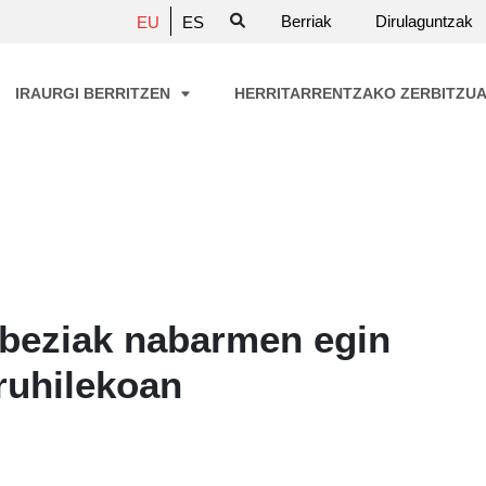
Berriak
Dirulaguntzak
EU
ES
IRAURGI BERRITZEN
HERRITARRENTZAKO ZERBITZU
abeziak nabarmen egin
ruhilekoan