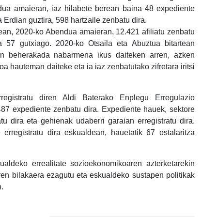
ua amaieran, iaz hilabete berean baina 48 expediente
 Erdian guztira, 598 hartzaile zenbatu dira.
nean, 2020-ko Abendua amaieran, 12.421 afiliatu zenbatu
a 57 gutxiago. 2020-ko Otsaila eta Abuztua bitartean
uan beherakada nabarmena ikus daiteken arren, azken
oa hauteman daiteke eta ia iaz zenbatutako zifretara iritsi
registratu diren Aldi Baterako Enplegu Erregulazio
87 expediente zenbatu dira. Expediente hauek, sektore
tu dira eta gehienak udaberri garaian erregistratu dira.
 erregistratu dira eskualdean, hauetatik 67 ostalaritza
kualdeko errealitate sozioekonomikoaren azterketarekin
ren bilakaera ezagutu eta eskualdeko sustapen politikak
.