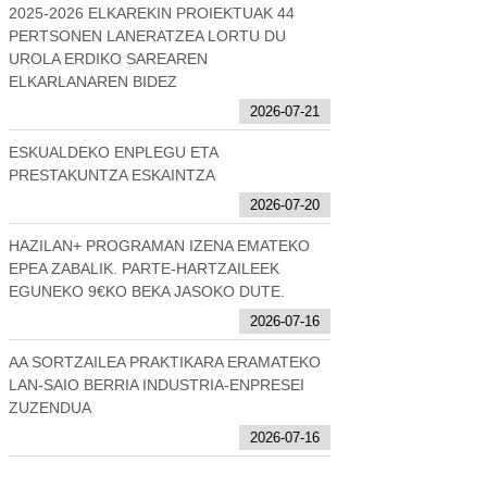
2025-2026 ELKAREKIN PROIEKTUAK 44
PERTSONEN LANERATZEA LORTU DU
UROLA ERDIKO SAREAREN
ELKARLANAREN BIDEZ
2026-07-21
ESKUALDEKO ENPLEGU ETA
PRESTAKUNTZA ESKAINTZA
2026-07-20
HAZILAN+ PROGRAMAN IZENA EMATEKO
EPEA ZABALIK. PARTE-HARTZAILEEK
EGUNEKO 9€KO BEKA JASOKO DUTE.
2026-07-16
AA SORTZAILEA PRAKTIKARA ERAMATEKO
LAN-SAIO BERRIA INDUSTRIA-ENPRESEI
ZUZENDUA
2026-07-16