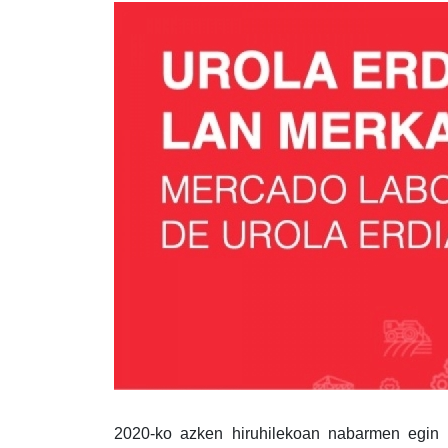
2020-ko azken hiruhilekoan nabarmen egin 