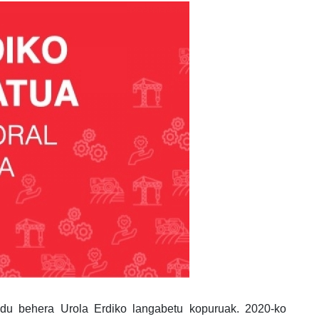
du behera Urola Erdiko langabetu kopuruak. 2020-ko