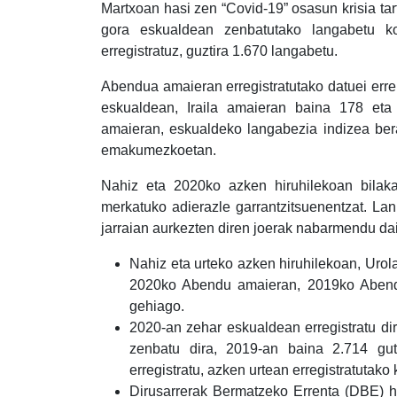
Martxoan hasi zen “Covid-19” osasun krisia ta
gora eskualdean zenbatutako langabetu k
erregistratuz, guztira 1.670 langabetu.
Abendua amaieran erregistratutako datuei erre
eskualdean, Iraila amaieran baina 178 eta
amaieran, eskualdeko langabezia indizea be
emakumezkoetan.
Nahiz eta 2020ko azken hiruhilekoan bilak
merkatuko adierazle garrantzitsuenentzat. La
jarraian aurkezten diren joerak nabarmendu da
Nahiz eta urteko azken hiruhilekoan, Urol
2020ko Abendu amaieran, 2019ko Abend
gehiago.
2020-an zehar eskualdean erregistratu dir
zenbatu dira, 2019-an baina 2.714 gut
erregistratu, azken urtean erregistratutak
Dirusarrerak Bermatzeko Errenta (DBE) ha