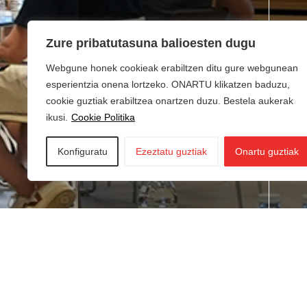
Zure pribatutasuna balioesten dugu
Webgune honek cookieak erabiltzen ditu gure webgunean
esperientzia onena lortzeko. ONARTU klikatzen baduzu,
cookie guztiak erabiltzea onartzen duzu. Bestela aukerak
ikusi.
Cookie Politika
Konfiguratu
Ezeztatu guztiak
Onartu guztiak