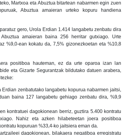
rteko, Martxoa eta Abuztua bitartean nabarmen egin zuen
opuruak, Abuztua amaieran urteko kopuru handiena
paratuz gero, Urola Erdian 1.414 langabetu zenbatu dira
 Abuztua amaieran baina 256 herritar gutxiago. Urte
raz %9,0-ean kokatu da, 7,5% gizonezkoetan eta %10,8
aera positiboa hauteman, ez da urte oparoa izan lan
nbide eta Gizarte Segurantzak bildutako datuen arabera,
itezke:
a Erdian zenbatutako langabetu kopurua nabarmen jaitsi,
uan baina 127 langabetu gehiago zenbatu dira, %9,9
en kontratuei dagokionean berriz, guztira 5.400 kontratu
xiago. Nahiz eta azken hilabeteetan joera positiboa
o kontratu kopuruan %33,4-ko jaitsiera eman da.
rtzaileei dagokionean, bilakaera negatiboa erregistratu