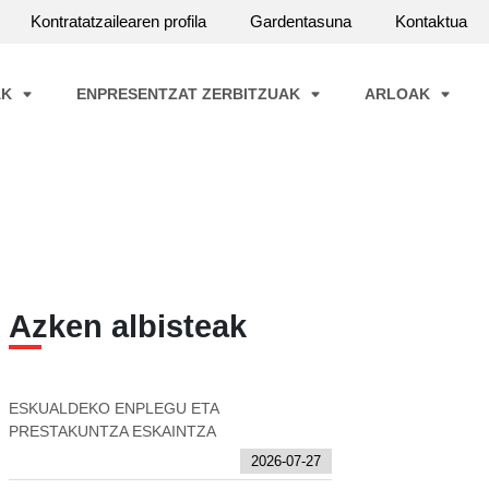
Kontratatzailearen profila
Gardentasuna
Kontaktua
AK
ENPRESENTZAT ZERBITZUAK
ARLOAK
Azken albisteak
ESKUALDEKO ENPLEGU ETA
PRESTAKUNTZA ESKAINTZA
2026-07-27