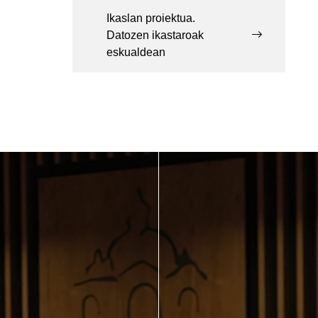
Ikaslan proiektua.
Datozen ikastaroak
eskualdean