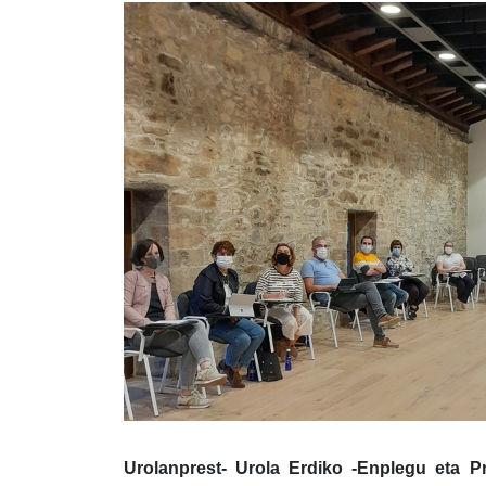
Urolanprest- Urola Erdiko -Enplegu eta P