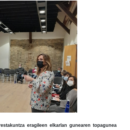
restakuntza eragileen elkarlan gunearen topagunea