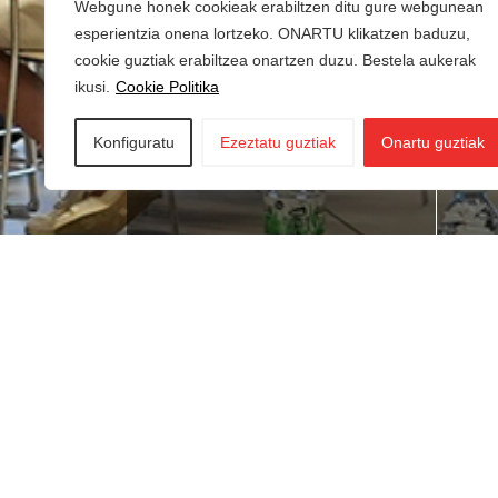
Webgune honek cookieak erabiltzen ditu gure webgunean
esperientzia onena lortzeko. ONARTU klikatzen baduzu,
cookie guztiak erabiltzea onartzen duzu. Bestela aukerak
ikusi.
Cookie Politika
Konfiguratu
Ezeztatu guztiak
Onartu guztiak