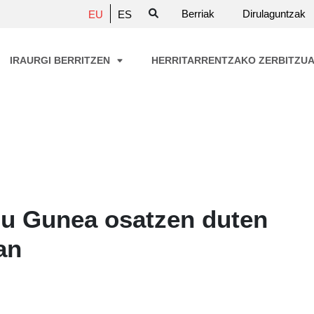
Berriak
Dirulaguntzak
EU
ES
IRAURGI BERRITZEN
HERRITARRENTZAKO ZERBITZU
gu Gunea osatzen duten
an