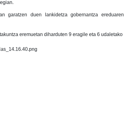
regian.
ean garatzen duen lankidetza gobernantza ereduaren
akuntza eremuetan diharduten 9 eragile eta 6 udaletako