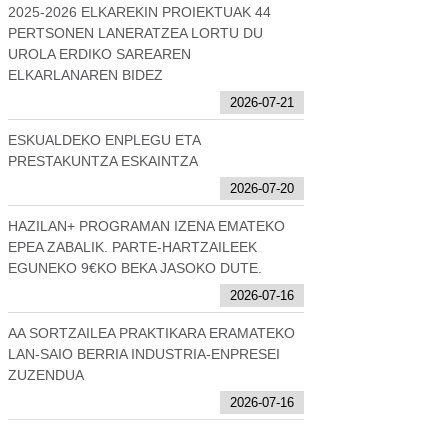
2025-2026 ELKAREKIN PROIEKTUAK 44
PERTSONEN LANERATZEA LORTU DU
UROLA ERDIKO SAREAREN
ELKARLANAREN BIDEZ
2026-07-21
ESKUALDEKO ENPLEGU ETA
PRESTAKUNTZA ESKAINTZA
2026-07-20
HAZILAN+ PROGRAMAN IZENA EMATEKO
EPEA ZABALIK. PARTE-HARTZAILEEK
EGUNEKO 9€KO BEKA JASOKO DUTE.
2026-07-16
AA SORTZAILEA PRAKTIKARA ERAMATEKO
LAN-SAIO BERRIA INDUSTRIA-ENPRESEI
ZUZENDUA
2026-07-16