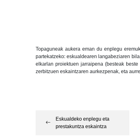
Topaguneak aukera eman du enplegu eremuko e
partekatzeko: eskualdearen langabeziaren bila
elkarlan proiektuen jarraipena (besteak beste
zerbitzuen eskaintzaren aurkezpenak, eta aur
Post
navigation
Eskualdeko enplegu eta
prestakuntza eskaintza