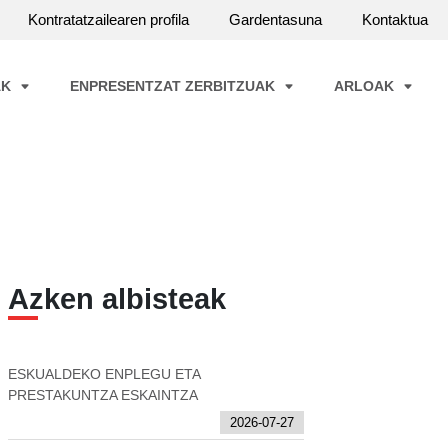
Kontratatzailearen profila
Gardentasuna
Kontaktua
AK
ENPRESENTZAT ZERBITZUAK
ARLOAK
Azken albisteak
ESKUALDEKO ENPLEGU ETA
PRESTAKUNTZA ESKAINTZA
2026-07-27