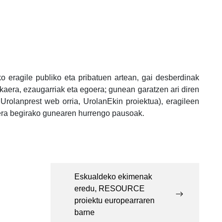
ragile publiko eta pribatuen artean, gai desberdinak
kaera, ezaugarriak eta egoera; gunean garatzen ari diren
 Urolanprest web orria, UrolanEkin proiektua), eragileen
rera begirako gunearen hurrengo pausoak.
Eskualdeko ekimenak
eredu, RESOURCE
proiektu europearraren
barne