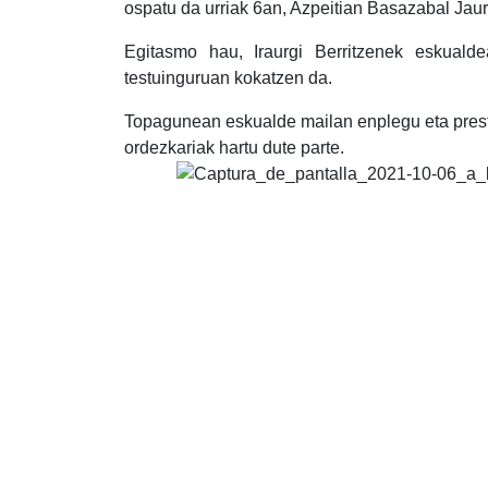
ospatu da urriak 6an, Azpeitian Basazabal Jau
Egitasmo hau, Iraurgi Berritzenek eskuald
testuinguruan kokatzen da.
Topagunean eskualde mailan enplegu eta prest
ordezkariak hartu dute parte.