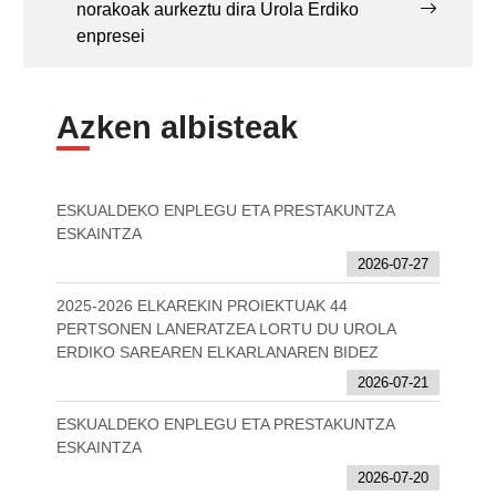
norakoak aurkeztu dira Urola Erdiko
enpresei
Azken albisteak
ESKUALDEKO ENPLEGU ETA PRESTAKUNTZA
ESKAINTZA
2026-07-27
2025-2026 ELKAREKIN PROIEKTUAK 44
PERTSONEN LANERATZEA LORTU DU UROLA
ERDIKO SAREAREN ELKARLANAREN BIDEZ
2026-07-21
ESKUALDEKO ENPLEGU ETA PRESTAKUNTZA
ESKAINTZA
2026-07-20