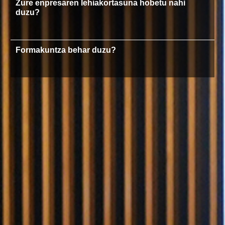
Zure enpresaren lehiakortasuna hobetu nahi
duzu?
Formakuntza behar duzu?