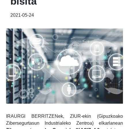
bisita
2021-05-24
IRAURGI BERRITZENek, ZIUR-ekin (Gipuzkoako
Zibersegurtasun Industrialeko Zentroa) elkarlanean