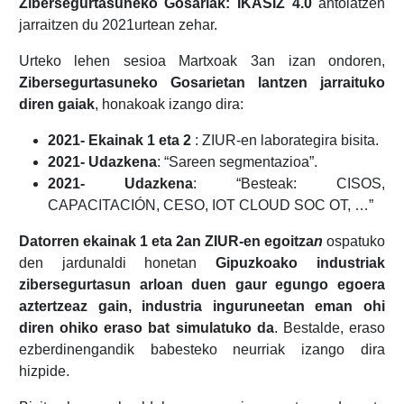
Zibersegurtasuneko Gosariak: IKASIZ 4.0
antolatzen
jarraitzen du 2021urtean zehar.
Urteko lehen sesioa Martxoak 3an izan ondoren,
Zibersegurtasuneko Gosarietan lantzen jarraituko
diren gaiak
, honakoak izango dira:
2021- Ekainak 1 eta 2
: ZIUR-en laborategira bisita.
2021- Udazkena
: “Sareen segmentazioa”.
2021- Udazkena
: “Besteak: CISOS,
CAPACITACIÓN, CESO, IOT CLOUD SOC OT, …”
Datorren ekainak 1 eta 2an ZIUR-en egoitza
n
ospatuko
den jardunaldi honetan
Gipuzkoako industriak
zibersegurtasun arloan duen gaur egungo egoera
aztertzeaz gain, industria inguruneetan eman ohi
diren ohiko eraso bat simulatuko da
. Bestalde, eraso
ezberdinengandik babesteko neurriak izango dira
hizpide.