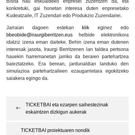
Bisita hau eskualdeko enpresei zuzentzen da, eta
konkretuki, gai honetan interesa duten enpresetako
Kudeatzaile, IT Zuzendari edo Produkzio Zuzendariei.
Jarraian dagoen estekan
klik
eginez edo
bbeobide@iraurgiberritzen.eus
helbide elektronikora
idatziz izena eman daiteke. Behin izena eman dutenen
interesak jasota, Iraurgi Berritzenen lan taldea pertsona
hauekin harremanetan jarriko da beraien partehartzea
baieztatzeko. Era berean, jardunaldian landuko den
simulazioa partehartzaileen ezaugarrietara egokitzeko
saiakera egingo da.
Post
navigation
TICKETBAI eta ezarpen saihestezinak
eskaintzen dizkigun aukerak
TICKETBAI proiektuaren nondik