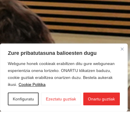
Zure pribatutasuna balioesten dugu
Webgune honek cookieak erabiltzen ditu gure webgunean
esperientzia onena lortzeko. ONARTU klikatzen baduzu,
cookie guztiak erabiltzea onartzen duzu. Bestela aukerak
ikusi.
Cookie Politika
Konfiguratu
Ezeztatu guztiak
Onartu guztiak