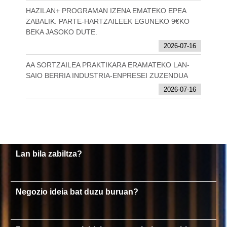
HAZILAN+ PROGRAMAN IZENA EMATEKO EPEA
ZABALIK. PARTE-HARTZAILEEK EGUNEKO 9€KO
BEKA JASOKO DUTE.
2026-07-16
AA SORTZAILEA PRAKTIKARA ERAMATEKO LAN-
SAIO BERRIA INDUSTRIA-ENPRESEI ZUZENDUA
2026-07-16
Lan bila zabiltza?
Negozio ideia bat duzu buruan?