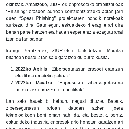
ekintzak. Amaitzeko, ZIUR-ek enpresetako erabiltzaileak
“Phishing” erasoen aurrean kontzientziatzeko abian jarri
duen “Spear Phishing” proiektuaren nondik norakoak
aurkeztu dira. Gaur egun, eskualdeko 4 eragile ari dira
bertan parte hartzen eta hauen esperientzia ezagutu ahal
izan da lan saioan.
Iraurgi Berritzenek, ZIUR-ekin lankidetzan, Maiatza
bitartean beste 2 lan saio garatzea du aurreikusita.
2022ko Apirila
: “Zibersegurtasun erasoei erantzun
efektiboa emateko gakoak”.
2022ko Maiatza
: “Enpresetan zibersegurtasuna
bermatzeko prozesu eta politikak”.
Lan saio hauek bi helburu nagusi dituzte. Batetik,
zibersegurtasun arloan dauden azken joera
teknologikoen berri eman nahi da, eta bestetik, berriz,
eskualdeko industria enpresak arlo honetan garatzen ari
diren ezagutza, proiektu nahiz praktika onak partekatu