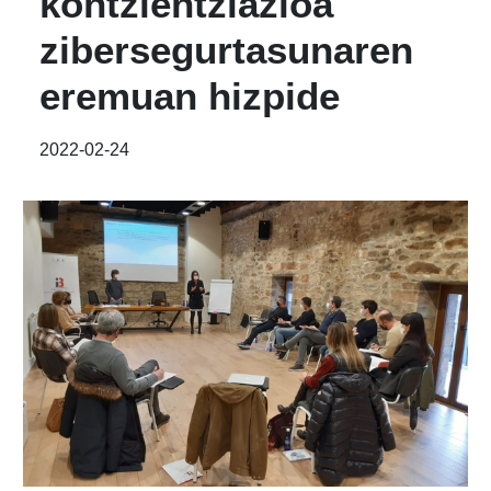
kontzientziazioa
zibersegurtasunaren
eremuan hizpide
2022-02-24