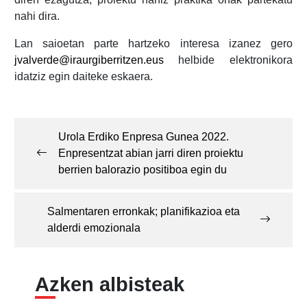
nahi dira.
Lan saioetan parte hartzeko interesa izanez gero
jvalverde@iraurgiberritzen.eus
helbide elektronikora
idatziz egin daiteke eskaera.
Post
navigation
Urola Erdiko Enpresa Gunea 2022.
Enpresentzat abian jarri diren proiektu
berrien balorazio positiboa egin du
Salmentaren erronkak; planifikazioa eta
alderdi emozionala
Azken albisteak