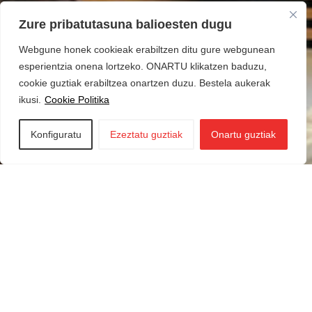
Zure pribatutasuna balioesten dugu
Webgune honek cookieak erabiltzen ditu gure webgunean
esperientzia onena lortzeko. ONARTU klikatzen baduzu,
cookie guztiak erabiltzea onartzen duzu. Bestela aukerak
ikusi.
Cookie Politika
Konfiguratu
Ezeztatu guztiak
Onartu guztiak