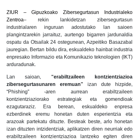
ZIUR – Gipuzkoako Zibersegurtasun Industrialeko
Zentroa
– rekin lankidetzan zibersegurtasun
industrialaren inguruan adostutako lan saioen
plangintzarekin jarraituz, aurtengo bigarren jardunaldia
ospatu da Otsailak 24 ostegunean, Azpeitiko Basazabal
jauregian. Bertan bildu dira, eskualdeko hainbat industria
enpresako Informazio eta Komunikazio teknologien (IKT)
arduradunak.
Lan saioan,
“erabiltzaileen kontzientziazioa
zibersegurtasunaren eremuan”
izan dute hizpide,
“Phishing” -aren aurrean erabiltzaileen
kontzientziaziorako estrategiak eta gomendioak
ezagutaraziz. Era berean, eskualdeko enpresa
ezberdinek eremu honetan duten esperientzia eta
arazoak partekatu dituzte. Besteak beste, arlo honetan
izan dituzten intzidentziak, aplikatzen diren neurriak edo
erabiltzaileen kontzientziazioa lantzeko egiten diren