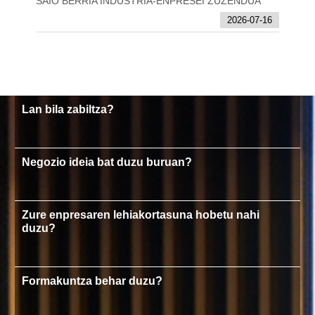
SAIO BERRIA INDUSTRIA-ENPRESEI ZUZENDUA
2026-07-16
Lan bila zabiltza?
Negozio ideia bat duzu buruan?
Zure enpresaren lehiakortasuna hobetu nahi
duzu?
Formakuntza behar duzu?