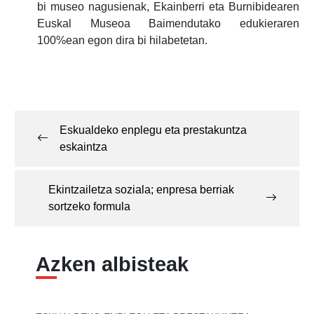
bi museo nagusienak, Ekainberri eta Burnibidearen
Euskal Museoa Baimendutako edukieraren
100%ean egon dira bi hilabetetan.
Post
navigation
Eskualdeko enplegu eta prestakuntza
eskaintza
Ekintzailetza soziala; enpresa berriak
sortzeko formula
Azken albisteak