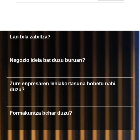
Lan bila zabiltza?
Negozio ideia bat duzu buruan?
Zure enpresaren lehiakortasuna hobetu nahi
duzu?
Formakuntza behar duzu?