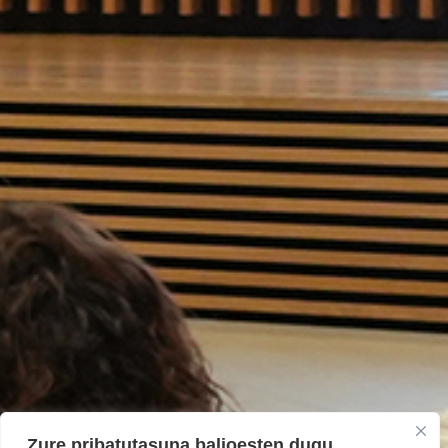
Zure pribatutasuna balioesten dugu