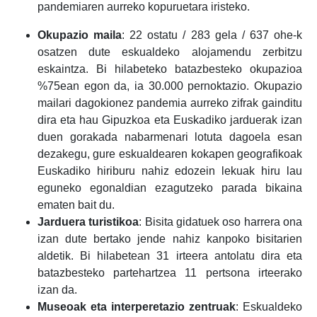
pandemiaren aurreko kopuruetara iristeko.
Okupazio maila
: 22 ostatu / 283 gela / 637 ohe-k
osatzen dute eskualdeko alojamendu zerbitzu
eskaintza. Bi hilabeteko batazbesteko okupazioa
%75ean egon da, ia 30.000 pernoktazio. Okupazio
mailari dagokionez pandemia aurreko zifrak gainditu
dira eta hau Gipuzkoa eta Euskadiko jarduerak izan
duen gorakada nabarmenari lotuta dagoela esan
dezakegu, gure eskualdearen kokapen geografikoak
Euskadiko hiriburu nahiz edozein lekuak hiru lau
eguneko egonaldian ezagutzeko parada bikaina
ematen bait du.
Jarduera turistikoa
: Bisita gidatuek oso harrera ona
izan dute bertako jende nahiz kanpoko bisitarien
aldetik. Bi hilabetean 31 irteera antolatu dira eta
batazbesteko partehartzea 11 pertsona irteerako
izan da.
Museoak eta interperetazio zentruak
: Eskualdeko