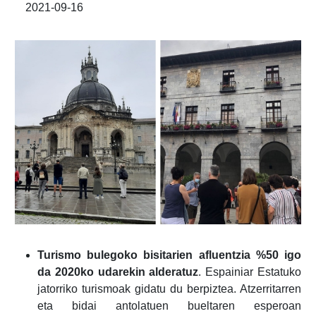
2021-09-16
Turismo bulegoko bisitarien afluentzia %50 igo
da 2020ko udarekin alderatuz
. Espainiar Estatuko
jatorriko turismoak gidatu du berpiztea. Atzerritarren
eta bidai antolatuen bueltaren esperoan