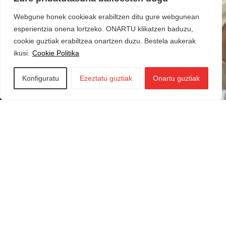
Webgune honek cookieak erabiltzen ditu gure webgunean
esperientzia onena lortzeko. ONARTU klikatzen baduzu,
cookie guztiak erabiltzea onartzen duzu. Bestela aukerak
ikusi.
Cookie Politika
Konfiguratu
Ezeztatu guztiak
Onartu guztiak