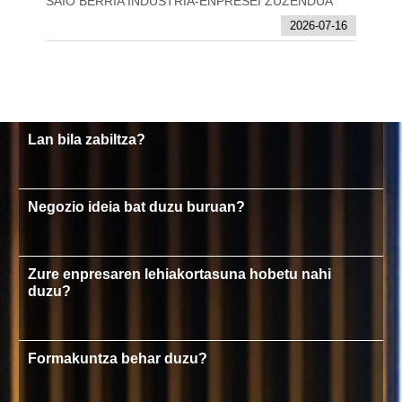
SAIO BERRIA INDUSTRIA-ENPRESEI ZUZENDUA
2026-07-16
Lan bila zabiltza?
Negozio ideia bat duzu buruan?
Zure enpresaren lehiakortasuna hobetu nahi
duzu?
Formakuntza behar duzu?