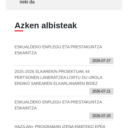
ireki da
Azken albisteak
ESKUALDEKO ENPLEGU ETA PRESTAKUNTZA
ESKAINTZA
2026-07-27
2025-2026 ELKAREKIN PROIEKTUAK 44
PERTSONEN LANERATZEA LORTU DU UROLA
ERDIKO SAREAREN ELKARLANAREN BIDEZ
2026-07-21
ESKUALDEKO ENPLEGU ETA PRESTAKUNTZA
ESKAINTZA
2026-07-20
HAZILAN+ PROGRAMAN IZENA EMATEKO EPEA