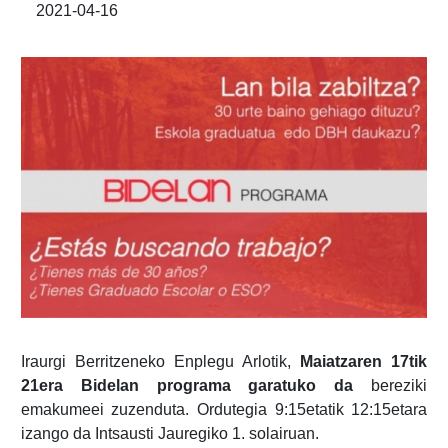
2021-04-16
Iraurgi Berritzeneko Enplegu Arlotik,
Maiatzaren 17tik
21era Bidelan programa garatuko da
bereziki
emakumeei zuzenduta. Ordutegia 9:15etatik 12:15etara
izango da Intsausti Jauregiko 1. solairuan.