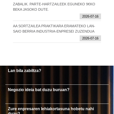
ZABALIK. PARTE-HARTZAILEEK EGUNEKO 9€KO
BEKA JASOKO DUTE.
2026-07-16
AA SORTZAILEA PRAKTIKARA ERAMATEKO LAN-
SAIO BERRIA INDUSTRIA-ENPRESEI ZUZENDUA
2026-07-16
Lan bila zabiltza?
Negozio ideia bat duzu buruan?
Zure enpresaren lehiakortasuna hobetu nahi
duzu?