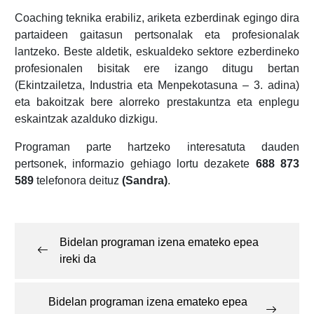
Coaching teknika erabiliz, ariketa ezberdinak egingo dira
partaideen gaitasun pertsonalak eta profesionalak
lantzeko. Beste aldetik, eskualdeko sektore ezberdineko
profesionalen bisitak ere izango ditugu bertan
(Ekintzailetza, Industria eta Menpekotasuna – 3. adina)
eta bakoitzak bere alorreko prestakuntza eta enplegu
eskaintzak azalduko dizkigu.
Programan parte hartzeko interesatuta dauden
pertsonek, informazio gehiago lortu dezakete
688 873
589
telefonora deituz
(Sandra)
.
Post
navigation
Bidelan programan izena emateko epea
ireki da
Bidelan programan izena emateko epea