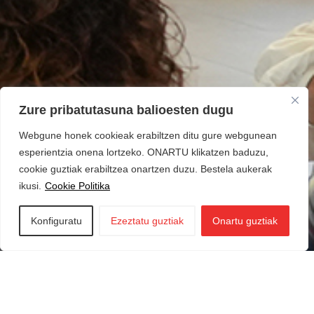
Zure pribatutasuna balioesten dugu
Webgune honek cookieak erabiltzen ditu gure webgunean
esperientzia onena lortzeko. ONARTU klikatzen baduzu,
cookie guztiak erabiltzea onartzen duzu. Bestela aukerak
ikusi.
Cookie Politika
Konfiguratu
Ezeztatu guztiak
Onartu guztiak