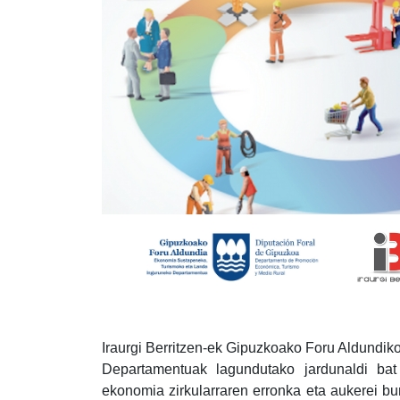
Iraurgi Berritzen-ek Gipuzkoako Foru Aldundi
Departamentuak lagundutako jardunaldi ba
ekonomia zirkularraren erronka eta aukerei b