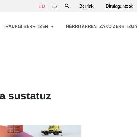
Berriak
Dirulaguntzak
EU
ES
IRAURGI BERRITZEN
HERRITARRENTZAKO ZERBITZU
a sustatuz