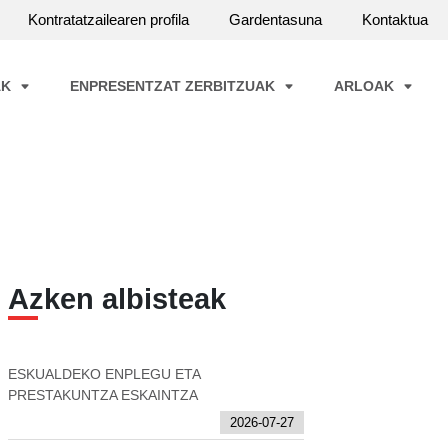
Kontratatzailearen profila
Gardentasuna
Kontaktua
AK
ENPRESENTZAT ZERBITZUAK
ARLOAK
Azken albisteak
ESKUALDEKO ENPLEGU ETA
PRESTAKUNTZA ESKAINTZA
2026-07-27