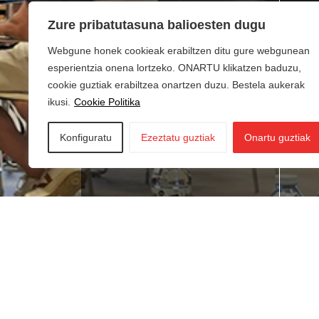
Zure pribatutasuna balioesten dugu
Webgune honek cookieak erabiltzen ditu gure webgunean
esperientzia onena lortzeko. ONARTU klikatzen baduzu,
cookie guztiak erabiltzea onartzen duzu. Bestela aukerak
ikusi.
Cookie Politika
Konfiguratu
Ezeztatu guztiak
Onartu guztiak