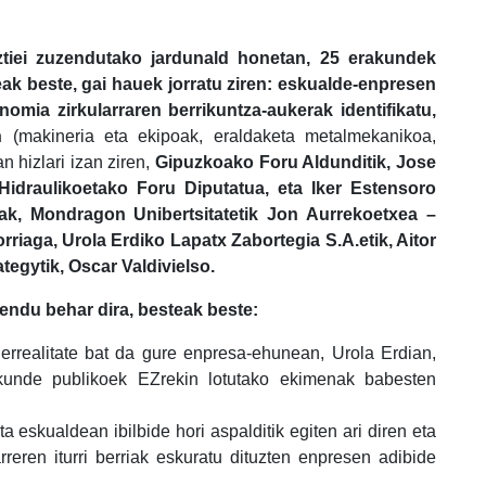
ztiei zuzendutako jardunald honetan, 25 erakundek
eak beste, gai hauek jorratu ziren: eskualde-enpresen
nomia zirkularraren berrikuntza-aukerak identifikatu,
n
(makineria eta ekipoak, eraldaketa metalmekanikoa,
n hizlari izan ziren,
Gipuzkoako Foru Aldunditik, Jose
idraulikoetako Foru Diputatua, eta Iker Estensoro
, Mondragon Unibertsitatetik Jon Aurrekoetxea –
rriaga, Urola Erdiko Lapatx Zabortegia S.A.etik, Aitor
ategytik, Oscar Valdivielso.
ndu behar dira, besteak beste:
 errealitate bat da gure enpresa-ehunean, Urola Erdian,
kunde publikoek EZrekin lotutako ekimenak babesten
a eskualdean ibilbide hori aspalditik egiten ari diren eta
rreren iturri berriak eskuratu dituzten enpresen adibide