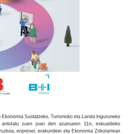
ko Ekonomia Sustatzeko, Turismoko eta Landa Inguruneko
t antolatu zuen joan den azaroaren 11n, eskualdeko
uruzkoa, enpresei, erakundeei eta Ekonomia Zirkularrean