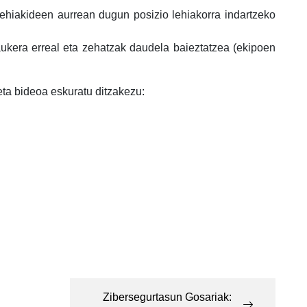
ehiakideen aurrean dugun posizio lehiakorra indartzeko
aukera erreal eta zehatzak daudela baieztatzea (ekipoen
eta bideoa eskuratu ditzakezu:
Zibersegurtasun Gosariak: