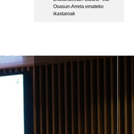
Osasun-Arreta emateko
ikastaroak