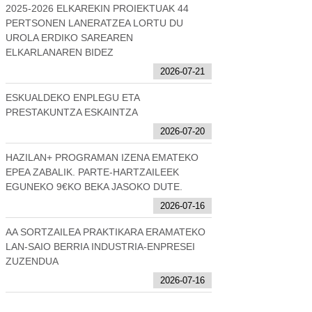
2025-2026 ELKAREKIN PROIEKTUAK 44
PERTSONEN LANERATZEA LORTU DU
UROLA ERDIKO SAREAREN
ELKARLANAREN BIDEZ
2026-07-21
ESKUALDEKO ENPLEGU ETA
PRESTAKUNTZA ESKAINTZA
2026-07-20
HAZILAN+ PROGRAMAN IZENA EMATEKO
EPEA ZABALIK. PARTE-HARTZAILEEK
EGUNEKO 9€KO BEKA JASOKO DUTE.
2026-07-16
AA SORTZAILEA PRAKTIKARA ERAMATEKO
LAN-SAIO BERRIA INDUSTRIA-ENPRESEI
ZUZENDUA
2026-07-16