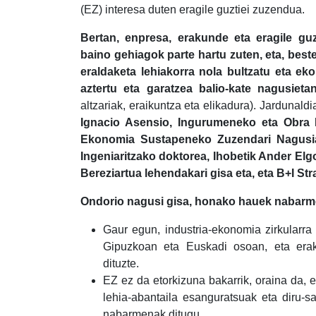
(EZ) interesa duten eragile guztiei zuzendua.
Bertan, enpresa, erakunde eta eragile gu
baino gehiagok parte hartu zuten, eta, best
eraldaketa lehiakorra
nola bultzatu eta eko
aztertu eta garatzea balio-kate nagusieta
altzariak, eraikuntza eta elikadura). Jardunaldia
Ignacio Asensio, Ingurumeneko eta Obra H
Ekonomia Sustapeneko Zuzendari Nagusiak
Ingeniaritzako doktorea, Ihobetik Ander Elgo
Bereziartua lehendakari gisa eta, eta B+I Str
Ondorio nagusi gisa, honako hauek nabarme
Gaur egun, industria-ekonomia zirkularra
Gipuzkoan eta Euskadi osoan, eta era
dituzte.
EZ ez da etorkizuna bakarrik, oraina da, et
lehia-abantaila esanguratsuak eta diru-sa
nabarmenak ditugu.