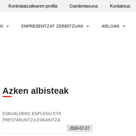
Kontratatzailearen profila
Gardentasuna
Kontaktua
AK
ENPRESENTZAT ZERBITZUAK
ARLOAK
Azken albisteak
ESKUALDEKO ENPLEGU ETA
PRESTAKUNTZA ESKAINTZA
2026-07-27