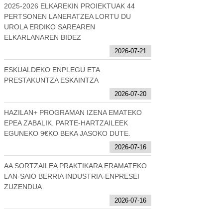
2025-2026 ELKAREKIN PROIEKTUAK 44
PERTSONEN LANERATZEA LORTU DU
UROLA ERDIKO SAREAREN
ELKARLANAREN BIDEZ
2026-07-21
ESKUALDEKO ENPLEGU ETA
PRESTAKUNTZA ESKAINTZA
2026-07-20
HAZILAN+ PROGRAMAN IZENA EMATEKO
EPEA ZABALIK. PARTE-HARTZAILEEK
EGUNEKO 9€KO BEKA JASOKO DUTE.
2026-07-16
AA SORTZAILEA PRAKTIKARA ERAMATEKO
LAN-SAIO BERRIA INDUSTRIA-ENPRESEI
ZUZENDUA
2026-07-16