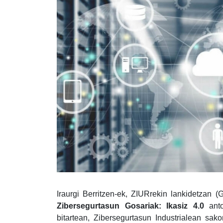
Iraurgi Berritzen-ek, ZIURrekin lankidetzan (
Zibersegurtasun Gosariak: Ikasiz 4.0
anto
bitartean, Zibersegurtasun Industrialean sak