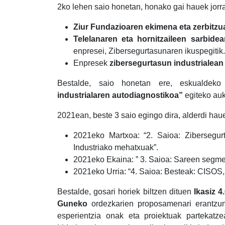
2ko lehen saio honetan, honako gai hauek jorra
Ziur Fundazioaren ekimena eta zerbitzu
Telelanaren eta hornitzaileen sarbidea
enpresei, Zibersegurtasunaren ikuspegitik.
Enpresek
zibersegurtasun industrialea
Bestalde, saio honetan ere, eskualdeko
industrialaren autodiagnostikoa”
egiteko auk
2021ean, beste 3 saio egingo dira, alderdi hau
2021eko Martxoa: “2. Saioa: Zibersegurt
Industriako mehatxuak”.
2021eko Ekaina: ” 3. Saioa: Sareen segme
2021eko Urria: “4. Saioa: Besteak: C
Bestalde, gosari horiek biltzen dituen
Ikasiz 4
Guneko
ordezkarien proposamenari erantzune
esperientzia onak eta proiektuak partekatz