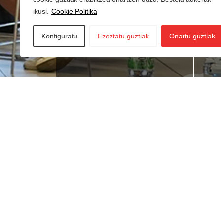
ikusi.
Cookie Politika
Konfiguratu
Ezeztatu guztiak
Onartu guztiak