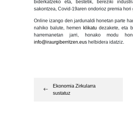
biderkatzeko eta, bestetik, bereziki industr
sakontzea, Covid-19aren ondorioz premia hori
Online izango den jardunaldi honetan parte ha
nahiko balute, hemen
klikatu
dezakete, eta be
harremanetan jarri, honako modu ho
info@iraurgiberritzen.eus
helbidera idatziz.
Post
navigation
Ekonomia Zirkularra
sustatuz