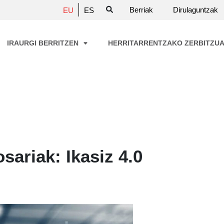
Berriak
Dirulaguntzak
EU
ES
IRAURGI BERRITZEN
HERRITARRENTZAKO ZERBITZU
ariak: Ikasiz 4.0