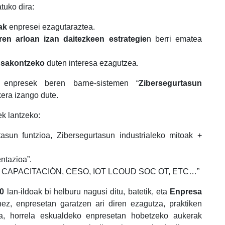
tuko dira:
ak
enpresei ezagutaraztea.
ren arloan izan daitezkeen estrategie
n berri ematea
n sakontzeko
duten interesa ezagutzea.
 enpresek beren barne-sistemen “
Zibersegurtasun
era izango dute.
ek lantzeko:
asun funtzioa, Zibersegurtasun industrialeko mitoak +
ntazioa”.
ISOS, CAPACITACIÓN, CESO, IOT LCOUD SOC OT, ETC…”
.0
lan-ildoak bi helburu nagusi ditu, batetik, eta
Enpresa
z, enpresetan garatzen ari diren ezagutza, praktiken
ea, horrela eskualdeko enpresetan hobetzeko aukerak