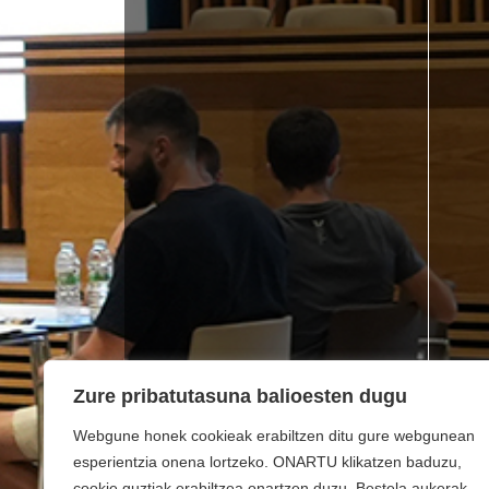
Zure pribatutasuna balioesten dugu
Webgune honek cookieak erabiltzen ditu gure webgunean
esperientzia onena lortzeko. ONARTU klikatzen baduzu,
cookie guztiak erabiltzea onartzen duzu. Bestela aukerak