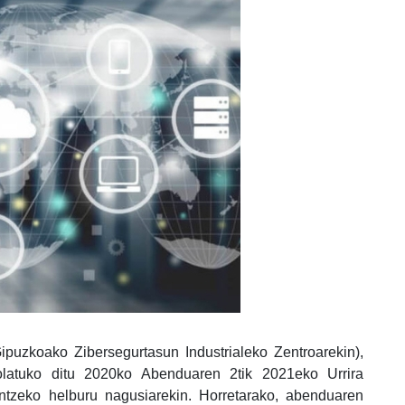
Gipuzkoako Zibersegurtasun Industrialeko Zentroarekin),
latuko ditu 2020ko Abenduaren 2tik 2021eko Urrira
ontzeko helburu nagusiarekin. Horretarako, abenduaren