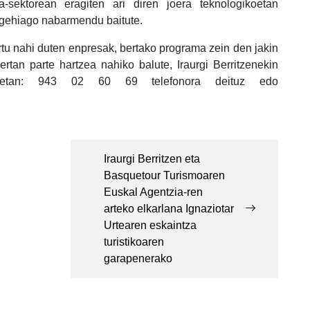
ia-sektorean eragiten ari diren joera teknologikoetan
 gehiago nabarmendu baitute.
rtu nahi duten enpresak, bertako programa zein den jakin
rtan parte hartzea nahiko balute, Iraurgi Berritzenekin
netan: 943 02 60 69 telefonora deituz edo
Iraurgi Berritzen eta
Basquetour Turismoaren
Euskal Agentzia-ren
arteko elkarlana Ignaziotar
Urtearen eskaintza
turistikoaren
garapenerako