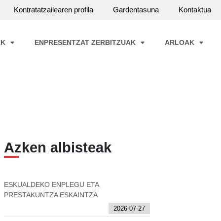
Kontratatzailearen profila
Gardentasuna
Kontaktua
AK
ENPRESENTZAT ZERBITZUAK
ARLOAK
Azken albisteak
ESKUALDEKO ENPLEGU ETA
PRESTAKUNTZA ESKAINTZA
2026-07-27