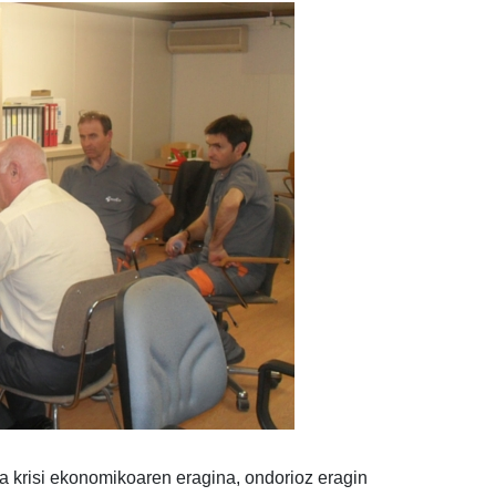
 krisi ekonomikoaren eragina, ondorioz eragin