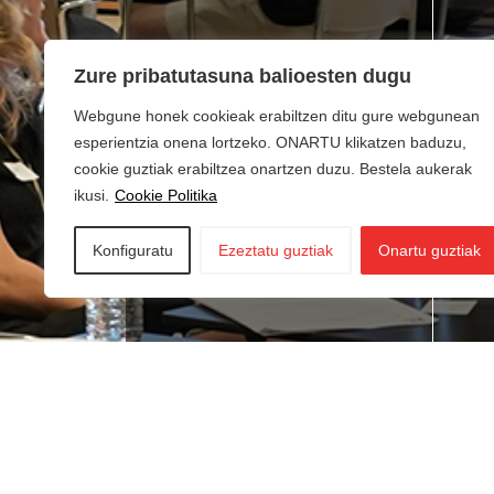
Zure pribatutasuna balioesten dugu
Webgune honek cookieak erabiltzen ditu gure webgunean
esperientzia onena lortzeko. ONARTU klikatzen baduzu,
cookie guztiak erabiltzea onartzen duzu. Bestela aukerak
ikusi.
Cookie Politika
Konfiguratu
Ezeztatu guztiak
Onartu guztiak