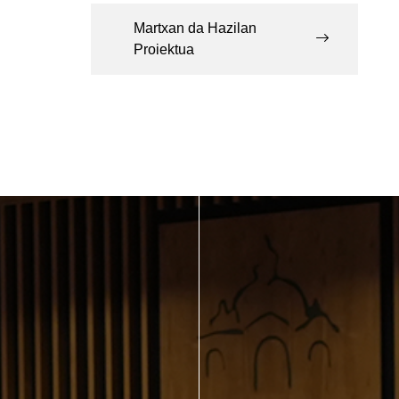
Martxan da Hazilan
Proiektua