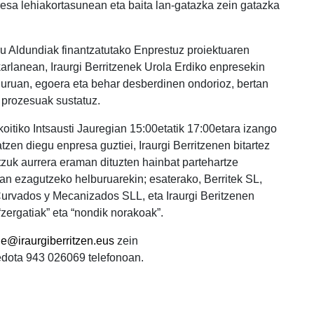
esa lehiakortasunean eta baita lan-gatazka zein gatazka
ru Aldundiak finantzatutako Enprestuz proiektuaren
karlanean, Iraurgi Berritzenek Urola Erdiko enpresekin
guruan, egoera eta behar desberdinen ondorioz, bertan
 prozesuak sustatuz.
koitiko Intsausti Jauregian 15:00etatik 17:00etara izango
zen diegu enpresa guztiei, Iraurgi Berritzenen bitartez
atzuk aurrera eraman dituzten hainbat partehartze
an ezagutzeko helburuarekin; esaterako, Berritek SL,
urvados y Mecanizados SLL, eta Iraurgi Beritzenen
zergatiak” eta “nondik norakoak”.
de@iraurgiberritzen.eus
zein
edota 943 026069 telefonoan.