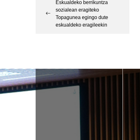
navigation
Eskualdeko berrikuntza
sozialean eragiteko
Topagunea egingo dute
eskualdeko eragileekin