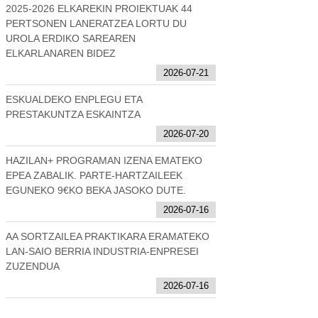
2025-2026 ELKAREKIN PROIEKTUAK 44
PERTSONEN LANERATZEA LORTU DU
UROLA ERDIKO SAREAREN
ELKARLANAREN BIDEZ
2026-07-21
ESKUALDEKO ENPLEGU ETA
PRESTAKUNTZA ESKAINTZA
2026-07-20
HAZILAN+ PROGRAMAN IZENA EMATEKO
EPEA ZABALIK. PARTE-HARTZAILEEK
EGUNEKO 9€KO BEKA JASOKO DUTE.
2026-07-16
AA SORTZAILEA PRAKTIKARA ERAMATEKO
LAN-SAIO BERRIA INDUSTRIA-ENPRESEI
ZUZENDUA
2026-07-16