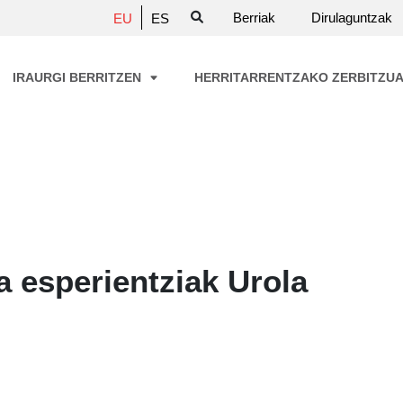
Berriak
Dirulaguntzak
EU
ES
IRAURGI BERRITZEN
HERRITARRENTZAKO ZERBITZU
a esperientziak Urola