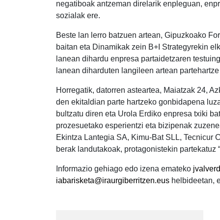
negatiboak antzeman direlarik enpleguan, enpr
sozialak ere.
Beste lan lerro batzuen artean, Gipuzkoako Fo
baitan eta Dinamikak zein B+I Strategyrekin el
lanean dihardu enpresa partaidetzaren testuin
lanean diharduten langileen artean partehartze
Horregatik, datorren asteartea, Maiatzak 24, Az
den ekitaldian parte hartzeko gonbidapena luzat
bultzatu diren eta Urola Erdiko enpresa txiki b
prozesuetako esperientzi eta bizipenak zuzene
Ekintza Lantegia SA, Kimu-Bat SLL, Tecnicur C
berak landutakoak, protagonistekin partekatuz “
Informazio gehiago edo izena emateko
jvalver
iabarisketa@iraurgiberritzen.eus
helbideetan, 
Post