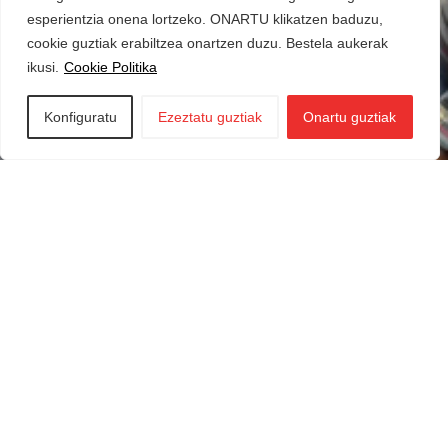
esperientzia onena lortzeko. ONARTU klikatzen baduzu,
cookie guztiak erabiltzea onartzen duzu. Bestela aukerak
ikusi.
Cookie Politika
Konfiguratu
Ezeztatu guztiak
Onartu guztiak