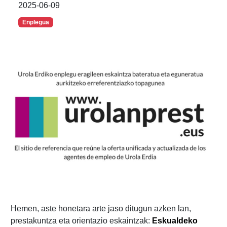
2025-06-09
Enplegua
Hemen, aste honetara arte jaso ditugun azken lan,
prestakuntza eta orientazio eskaintzak:
Eskualdeko