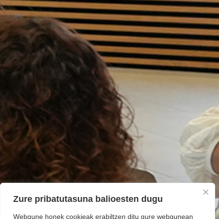
Zure pribatutasuna balioesten dugu
Webgune honek cookieak erabiltzen ditu gure webgunean