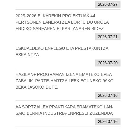
2026-07-27
2025-2026 ELKAREKIN PROIEKTUAK 44
PERTSONEN LANERATZEA LORTU DU UROLA
ERDIKO SAREAREN ELKARLANAREN BIDEZ
2026-07-21
ESKUALDEKO ENPLEGU ETA PRESTAKUNTZA
ESKAINTZA
2026-07-20
HAZILAN+ PROGRAMAN IZENA EMATEKO EPEA
ZABALIK. PARTE-HARTZAILEEK EGUNEKO 9€KO
BEKA JASOKO DUTE.
2026-07-16
AA SORTZAILEA PRAKTIKARA ERAMATEKO LAN-
SAIO BERRIA INDUSTRIA-ENPRESEI ZUZENDUA
2026-07-16