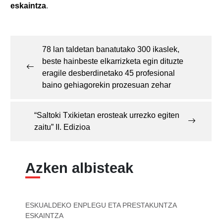
eskaintza
.
Post
navigation
78 lan taldetan banatutako 300 ikaslek,
beste hainbeste elkarrizketa egin dituzte
eragile desberdinetako 45 profesional
baino gehiagorekin prozesuan zehar
“Saltoki Txikietan erosteak urrezko egiten
zaitu” II. Edizioa
Azken albisteak
ESKUALDEKO ENPLEGU ETA PRESTAKUNTZA
ESKAINTZA