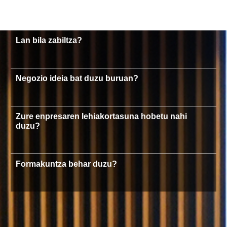
Lan bila zabiltza?
Negozio ideia bat duzu buruan?
Zure enpresaren lehiakortasuna hobetu nahi
duzu?
Formakuntza behar duzu?