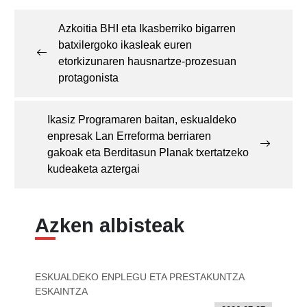
navigation
Azkoitia BHI eta Ikasberriko bigarren
batxilergoko ikasleak euren
etorkizunaren hausnartze-prozesuan
protagonista
Ikasiz Programaren baitan, eskualdeko
enpresak Lan Erreforma berriaren
gakoak eta Berditasun Planak txertatzeko
kudeaketa aztergai
Azken albisteak
ESKUALDEKO ENPLEGU ETA PRESTAKUNTZA
ESKAINTZA