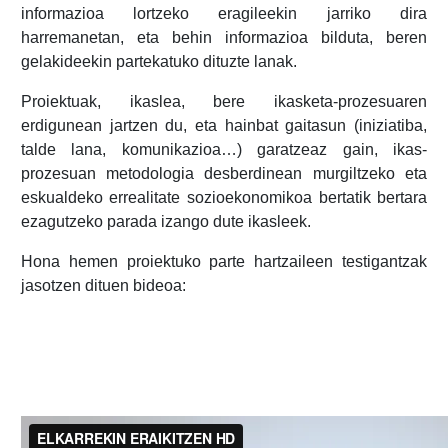
informazioa lortzeko eragileekin jarriko dira
harremanetan, eta behin informazioa bilduta, beren
gelakideekin partekatuko dituzte lanak.
Proiektuak, ikaslea, bere ikasketa-prozesuaren
erdigunean jartzen du, eta hainbat gaitasun (iniziatiba,
talde lana, komunikazioa…) garatzeaz gain, ikas-
prozesuan metodologia desberdinean murgiltzeko eta
eskualdeko errealitate sozioekonomikoa bertatik bertara
ezagutzeko parada izango dute ikasleek.
Hona hemen proiektuko parte hartzaileen testigantzak
jasotzen dituen bideoa: