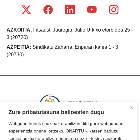
AZKOITIA:
Intsausti Jauregia, Julio Urkixo etorbidea 25 -
3 (20720)
AZPEITIA:
Sindikatu Zaharra, Enparan kalea 1 - 3
(20730)
Zure pribatutasuna balioesten dugu
Webgune honek cookieak erabiltzen ditu gure webgunean
esperientzia onena lortzeko. ONARTU klikatzen baduzu,
cookie guztiak erabiltzea onartzen duzu. Bestela aukerak