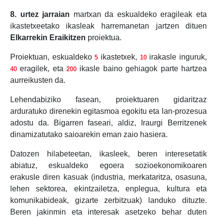
8. urtez jarraian
martxan da eskualdeko eragileak eta
ikastetxeetako ikasleak harremanetan jartzen dituen
Elkarrekin Eraikitzen
proiektua.
Proiektuan, eskualdeko
ikastetxek,
irakasle inguruk,
5
10
eragilek, eta
ikasle baino gehiagok parte hartzea
40
200
aurreikusten da.
Lehendabiziko fasean, proiektuaren gidaritzaz
arduratuko direnekin egitasmoa egokitu eta lan-prozesua
adostu da. Bigarren faseari, aldiz, Iraurgi Berritzenek
dinamizatutako saioarekin eman zaio hasiera.
Datozen hilabeteetan, ikasleek, beren interesetatik
abiatuz, eskualdeko egoera sozioekonomikoaren
erakusle diren kasuak (industria, merkataritza, osasuna,
lehen sektorea, ekintzailetza, enplegua, kultura eta
komunikabideak, gizarte zerbitzuak) landuko dituzte.
Beren jakinmin eta interesak asetzeko behar duten