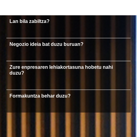
Lan bila zabiltza?
Negozio ideia bat duzu buruan?
Zure enpresaren lehiakortasuna hobetu nahi
duzu?
Formakuntza behar duzu?