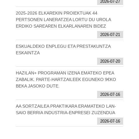
2026-07-27
2025-2026 ELKAREKIN PROIEKTUAK 44
PERTSONEN LANERATZEA LORTU DU UROLA
ERDIKO SAREAREN ELKARLANAREN BIDEZ
2026-07-21
ESKUALDEKO ENPLEGU ETA PRESTAKUNTZA
ESKAINTZA
2026-07-20
HAZILAN+ PROGRAMAN IZENA EMATEKO EPEA
ZABALIK. PARTE-HARTZAILEEK EGUNEKO 9€KO
BEKA JASOKO DUTE.
2026-07-16
AA SORTZAILEA PRAKTIKARA ERAMATEKO LAN-
SAIO BERRIA INDUSTRIA-ENPRESEI ZUZENDUA
2026-07-16