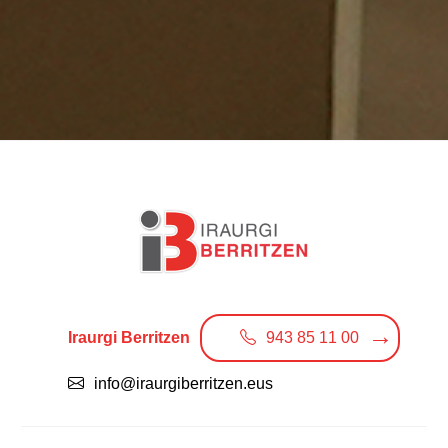
Iraurgi Berritzen
943 85 11 00
info@iraurgiberritzen.eus