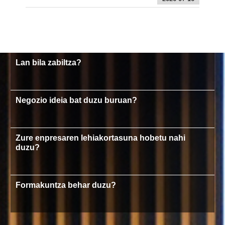
Lan bila zabiltza?
Negozio ideia bat duzu buruan?
Zure enpresaren lehiakortasuna hobetu nahi
duzu?
Formakuntza behar duzu?