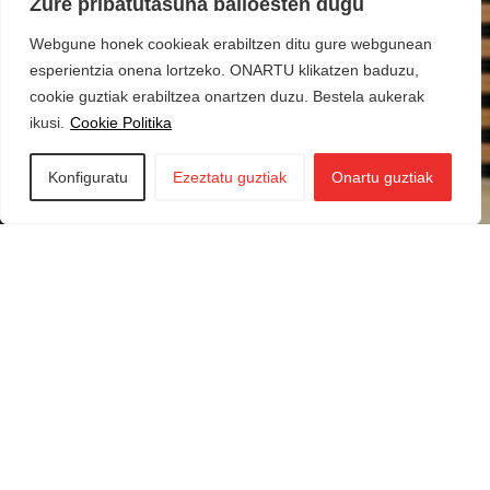
Zure pribatutasuna balioesten dugu
Webgune honek cookieak erabiltzen ditu gure webgunean
esperientzia onena lortzeko. ONARTU klikatzen baduzu,
cookie guztiak erabiltzea onartzen duzu. Bestela aukerak
ikusi.
Cookie Politika
Konfiguratu
Ezeztatu guztiak
Onartu guztiak