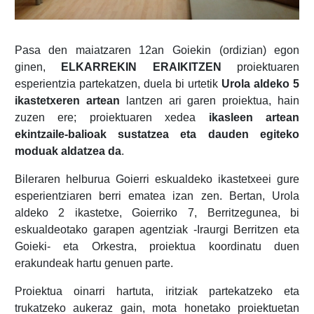
Pasa den maiatzaren 12an Goiekin (ordizian) egon
ginen,
ELKARREKIN ERAIKITZEN
proiektuaren
esperientzia partekatzen, duela bi urtetik
Urola aldeko 5
ikastetxeren artean
lantzen ari garen proiektua, hain
zuzen ere; proiektuaren xedea
ikasleen artean
ekintzaile-balioak sustatzea eta dauden egiteko
moduak aldatzea da
.
Bileraren helburua Goierri eskualdeko ikastetxeei gure
esperientziaren berri ematea izan zen. Bertan, Urola
aldeko 2 ikastetxe, Goierriko 7, Berritzegunea, bi
eskualdeotako garapen agentziak -Iraurgi Berritzen eta
Goieki- eta Orkestra, proiektua koordinatu duen
erakundeak hartu genuen parte.
Proiektua oinarri hartuta, iritziak partekatzeko eta
trukatzeko aukeraz gain, mota honetako proiektuetan