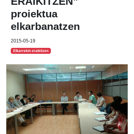
ERAIKITZEN”
proiektua
elkarbanatzen
2015-05-19
Elkarrekin eraikitzen