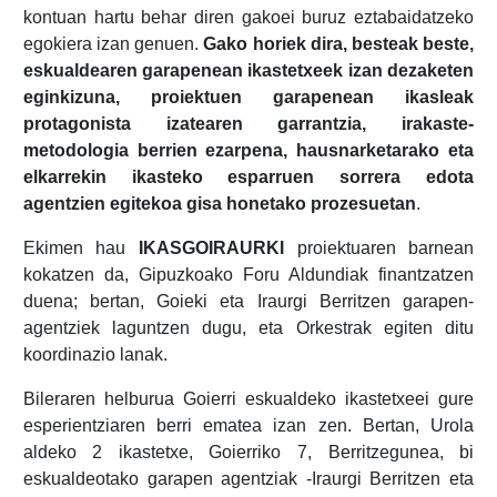
kontuan hartu behar diren gakoei buruz eztabaidatzeko
egokiera izan genuen.
Gako horiek dira, besteak beste,
eskualdearen garapenean ikastetxeek izan dezaketen
eginkizuna, proiektuen garapenean ikasleak
protagonista izatearen garrantzia, irakaste-
metodologia berrien ezarpena, hausnarketarako eta
elkarrekin ikasteko esparruen sorrera edota
agentzien egitekoa gisa honetako prozesuetan
.
Ekimen hau
IKASGOIRAURKI
proiektuaren barnean
kokatzen da, Gipuzkoako Foru Aldundiak finantzatzen
duena; bertan, Goieki eta Iraurgi Berritzen garapen-
agentziek laguntzen dugu, eta Orkestrak egiten ditu
koordinazio lanak.
Bileraren helburua Goierri eskualdeko ikastetxeei gure
esperientziaren berri ematea izan zen. Bertan, Urola
aldeko 2 ikastetxe, Goierriko 7, Berritzegunea, bi
eskualdeotako garapen agentziak -Iraurgi Berritzen eta