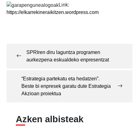
Link:
https://elkarrekineraikitzen.wordpress.com
Post
navigation
SPRIren diru laguntza programen
aurkezpena eskualdeko enpresentzat
“Estrategia partekatu eta hedatzen”.
Beste bi enpresek garatu dute Estrategia
Akzioan proiektua
Azken albisteak