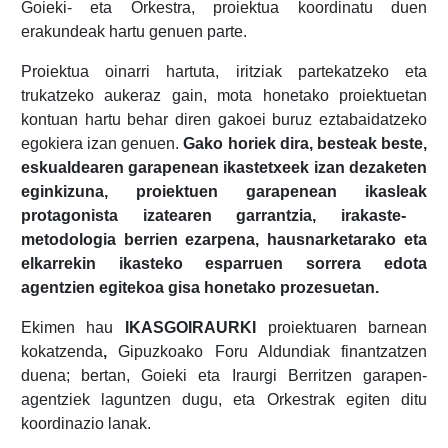
Goieki- eta Orkestra, proiektua koordinatu duen
erakundeak hartu genuen parte.
Proiektua oinarri hartuta, iritziak partekatzeko eta
trukatzeko aukeraz gain, mota honetako proiektuetan
kontuan hartu behar diren gakoei buruz eztabaidatzeko
egokiera izan genuen.
Gako horiek dira, besteak beste,
eskualdearen garapenean ikastetxeek izan dezaketen
eginkizuna, proiektuen garapenean ikasleak
protagonista izatearen garrantzia, irakaste-
metodologia berrien ezarpena, hausnarketarako eta
elkarrekin ikasteko esparruen sorrera edota
agentzien egitekoa gisa honetako prozesuetan.
Ekimen hau
IKASGOIRAURKI
proiektuaren barnean
kokatzenda
,
Gipuzkoako Foru Aldundiak finantzatzen
duena; bertan, Goieki eta Iraurgi Berritzen garapen-
agentziek laguntzen dugu, eta Orkestrak egiten ditu
koordinazio lanak.