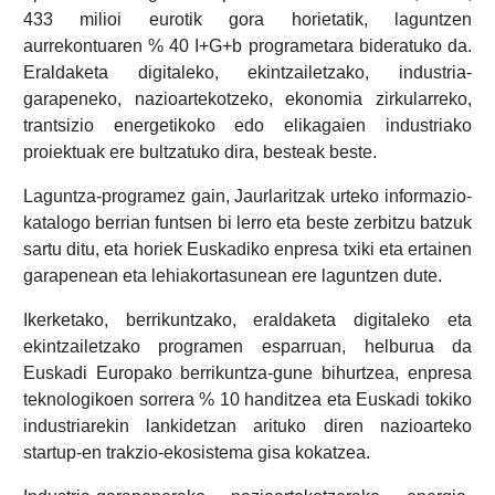
433 milioi eurotik gora horietatik, laguntzen
aurrekontuaren % 40 I+G+b programetara bideratuko da.
Eraldaketa digitaleko, ekintzailetzako, industria-
garapeneko, nazioartekotzeko, ekonomia zirkularreko,
trantsizio energetikoko edo elikagaien industriako
proiektuak ere bultzatuko dira, besteak beste.
Laguntza-programez gain, Jaurlaritzak urteko informazio-
katalogo berrian funtsen bi lerro eta beste zerbitzu batzuk
sartu ditu, eta horiek Euskadiko enpresa txiki eta ertainen
garapenean eta lehiakortasunean ere laguntzen dute.
Ikerketako, berrikuntzako, eraldaketa digitaleko eta
ekintzailetzako programen esparruan, helburua da
Euskadi Europako berrikuntza-gune bihurtzea, enpresa
teknologikoen sorrera % 10 handitzea eta Euskadi tokiko
industriarekin lankidetzan arituko diren nazioarteko
startup-en trakzio-ekosistema gisa kokatzea.