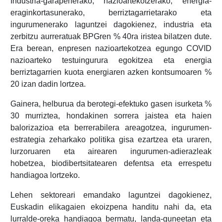
Industria-garapenerako, nazioartekotzerako, energia-
eraginkortasunerako, berriztagarrietarako eta
ingurumenerako laguntzei dagokienez, industria eta
zerbitzu aurreratuak BPGren % 40ra iristea bilatzen dute.
Era berean, enpresen nazioartekotzea egungo COVID
nazioarteko testuingurura egokitzea eta energia
berriztagarrien kuota energiaren azken kontsumoaren %
20 izan dadin lortzea.
Gainera, helburua da berotegi-efektuko gasen isurketa %
30 murriztea, hondakinen sorrera jaistea eta haien
balorizazioa eta berrerabilera areagotzea, ingurumen-
estrategia zeharkako politika gisa ezartzea eta uraren,
lurzoruaren eta airearen ingurumen-adierazleak
hobetzea, biodibertsitatearen defentsa eta errespetu
handiagoa lortzeko.
Lehen sektoreari emandako laguntzei dagokienez,
Euskadin elikagaien ekoizpena handitu nahi da, eta
lurralde-oreka handiagoa bermatu, landa-guneetan eta