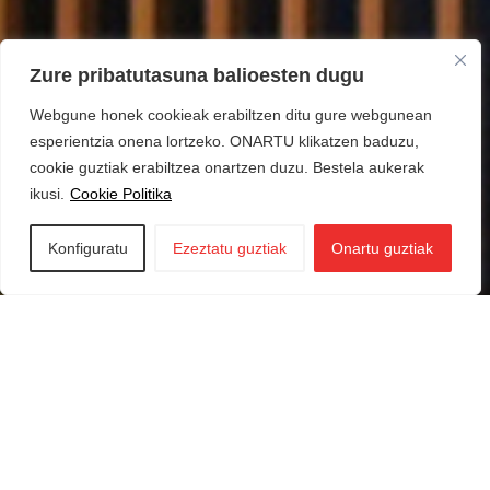
Zure pribatutasuna balioesten dugu
Webgune honek cookieak erabiltzen ditu gure webgunean
esperientzia onena lortzeko. ONARTU klikatzen baduzu,
cookie guztiak erabiltzea onartzen duzu. Bestela aukerak
ikusi.
Cookie Politika
Konfiguratu
Ezeztatu guztiak
Onartu guztiak