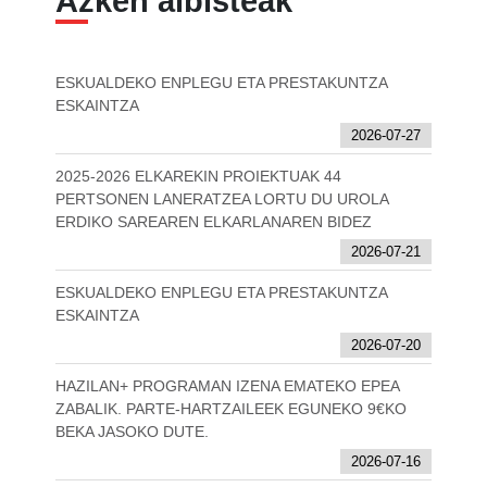
Azken albisteak
ESKUALDEKO ENPLEGU ETA PRESTAKUNTZA
ESKAINTZA
2026-07-27
2025-2026 ELKAREKIN PROIEKTUAK 44
PERTSONEN LANERATZEA LORTU DU UROLA
ERDIKO SAREAREN ELKARLANAREN BIDEZ
2026-07-21
ESKUALDEKO ENPLEGU ETA PRESTAKUNTZA
ESKAINTZA
2026-07-20
HAZILAN+ PROGRAMAN IZENA EMATEKO EPEA
ZABALIK. PARTE-HARTZAILEEK EGUNEKO 9€KO
BEKA JASOKO DUTE.
2026-07-16