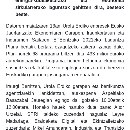
energia-kudeaketarako eta ekonomia
zirkularrerako laguntzak gehitzen dira, besteak
beste.
Datorren maiatzaren 13an, Urola Erdiko enpresek Eusko
Jaurlaritzako Ekonomiaren Garapen, Iraunkortasun eta
Ingurumen Sailaren ETEentzako 2021eko Laguntza
Plana bertatik bertara ezagutzeko aukera izango dute.
Plan horrek 68 programa biltzen ditu, 433 milioi euroko
aurrekontuarekin. Programa horien helburua ekonomia
suspertzea eta kalitatezko enplegua sortzea da, bereziki
Euskadiko garapen jasangarriari erreparatuta.
Iraurgi Berritzen, Urola Erdiko garapen eta berrikuntza
agentziarekin lankidetzan, aurkezpena Azpeitiako
Basazabal Jauregian egingo da, goizeko 10,00etatik
12,00etara. Honako hauek hartuko dute parte: Aitor
Urzelai, SPRI taldeko zuzendari nagusia; Leyre
Madariaga, Eraldaketa Digital eta Ekintzailetzako
zuzendaria; Mikel Amundarain, Industria eta Trantsizio