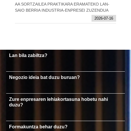
AA SORTZAILEA PRAKTIKARA ERAMATEKO LAN-
SAIO BERRIA INDUSTRIA-ENPRESEI ZUZENDUA
2026-07-16
Lan bila zabiltza?
Negozio ideia bat duzu buruan?
Zure enpresaren lehiakortasuna hobetu nahi
duzu?
Formakuntza behar duzu?