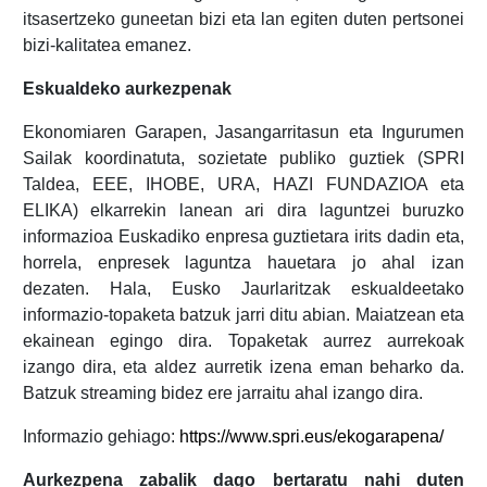
itsasertzeko guneetan bizi eta lan egiten duten pertsonei
bizi-kalitatea emanez.
Eskualdeko aurkezpenak
Ekonomiaren Garapen, Jasangarritasun eta Ingurumen
Sailak koordinatuta, sozietate publiko guztiek (SPRI
Taldea, EEE, IHOBE, URA, HAZI FUNDAZIOA eta
ELIKA) elkarrekin lanean ari dira laguntzei buruzko
informazioa Euskadiko enpresa guztietara irits dadin eta,
horrela, enpresek laguntza hauetara jo ahal izan
dezaten. Hala, Eusko Jaurlaritzak eskualdeetako
informazio-topaketa batzuk jarri ditu abian. Maiatzean eta
ekainean egingo dira. Topaketak aurrez aurrekoak
izango dira, eta aldez aurretik izena eman beharko da.
Batzuk streaming bidez ere jarraitu ahal izango dira.
Informazio gehiago:
https://www.spri.eus/ekogarapena/
Aurkezpena zabalik dago bertaratu nahi duten