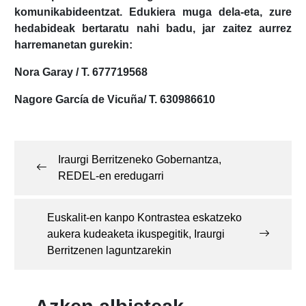
komunikabideentzat. Edukiera muga dela-eta, zure
hedabideak bertaratu nahi badu, jar zaitez aurrez
harremanetan gurekin:
Nora Garay / T. 677719568
Nagore García de Vicuña/ T. 630986610
Post
navigation
Iraurgi Berritzeneko Gobernantza,
REDEL-en eredugarri
Euskalit-en kanpo Kontrastea eskatzeko
aukera kudeaketa ikuspegitik, Iraurgi
Berritzenen laguntzarekin