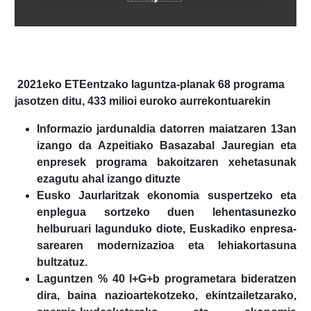
2021eko ETEentzako laguntza-planak 68 programa
jasotzen ditu, 433 milioi euroko aurrekontuarekin
Informazio jardunaldia datorren maiatzaren 13an
izango da Azpeitiako Basazabal Jauregian eta
enpresek programa bakoitzaren xehetasunak
ezagutu ahal izango dituzte
Eusko Jaurlaritzak ekonomia suspertzeko eta
enplegua sortzeko duen lehentasunezko
helburuari lagunduko diote, Euskadiko enpresa-
sarearen modernizazioa eta lehiakortasuna
bultzatuz.
Laguntzen % 40 I+G+b programetara bideratzen
dira, baina nazioartekotzeko, ekintzailetzarako,