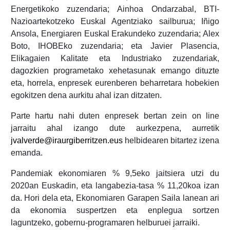
Energetikoko zuzendaria; Ainhoa Ondarzabal, BTI-
Nazioartekotzeko Euskal Agentziako sailburua; Iñigo
Ansola, Energiaren Euskal Erakundeko zuzendaria; Alex
Boto, IHOBEko zuzendaria; eta Javier Plasencia,
Elikagaien Kalitate eta Industriako zuzendariak,
dagozkien programetako xehetasunak emango dituzte
eta, horrela, enpresek eurenberen beharretara hobekien
egokitzen dena aurkitu ahal izan ditzaten.
Parte hartu nahi duten enpresek bertan zein on line
jarraitu ahal izango dute aurkezpena, aurretik
jvalverde@iraurgiberritzen.eus
helbidearen bitartez izena
emanda.
Pandemiak ekonomiaren % 9,5eko jaitsiera utzi du
2020an Euskadin, eta langabezia-tasa % 11,20koa izan
da. Hori dela eta, Ekonomiaren Garapen Saila lanean ari
da ekonomia suspertzen eta enplegua sortzen
laguntzeko, gobernu-programaren helburuei jarraiki.