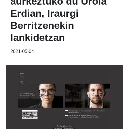
aurkeztuko du Urola
Erdian, Iraurgi
Berritzenekin
lankidetzan
2021-05-04