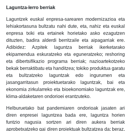
Laguntza-lerro berriak
Laguntzek euskal enpresa-sarearen modernizazioa eta
lehiakortasuna bultzatu nahi dute, eta, nahiz eta euskal
enpresa txiki eta ertainek horietako asko ezagutzen
dituzten, badira alderdi berritzaile eta aipagarriak ere.
Adibidez: Azpitek laguntza berriak ikerketarako
ekipamendua eskuratzeko eta eguneratzeko; reshoring
eta dibertsifikazio programa berriak; nazioartekotzeko
bekak berraktibatu eta handitzea; tokiko produktua garatu
eta bultzatzeko laguntzak edo ingurumen eta
jasangarritasun proiektuetarako laguntzak, bai eta
ekonomia zirkularreko eta bioekonomiako laguntzak ere,
klima-aldaketaren ondorioei erantzuteko.
Helburuetako bat pandemiaren ondorioak jasaten ari
diren enpresei laguntzea bada ere, laguntza horien
funtzio nagusia sortzen ari diren aukera berriak
aprobetxatzeko gai diren proiektuak bultzatzea da; beraz,