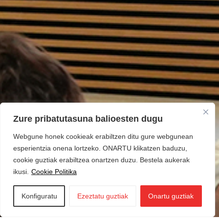
Zure pribatutasuna balioesten dugu
Webgune honek cookieak erabiltzen ditu gure webgunean
esperientzia onena lortzeko. ONARTU klikatzen baduzu,
cookie guztiak erabiltzea onartzen duzu. Bestela aukerak
ikusi.
Cookie Politika
Konfiguratu
Ezeztatu guztiak
Onartu guztiak