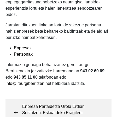
enplegagarritasuna hobetzeko neurri gisa, lanbide-
esperientzia lortu eta haien laneratzea sendotzearen
bidez.
Jarraian dituzuen linketan lortu dezakezue pertsona
nahiz enpresek bete beharreko baldintzak eta deialdiari
buruzko hainbat xehetasun.
Enpresak
Pertsonak
Informazio gehiago behar izanez gero Iraurgi
Berritzenekin jar zaitezke harremanetan
943 02 60 69
edo
943 85 11 00
telafonoan edo
info@iraurgiberritzen.net
helbidera idatzita.
Post
navigation
Enpresa Partaidetza Urola Erdian
Sustatzen. Eskualdeko Eragileei