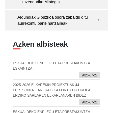
zuzenduriko Mintegia.
Aldundiak Gipuzkoa osora zabaldu ditu
aurrekontu parte hartzaileak
Azken albisteak
ESKUALDEKO ENPLEGU ETA PRESTAKUNTZA
ESKAINTZA
2026-07-27
2025-2026 ELKAREKIN PROIEKTUAK 44
PERTSONEN LANERATZEA LORTU DU UROLA
ERDIKO SAREAREN ELKARLANAREN BIDEZ
2026-07-21
ESKUALDEKO ENPLEGU ETA PRESTAKUNTZA