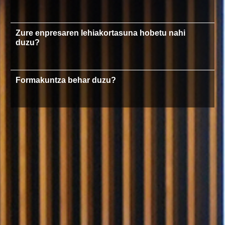
Zure enpresaren lehiakortasuna hobetu nahi
duzu?
Formakuntza behar duzu?