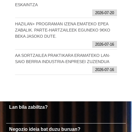
ESKAINTZA
2026-07-20
HAZILAN+ PROGRAMAN IZENA EMATEKO EPEA
ZABALIK. PARTE-HARTZAILEEK EGUNEKO 9€KO
BEKA JASOKO DUTE.
2026-07-16
AA SORTZAILEA PRAKTIKARA ERAMATEKO LAN-
SAIO BERRIA INDUSTRIA-ENPRESEI ZUZENDUA
2026-07-16
Lan bila zabiltza?
Negozio ideia bat duzu buruan?