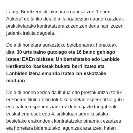
Iraurgi Berritzenetik jakinarazi nahi zaizue “Lehen
Aukera” deituriko deialdia, langabezian dauden gazteak
praktiketarako kontratatzera zuzentzen dena hain zuzen,
jadanik irekita dagoela.
Deialdi honetara aurkezteko betebeharrak honakoak
dira:
30 urte baino gutxiago eta 16 baino gehiago
izatea; EAEn bizitzea; Unibertsitateko edo Lanbide
Heziketako ikasketak bukatu berri izatea eta
Lanbiden izena emanda izatea lan-eskatzaile
moduan
.
Deialdi honen xedea da titulua edo prestakuntza izanik
ere beren tituluarekin lotutako lanetan esperientzia gutxi
edo batere esperientziarik ez duten gazte langabeak
euskal enpresek edo 4. artikuluan aurreikusitako
bestelako erakundeek kontratatzeko oinarriak ezartzea
eta horretara bideratutako laguntzak arautzea, haien