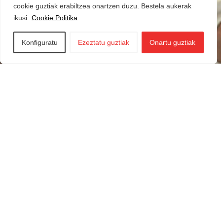
cookie guztiak erabiltzea onartzen duzu. Bestela aukerak
ikusi.
Cookie Politika
Konfiguratu
Ezeztatu guztiak
Onartu guztiak