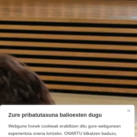
Zure pribatutasuna balioesten dugu
Webgune honek cookieak erabiltzen ditu gure webgunean
esperientzia onena lortzeko. ONARTU klikatzen baduzu,