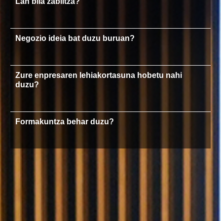
Lan bila zabiltza?
Negozio ideia bat duzu buruan?
Zure enpresaren lehiakortasuna hobetu nahi
duzu?
Formakuntza behar duzu?