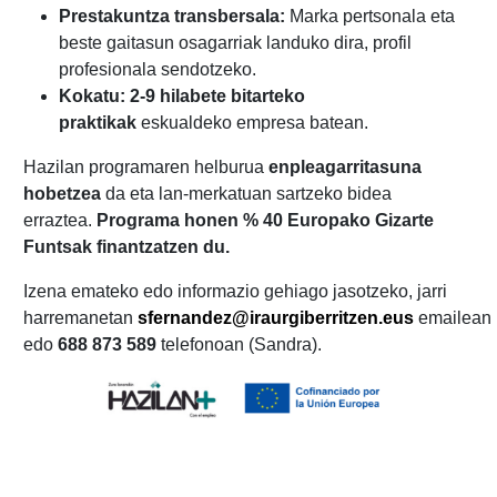
Prestakuntza transbersala:
Marka pertsonala eta
beste gaitasun osagarriak landuko dira, profil
profesionala sendotzeko.
Kokatu:
2-9 hilabete bitarteko
praktikak
eskualdeko empresa batean.
Hazilan programaren helburua
enpleagarritasuna
hobetzea
da eta lan-merkatuan sartzeko bidea
erraztea.
Programa honen % 40 Europako Gizarte
Funtsak finantzatzen du.
Izena emateko edo informazio gehiago jasotzeko, jarri
harremanetan
sfernandez@iraurgiberritzen.eus
emailean
edo
688 873 589
telefonoan (Sandra).