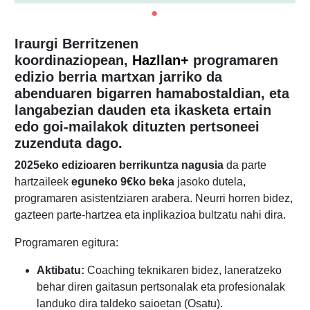
Iraurgi Berritzenen
koordinaziopean,
Hazllan+
programaren
edizio berria martxan jarriko da
abenduaren bigarren hamabostaldian, eta
langabezian dauden eta ikasketa ertain
edo goi-mailakok dituzten pertsoneei
zuzenduta dago.
2025eko edizioaren berrikuntza nagusia
da parte
hartzaileek
eguneko 9€ko beka
jasoko dutela,
programaren asistentziaren arabera. Neurri horren bidez,
gazteen parte-hartzea eta inplikazioa bultzatu nahi dira.
Programaren egitura:
Aktibatu:
Coaching teknikaren bidez, laneratzeko
behar diren gaitasun pertsonalak eta profesionalak
landuko dira taldeko saioetan (Osatu).