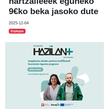
hartzaileeek eguneko
9€ko beka jasoko dute
2025-12-04
Enplegua