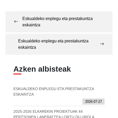
Post
navigation
Eskualdeko enplegu eta prestakuntza
eskaintza
Eskualdeko enplegu eta prestakuntza
eskaintza
Azken albisteak
ESKUALDEKO ENPLEGU ETA PRESTAKUNTZA
ESKAINTZA
2026-07-27
2025-2026 ELKAREKIN PROIEKTUAK 44
PERTSONEN LANERATZEA LORTU DU UROLA