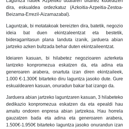
Laguntza hauek Azpeitiko udalaren bitartez kudeatzen
dira, eskualdea ordezkatuz (Azkoitia-Azpeitia-Zestoa-
Beizama-Errezil-Aizarnazabal).
Laguntzak, bi motatakoak bereizten dira, batetik, negozio
ideia bat duen ekintzaleentzat eta bestetik,
bideragarritasun plana landuta izanik, jarduera abian
jartzeko azken bultzada behar duten ekintzaileentzat.
Ideiaren kasuan, bi hilabetez negozioaren azterketa
lantzeko konpromezua eskatzen da, eta adina eta
generoaren arabera, onartuta izan diren ekintzaileek,
1.000 €-1.300€ bitarteko diru laguntza jasoko dute. Gure
eskualdearen kasuan, onuradun bakar bat izango da.
Jarduera abian jartzeko laguntzaren kasuan, 3 hilabeteko
dedikazio konpromezua eskatzen da eta epealdi hau
amaitu ondoren enpresa abian jartzekoa. Hau horrela
gauzatzen bada eta adina eta generoaren arabera,
1.500€-1.950€ bitarteko laguntza jasoko onurandun izan