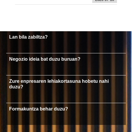
Lan bila zabiltza?
Negozio ideia bat duzu buruan?
Zure enpresaren lehiakortasuna hobetu nahi
duzu?
Formakuntza behar duzu?