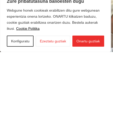
Zure pribatutasuna balioesten dugu
Webgune honek cookieak erabiltzen ditu gure webgunean
esperientzia onena lortzeko. ONARTU klikatzen baduzu,
cookie guztiak erabiltzea onartzen duzu. Bestela aukerak
ikusi.
Cookie Politika
Konfiguratu
Ezeztatu guztiak
Onartu guztiak