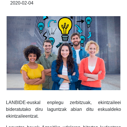
2020-02-04
LANBIDE-euskal enplegu zerbitzuak, ekintzaileei
bideratutako diru laguntzak abian ditu eskualdeko
ekintzaileentzat.