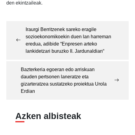
den ekintzaileak.
Post
navigation
Iraurgi Berritzenek sareko eragile
sozioekonomikoekin duen lan harreman
eredua, adibide “Enpresen arteko
lankidetzari buruzko II. Jardunaldian“
Bazterkeria egoeran edo arriskuan
dauden pertsonen laneratze eta
gizarteratzea sustatzeko proiektua Urola
Erdian
Azken albisteak