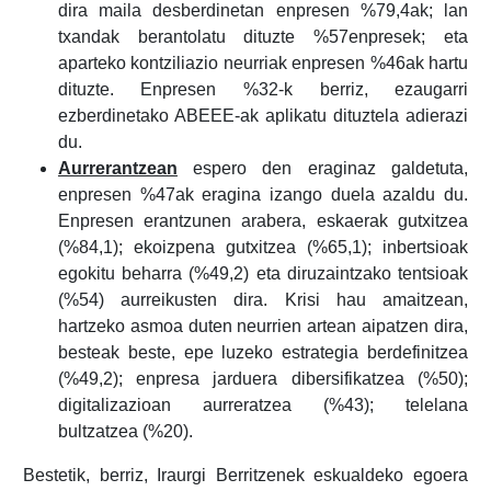
dira maila desberdinetan enpresen %79,4ak; lan
txandak berantolatu dituzte %57enpresek; eta
aparteko kontziliazio neurriak enpresen %46ak hartu
dituzte. Enpresen %32-k berriz, ezaugarri
ezberdinetako ABEEE-ak aplikatu dituztela adierazi
du.
Aurrerantzean
espero den eraginaz galdetuta,
enpresen %47ak eragina izango duela azaldu du.
Enpresen erantzunen arabera, eskaerak gutxitzea
(%84,1); ekoizpena gutxitzea (%65,1); inbertsioak
egokitu beharra (%49,2) eta diruzaintzako tentsioak
(%54) aurreikusten dira. Krisi hau amaitzean,
hartzeko asmoa duten neurrien artean aipatzen dira,
besteak beste, epe luzeko estrategia berdefinitzea
(%49,2); enpresa jarduera dibersifikatzea (%50);
digitalizazioan aurreratzea (%43); telelana
bultzatzea (%20).
Bestetik, berriz, Iraurgi Berritzenek eskualdeko egoera