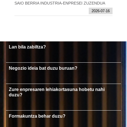
SAIO BERRIA INDUSTRIA-ENPRESEI ZUZENDUA
2026-07-16
Lan bila zabiltza?
Negozio ideia bat duzu buruan?
Zure enpresaren lehiakortasuna hobetu nahi
duzu?
Formakuntza behar duzu?