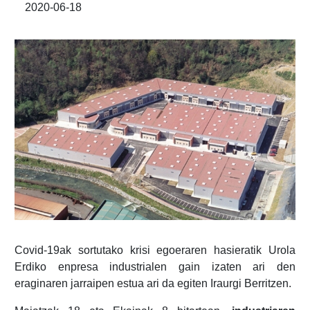
2020-06-18
Covid-19ak sortutako krisi egoeraren hasieratik Urola
Erdiko enpresa industrialen gain izaten ari den
eraginaren jarraipen estua ari da egiten Iraurgi Berritzen.