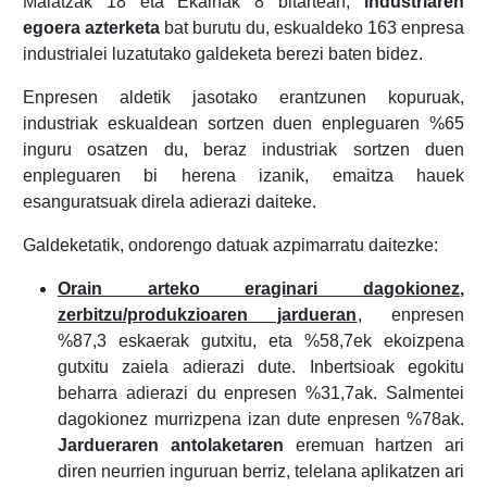
Maiatzak 18 eta Ekainak 8 bitartean,
industriaren
egoera azterketa
bat burutu du, eskualdeko 163 enpresa
industrialei luzatutako galdeketa berezi baten bidez.
Enpresen aldetik jasotako erantzunen kopuruak,
industriak eskualdean sortzen duen enpleguaren %65
inguru osatzen du, beraz industriak sortzen duen
enpleguaren bi herena izanik, emaitza hauek
esanguratsuak direla adierazi daiteke.
Galdeketatik, ondorengo datuak azpimarratu daitezke:
Orain arteko eraginari dagokionez,
zerbitzu/produkzioaren jardueran
, enpresen
%87,3 eskaerak gutxitu, eta %58,7ek ekoizpena
gutxitu zaiela adierazi dute. Inbertsioak egokitu
beharra adierazi du enpresen %31,7ak. Salmentei
dagokionez murrizpena izan dute enpresen %78ak.
Jardueraren antolaketaren
eremuan hartzen ari
diren neurrien inguruan berriz, telelana aplikatzen ari