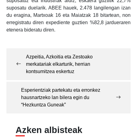
suposatuz eta Industriak aldiz, eskaera guztitik 22,7%
suposatu duelarik. ABEE hauek, 2.478 langilengan izan
du eragina, Martxoak 16 eta Maiatzak 18 bitartean, non
erregistratu diren expediente guztien %82,8 jardueraren
etenera bideratu diren.
Post
navigation
Azpeitia, Azkoitia eta Zestoako
merkatariak elkarturik, herrian
kontsumitzea eskertuz
Esperientziak partekatu eta erronkez
hausnartzeko lan bilera egin du
“Hezkuntza Guneak”
Azken albisteak