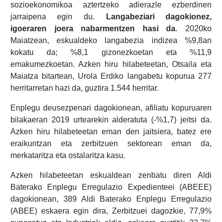
sozioekonomikoa aztertzeko adierazle ezberdinen
jarraipena egin du.
Langabeziari dagokionez,
igoeraren joera nabarmentzen hasi da
. 2020ko
Maiatzean, eskualdeko langabezia indizea %9,8an
kokatu da; %8,1 gizonezkoetan eta %11,9
emakumezkoetan. Azken hiru hilabeteetan, Otsaila eta
Maiatza bitartean, Urola Erdiko langabetu kopurua 277
herritarretan hazi da, guztira 1.544 herritar.
Enplegu deusezpenari dagokionean, afiliatu kopuruaren
bilakaeran 2019 urtearekin alderatuta (-%1,7) jeitsi da.
Azken hiru hilabeteetan eman den jaitsiera, batez ere
eraikuntzan eta zerbitzuen sektorean eman da,
merkataritza eta ostalaritza kasu.
Azken hilabeteetan eskualdean zenbatu diren Aldi
Baterako Enplegu Erregulazio Expedienteei (ABEEE)
dagokionean, 389 Aldi Baterako Enplegu Erregulazio
(ABEE) eskaera egin dira, Zerbitzuei dagozkie, 77,9%