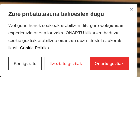
Zure pribatutasuna balioesten dugu
Webgune honek cookieak erabiltzen ditu gure webgunean
esperientzia onena lortzeko. ONARTU klikatzen baduzu,
cookie guztiak erabiltzea onartzen duzu. Bestela aukerak
ikusi.
Cookie Politika
Konfiguratu
Ezeztatu guztiak
Onartu guztiak